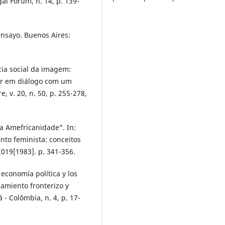
gal Forum, n. 14, p. 139-
ensayo. Buenos Aires:
ia social da imagem:
der em diálogo com um
, v. 20, n. 50, p. 255-278,
da Amefricanidade”. In:
to feminista: conceitos
019[1983]. p. 341-356.
conomía política y los
amiento fronterizo y
 - Colômbia, n. 4, p. 17-