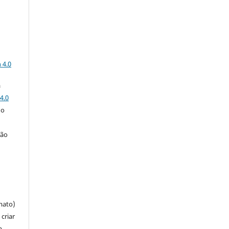
a
 4.0
a
4.0
 o
ção
mato)
criar
m,