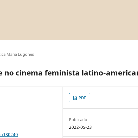
ica María Lugones
e no cinema feminista latino-americ
PDF
Publicado
2022-05-23
0n180240