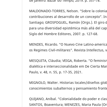
de Janeiro: Bazar do Tempo, 2019. p. 357-78.
MALDONADO-TORRES, Nelson. “Sobre la colonial
contribuciones al desarrollo de un concepto”. 
Santiago; GROSFOGUEL, Ramón (Orgs.). El giro d
para una diversidad epistémica más allá del cap
Siglo del Hombre Editores, 2007. p. 127-68.
MENDES, Ricardo. “O Nuevo Cine Latino-american
os Regimes Civil-militares”. Revista Intellectus, v
MESQUITA, Cláudia; VEIGA, Roberta. “O feminismo
dialética e interseccionalidade em De Cierta Man
Paulo, v. 48, n. 55, p. 17-35, 2021.
MIGNOLO, Walter. Historias locales/diseños glob
conocimientos subalternos y pensamiento fronter
QUIJANO, Aníbal. “Colonialidade do poder e classi
SANTOS, Boaventura; MENEZES, Maria Paula (Org