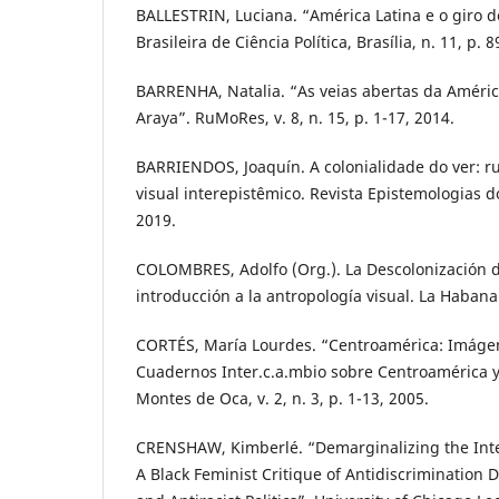
BALLESTRIN, Luciana. “América Latina e o giro de
Brasileira de Ciência Política, Brasília, n. 11, p.
BARRENHA, Natalia. “As veias abertas da Améric
Araya”. RuMoRes, v. 8, n. 15, p. 1-17, 2014.
BARRIENDOS, Joaquín. A colonialidade do ver: 
visual interepistêmico. Revista Epistemologias do 
2019.
COLOMBRES, Adolfo (Org.). La Descolonización d
introducción a la antropología visual. La Habana
CORTÉS, María Lourdes. “Centroamérica: Imáge
Cuadernos Inter.c.a.mbio sobre Centroamérica y
Montes de Oca, v. 2, n. 3, p. 1-13, 2005.
CRENSHAW, Kimberlé. “Demarginalizing the Inte
A Black Feminist Critique of Antidiscrimination 