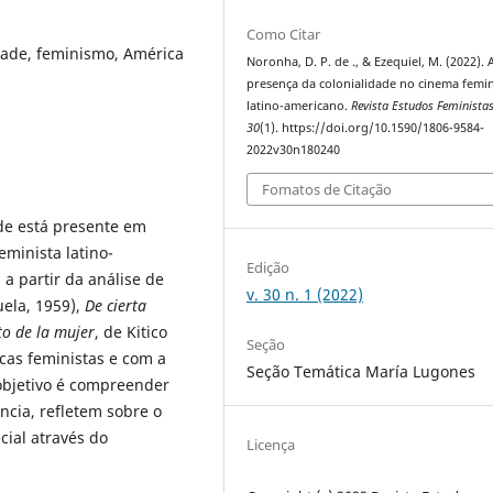
Como Citar
idade, feminismo, América
Noronha, D. P. de ., & Ezequiel, M. (2022). 
presença da colonialidade no cinema femin
latino-americano.
Revista Estudos Feminista
30
(1). https://doi.org/10.1590/1806-9584-
2022v30n180240
Fomatos de Citação
ade está presente em
minista latino-
Edição
a partir da análise de
v. 30 n. 1 (2022)
ela, 1959),
De cierta
to de la mujer
, de Kitico
Seção
cas feministas e com a
Seção Temática María Lugones
 objetivo é compreender
ncia, refletem sobre o
cial através do
Licença