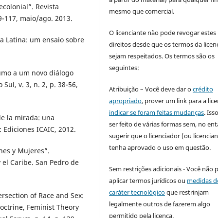
colonial”. Revista
mesmo que comercial.
 89-117, maio/ago. 2013.
O licenciante não pode revogar estes
a Latina: um ensaio sobre
direitos desde que os termos da licen
sejam respeitados. Os termos são os
seguintes:
rumo a um novo diálogo
Sul, v. 3, n. 2, p. 38-56,
Atribuição – Você deve dar o
crédito
apropriado
, prover um link para a lic
indicar se foram feitas mudanças
. Is
e la mirada: una
ser feito de várias formas sem, no ent
: Ediciones ICAIC, 2012.
sugerir que o licenciador (ou licencian
tenha aprovado o uso em questão.
nes y Mujeres”.
 el Caribe. San Pedro de
Sem restrições adicionais - Você não 
aplicar termos jurídicos ou
medidas d
caráter tecnológico
que restrinjam
rsection of Race and Sex:
legalmente outros de fazerem algo
Doctrine, Feminist Theory
permitido pela licença.