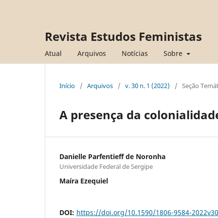
Revista Estudos Feministas
Atual
Arquivos
Notícias
Sobre
Início
/
Arquivos
/
v. 30 n. 1 (2022)
/
Seção Temát
A presença da colonialidad
Danielle Parfentieff de Noronha
Universidade Federal de Sergipe
Maíra Ezequiel
DOI:
https://doi.org/10.1590/1806-9584-2022v3