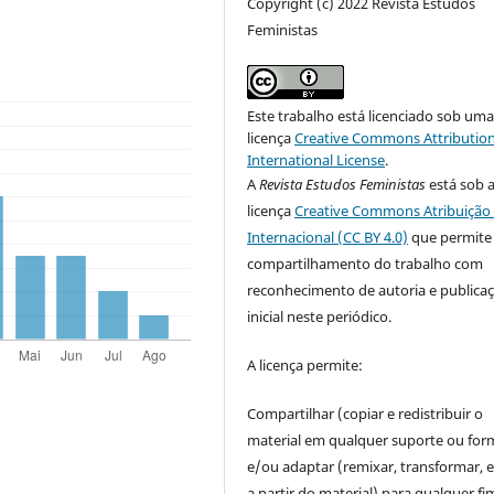
Copyright (c) 2022 Revista Estudos
Feministas
Este trabalho está licenciado sob um
licença
Creative Commons Attribution
International License
.
A
Revista Estudos Feministas
está sob 
licença
Creative Commons Atribuição 
Internacional (CC BY 4.0)
que permite
compartilhamento do trabalho com
reconhecimento de autoria e publica
inicial neste periódico.
A licença permite:
Compartilhar (copiar e redistribuir o
material em qualquer suporte ou for
e/ou adaptar (remixar, transformar, e 
a partir do material) para qualquer fi