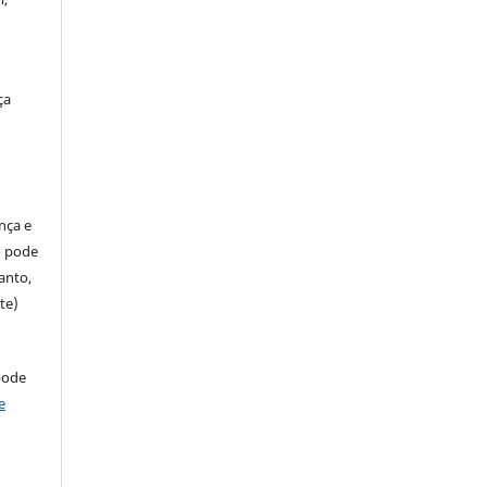
ça
ença e
so pode
anto,
te)
pode
e