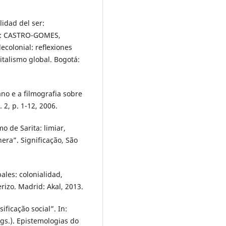
idad del ser:
In: CASTRO-GOMES,
ecolonial: reﬂexiones
italismo global. Bogotá:
o e a filmografia sobre
. 2, p. 1-12, 2006.
 de Sarita: limiar,
era”. Significação, São
ales: colonialidad,
izo. Madrid: Akal, 2013.
ficação social”. In:
s.). Epistemologias do