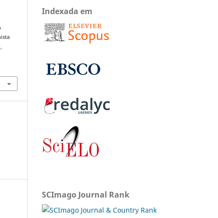
Indexada em
A
ista
s
,
SCImago Journal Rank