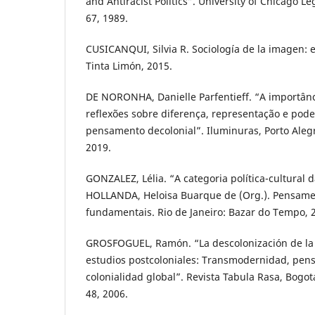
and Antiracist Politics”. University of Chicago Le
67, 1989.
CUSICANQUI, Silvia R. Sociología de la imagen: 
Tinta Limón, 2015.
DE NORONHA, Danielle Parfentieff. “A importânc
reflexões sobre diferença, representação e po
pensamento decolonial”. Iluminuras, Porto Alegre
2019.
GONZALEZ, Lélia. “A categoria política-cultural 
HOLLANDA, Heloisa Buarque de (Org.). Pensamen
fundamentais. Rio de Janeiro: Bazar do Tempo, 2
GROSFOGUEL, Ramón. “La descolonización de la e
estudios postcoloniales: Transmodernidad, pens
colonialidad global”. Revista Tabula Rasa, Bogotá
48, 2006.