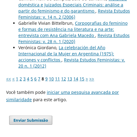
doméstica e Juizados Especiais Criminais: análise a
partir do feminismo e do garantismo
,
Revista Estudos
Feministas: v. 14 n. 2 (2006)
Gabrielle Vivian Bittelbrun,
Corpografias do feminino
e formas de resistência na literatura e na arte:
entrevista com Ana Gabriela Macedo
,
Revista Estudos
Feministas: v. 28 n. 1 (2020)
Verónica Giordano,
La celebración del Año
Internacional de la Mujer en Argentina (1975):
acciones y conflictos
,
Revista Estudos Feministas: v.
20 n. 1 (2012)
<<
<
1
2
3
4
5
6
7
8
9
10
11
12
13
14
15
>
>>
Você também pode
iniciar uma pesquisa avançada por
similaridade
para este artigo.
Enviar Submissão