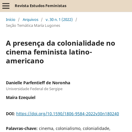
Revista Estudos Feministas
Início
/
Arquivos
/
v. 30 n. 1 (2022)
/
Seção Temática María Lugones
A presença da colonialidade no
cinema feminista latino-
americano
Danielle Parfentieff de Noronha
Universidade Federal de Sergipe
Maíra Ezequiel
DOI:
https://doi.org/10.1590/1806-9584-2022v30n180240
Palavras-chave:
cinema, colonialismo, colonialidade,