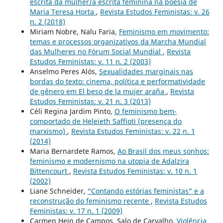
escrita da mulher/a escrita feminina na poesia de
Maria Teresa Horta
,
Revista Estudos Feministas: v. 26
n. 2 (2018)
Miriam Nobre, Nalu Faria,
Feminismo em movimento:
temas e processos organizativos da Marcha Mundial
das Mulheres no Fórum Social Mundial
,
Revista
Estudos Feministas: v. 11 n. 2 (2003)
Anselmo Peres Alós,
Sexualidades marginais nas
bordas do texto: cinema, política e performatividade
de gênero em El beso de la mujer araña
,
Revista
Estudos Feministas: v. 21 n. 3 (2013)
Céli Regina Jardim Pinto,
O feminismo bem-
comportado de Heleieth Saffioti (presença do
marxismo)
,
Revista Estudos Feministas: v. 22 n. 1
(2014)
Maria Bernardete Ramos,
Ao Brasil dos meus sonhos:
feminismo e modernismo na utopia de Adalzira
Bittencourt
,
Revista Estudos Feministas: v. 10 n. 1
(2002)
Liane Schneider,
“Contando estórias feministas” e a
reconstrução do feminismo recente
,
Revista Estudos
Feministas: v. 17 n. 1 (2009)
Carmen Hein de Campos, Salo de Carvalho,
Violência