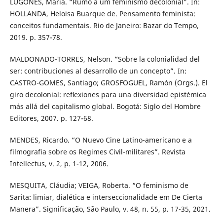
LUGONES, María. “Rumo a um feminismo decolonial”. In:
HOLLANDA, Heloisa Buarque de. Pensamento feminista:
conceitos fundamentais. Rio de Janeiro: Bazar do Tempo,
2019. p. 357-78.
MALDONADO-TORRES, Nelson. “Sobre la colonialidad del
ser: contribuciones al desarrollo de un concepto”. In:
CASTRO-GOMES, Santiago; GROSFOGUEL, Ramón (Orgs.). El
giro decolonial: reﬂexiones para una diversidad epistémica
más allá del capitalismo global. Bogotá: Siglo del Hombre
Editores, 2007. p. 127-68.
MENDES, Ricardo. “O Nuevo Cine Latino-americano e a
filmografia sobre os Regimes Civil-militares”. Revista
Intellectus, v. 2, p. 1-12, 2006.
MESQUITA, Cláudia; VEIGA, Roberta. “O feminismo de
Sarita: limiar, dialética e interseccionalidade em De Cierta
Manera”. Significação, São Paulo, v. 48, n. 55, p. 17-35, 2021.