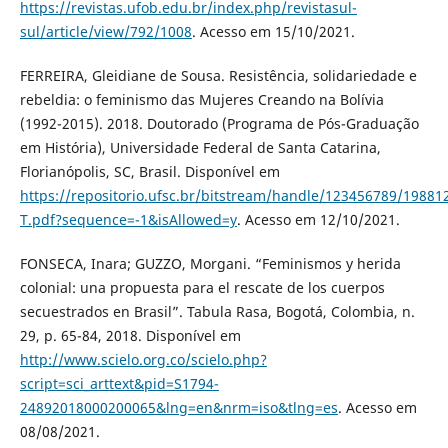
https://revistas.ufob.edu.br/index.php/revistasul-
sul/article/view/792/1008
. Acesso em 15/10/2021.
FERREIRA, Gleidiane de Sousa. Resistência, solidariedade e
rebeldia: o feminismo das Mujeres Creando na Bolívia
(1992-2015). 2018. Doutorado (Programa de Pós-Graduação
em História), Universidade Federal de Santa Catarina,
Florianópolis, SC, Brasil. Disponível em
https://repositorio.ufsc.br/bitstream/handle/123456789/1988
T.pdf?sequence=-1&isAllowed=y
. Acesso em 12/10/2021.
FONSECA, Inara; GUZZO, Morgani. “Feminismos y herida
colonial: una propuesta para el rescate de los cuerpos
secuestrados en Brasil”. Tabula Rasa, Bogotá, Colombia, n.
29, p. 65-84, 2018. Disponível em
http://www.scielo.org.co/scielo.php?
script=sci_arttext&pid=S1794-
24892018000200065&lng=en&nrm=iso&tlng=es
. Acesso em
08/08/2021.