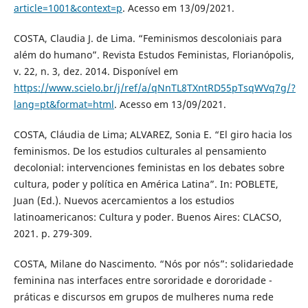
article=1001&context=p
. Acesso em 13/09/2021.
COSTA, Claudia J. de Lima. “Feminismos descoloniais para
além do humano”. Revista Estudos Feministas, Florianópolis,
v. 22, n. 3, dez. 2014. Disponível em
https://www.scielo.br/j/ref/a/qNnTL8TXntRD55pTsqWVq7g/?
lang=pt&format=html
. Acesso em 13/09/2021.
COSTA, Cláudia de Lima; ALVAREZ, Sonia E. “El giro hacia los
feminismos. De los estudios culturales al pensamiento
decolonial: intervenciones feministas en los debates sobre
cultura, poder y política en América Latina”. In: POBLETE,
Juan (Ed.). Nuevos acercamientos a los estudios
latinoamericanos: Cultura y poder. Buenos Aires: CLACSO,
2021. p. 279-309.
COSTA, Milane do Nascimento. “Nós por nós”: solidariedade
feminina nas interfaces entre sororidade e dororidade -
práticas e discursos em grupos de mulheres numa rede