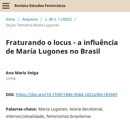
Revista Estudos Feministas
Início
/
Arquivos
/
v. 30 n. 1 (2022)
/
Seção Temática María Lugones
Fraturando o locus - a influência
de María Lugones no Brasil
Ana Maria Veiga
UFPB
DOI:
https://doi.org/10.1590/1806-9584-2022v30n185049
Palavras-chave:
María Lugones, teoria decolonial,
interseccionalidade, feminismos brasileiros