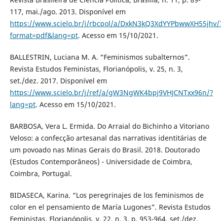
117, mai./ago. 2013. Disponível em
https://www.scielo.br/j/rbcpol/a/DxkN3kQ3XdYYPbwwXH55jhv/
format=pdf&lang=pt
. Acesso em 15/10/2021.
BALLESTRIN, Luciana M. A. “Feminismos subalternos”.
Revista Estudos Feministas, Florianópolis, v. 25, n. 3,
set./dez. 2017. Disponível em
https://www.scielo.br/j/ref/a/gW3NgWK4bpj9VHJCNTxx96n/?
lang=pt
. Acesso em 15/10/2021.
BARBOSA, Vera L. Ermida. Do Arraial do Bichinho a Vitoriano
Veloso: a confecção artesanal das narrativas identitárias de
um povoado nas Minas Gerais do Brasil. 2018. Doutorado
(Estudos Contemporâneos) - Universidade de Coimbra,
Coimbra, Portugal.
BIDASECA, Karina. “Los peregrinajes de los feminismos de
color en el pensamiento de María Lugones”. Revista Estudos
Feministas, Florianópolis, v. 22, n. 3, p. 953-964, set./dez.