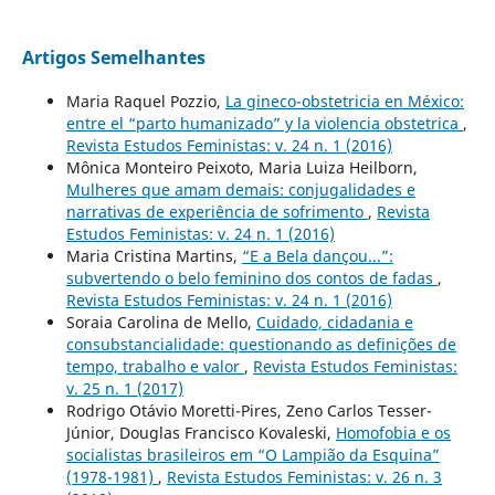
Artigos Semelhantes
Maria Raquel Pozzio,
La gineco-obstetricia en México:
entre el “parto humanizado” y la violencia obstetrica
,
Revista Estudos Feministas: v. 24 n. 1 (2016)
Mônica Monteiro Peixoto, Maria Luiza Heilborn,
Mulheres que amam demais: conjugalidades e
narrativas de experiência de sofrimento
,
Revista
Estudos Feministas: v. 24 n. 1 (2016)
Maria Cristina Martins,
“E a Bela dançou...”:
subvertendo o belo feminino dos contos de fadas
,
Revista Estudos Feministas: v. 24 n. 1 (2016)
Soraia Carolina de Mello,
Cuidado, cidadania e
consubstancialidade: questionando as definições de
tempo, trabalho e valor
,
Revista Estudos Feministas:
v. 25 n. 1 (2017)
Rodrigo Otávio Moretti-Pires, Zeno Carlos Tesser-
Júnior, Douglas Francisco Kovaleski,
Homofobia e os
socialistas brasileiros em “O Lampião da Esquina”
(1978-1981)
,
Revista Estudos Feministas: v. 26 n. 3