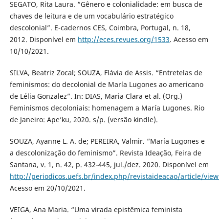
SEGATO, Rita Laura. “Gênero e colonialidade: em busca de
chaves de leitura e de um vocabulário estratégico
descolonial”. E-cadernos CES, Coimbra, Portugal, n. 18,
2012. Disponível em
http://eces.revues.org/1533
. Acesso em
10/10/2021.
SILVA, Beatriz Zocal; SOUZA, Flávia de Assis. “Entretelas de
feminismos: do decolonial de María Lugones ao americano
de Lélia Gonzalez”. In: DIAS, Maria Clara et al. (Org.)
Feminismos decoloniais: homenagem a María Lugones. Rio
de Janeiro: Ape’ku, 2020. s/p. (versão kindle).
SOUZA, Ayanne L. A. de; PEREIRA, Valmir. “María Lugones e
a descolonização do feminismo”. Revista Ideação, Feira de
Santana, v. 1, n. 42, p. 432-445, jul./dez. 2020. Disponível em
http://periodicos.uefs.br/index.php/revistaideacao/article/vie
Acesso em 20/10/2021.
VEIGA, Ana Maria. “Uma virada epistêmica feminista