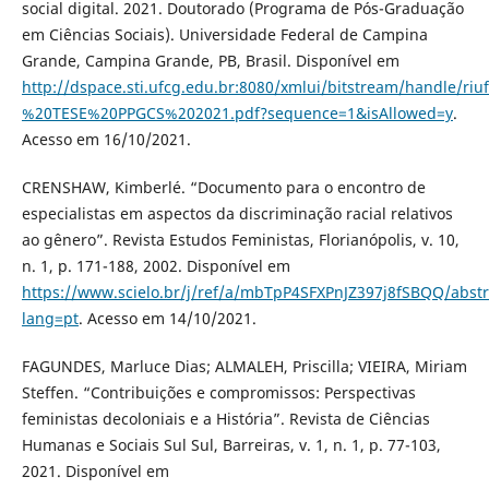
social digital. 2021. Doutorado (Programa de Pós-Graduação
em Ciências Sociais). Universidade Federal de Campina
Grande, Campina Grande, PB, Brasil. Disponível em
http://dspace.sti.ufcg.edu.br:8080/xmlui/bitstream/hand
%20TESE%20PPGCS%202021.pdf?sequence=1&isAllowed=y
.
Acesso em 16/10/2021.
CRENSHAW, Kimberlé. “Documento para o encontro de
especialistas em aspectos da discriminação racial relativos
ao gênero”. Revista Estudos Feministas, Florianópolis, v. 10,
n. 1, p. 171-188, 2002. Disponível em
https://www.scielo.br/j/ref/a/mbTpP4SFXPnJZ397j8fSBQQ/abstr
lang=pt
. Acesso em 14/10/2021.
FAGUNDES, Marluce Dias; ALMALEH, Priscilla; VIEIRA, Miriam
Steffen. “Contribuições e compromissos: Perspectivas
feministas decoloniais e a História”. Revista de Ciências
Humanas e Sociais Sul Sul, Barreiras, v. 1, n. 1, p. 77-103,
2021. Disponível em