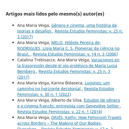
Artigos mais lidos pelo mesmo(s) autor(es)
Ana Maria Veiga,
Gênero e cinema, uma história de
teorias e desafios
,
Revista Estudos Feministas: v. 25 n.
3 (2017)
Ana Maria Veiga,
MELO, Hildete Pereira de;
RODRIGUES, Lígia Maria C. S. Pioneiras da ciência no
Brasil.
,
Revista Estudos Feministas: v. 14 n. 3 (2006)
Catalina Trebisacce, Ana Maria Veiga,
Variaciones en
la trasgresión desde el ojo protésico de María Luisa
Bemberg
,
Revista Estudos Feministas: v. 25 n. 3
(2017)
Ana Maria Veiga, Karina Bidaseca,
Lugones: um
caminho no horizonte decolonial
,
Revista Estudos
Feministas: v. 30 n. 1 (2022)
Ana Maria Veiga, Alberto da Silva,
Estudos de gênero
e o cinema francês: entrevista com Geneviève Sellier
,
Revista Estudos Feministas: v. 22 n. 1 (2014)
Ana Maria Veiga,
DAVIS, Kathy. How Feminism Travels
across Borders – The Making of Our Bodies,
Ourselves.
,
Revista Estudos Feministas: v. 17 n. 3