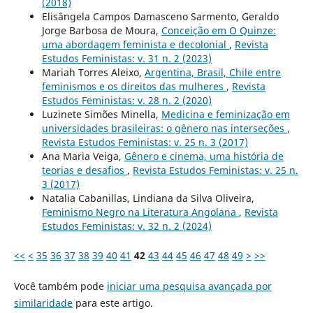
(2018)
Elisângela Campos Damasceno Sarmento, Geraldo
Jorge Barbosa de Moura,
Conceição em O Quinze:
uma abordagem feminista e decolonial
,
Revista
Estudos Feministas: v. 31 n. 2 (2023)
Mariah Torres Aleixo,
Argentina, Brasil, Chile entre
feminismos e os direitos das mulheres
,
Revista
Estudos Feministas: v. 28 n. 2 (2020)
Luzinete Simões Minella,
Medicina e feminização em
universidades brasileiras: o gênero nas interseções
,
Revista Estudos Feministas: v. 25 n. 3 (2017)
Ana Maria Veiga,
Gênero e cinema, uma história de
teorias e desafios
,
Revista Estudos Feministas: v. 25 n.
3 (2017)
Natalia Cabanillas, Lindiana da Silva Oliveira,
Feminismo Negro na Literatura Angolana
,
Revista
Estudos Feministas: v. 32 n. 2 (2024)
<<
<
35
36
37
38
39
40
41
42
43
44
45
46
47
48
49
>
>>
Você também pode
iniciar uma pesquisa avançada por
similaridade
para este artigo.