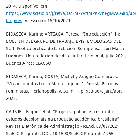
2014. Disponível em
https://www.scielo.br/j/ref/a/DZkMkYVffMPKk7bPgMwCG8b/abs
lang=es
. Acesso em 16/10/2021.
BIDASECA, Karina; ARTEAGA, Teresa. “Introducción”. In:
BOLETÍN DEL GRUPO DE TRABAJO EPISTEMOLOGÍAS DEL
SUR. Poética erótica de la relación: Sentipensar con María
Lugones. Una reflexión desde el intersticio. n. 4, julio 2021,
Buenos Aires: CLACSO.
BIDASECA, Karina; COSTA, Michelly Aragão Guimarães.
“Viajar-mundos hacia María Lugones”. Revista Estudos
Feministas, Florianópolis, v. 30, n. 1, p. 953-964, jan./abr.
2022.
CARNIEL, Fagner et al. “Projetos globais e o estranho:
estudos decoloniais na produção acadêmica brasileira”.
Revista Eletrônica de Administração - REAd. 03/08/2021.
SciELO Preprints. DOI: 10.1590/SciELOPreprints.1955