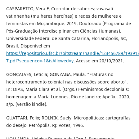
GASPARETTO, Vera F. Corredor de saberes: vavasati
vatinhenha (mulheres heroínas) e redes de mulheres e
feministas em Moçambique. 2019. Doutorado (Programa de
Pós-Graduação Interdisciplinar em Ciências Humanas).
Universidade Federal de Santa Catarina, Florianópolis, SC,
Brasil. Disponível em
https://repositorio.ufsc.br/bitstream/handle/123456789/19391
T.pdf?sequence=-1&isAllowed=y
. Acesso em 20/10/2021.
GONÇALVES, Letícia; GONZAGA, Paula. “Fraturas no
heterocentramento colonial nas discussões sobre aborto”.
In: DIAS, Maria Clara et al. (Orgs.) Feminismos decoloniais:
homenagem a María Lugones. Rio de Janeiro: Ape’ku, 2020.
s/p. (versão kindle).
GUATTARI, Felix; ROLNIK, Suely. Micropolíticas: cartografías
do desejo. Petrópolis, RJ: Vozes, 1996.
HOLLANDA, Heloísa Buarque de (Org.). Pensamento