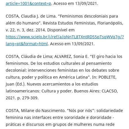
article=1001&context=p
. Acesso em 13/09/2021.
COSTA, Claudia J. de Lima. “Feminismos descoloniais para
além do humano”. Revista Estudos Feministas, Florianópolis,
v. 22, n. 3, dez. 2014. Disponível em
https://www.scielo.br/j/ref/a/qNnTL8TXntRD55pTsqWVq7g/?
lang=pt&format=html
. Acesso em 13/09/2021.
COSTA, Cláudia de Lima; ALVAREZ, Sonia E. “El giro hacia los
feminismos. De los estudios culturales al pensamiento
decolonial: intervenciones feministas en los debates sobre
cultura, poder y política en América Latina”. In: POBLETE,
Juan (Ed.). Nuevos acercamientos a los estudios
latinoamericanos: Cultura y poder. Buenos Aires: CLACSO,
2021. p. 279-309.
COSTA, Milane do Nascimento. “Nós por nós”: solidariedade
feminina nas interfaces entre sororidade e dororidade -
práticas e discursos em grupos de mulheres numa rede