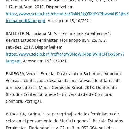
117, mai./ago. 2013. Disponível em
https://www.scielo.br/j/rbcpol/a/DxkN3kQ3XdYYPbwwXH55jhv/
format=pdf&lang=pt
. Acesso em 15/10/2021.
BALLESTRIN, Luciana M. A. “Feminismos subalternos”.
Revista Estudos Feministas, Florianópolis, v. 25, n. 3,
set./dez. 2017. Disponível em
https://www.scielo.br/j/ref/a/gW3NgWK4bpj9VHJCNTxx96n/?
lang=pt
. Acesso em 15/10/2021.
BARBOSA, Vera L. Ermida. Do Arraial do Bichinho a Vitoriano
Veloso: a confecção artesanal das narrativas identitárias de
um povoado nas Minas Gerais do Brasil. 2018. Doutorado
(Estudos Contemporâneos) - Universidade de Coimbra,
Coimbra, Portugal.
BIDASECA, Karina. “Los peregrinajes de los feminismos de
color en el pensamiento de María Lugones”. Revista Estudos
Feministas, Florianópolis, v. 22, n. 3, p. 953-964, set./dez.