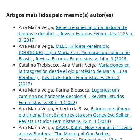
Artigos mais lidos pelo mesmo(s) autor(es)
Ana Maria Veiga,
Gênero e cinema, uma história de
teorias e desafios
,
Revista Estudos Feministas: v. 25 n.
3 (2017)
Ana Maria Veiga,
MELO, Hildete Pereira de;
RODRIGUES, Lígia Maria C. S. Pioneiras da ciência no
Brasil.
,
Revista Estudos Feministas: v. 14 n. 3 (2006)
Catalina Trebisacce, Ana Maria Veiga,
Variaciones en
la trasgresión desde el ojo protésico de María Luisa
Bemberg
,
Revista Estudos Feministas: v. 25 n. 3
(2017)
Ana Maria Veiga, Karina Bidaseca,
Lugones: um
caminho no horizonte decolonial
,
Revista Estudos
Feministas: v. 30 n. 1 (2022)
Ana Maria Veiga, Alberto da Silva,
Estudos de gênero
e o cinema francês: entrevista com Geneviève Sellier
,
Revista Estudos Feministas: v. 22 n. 1 (2014)
Ana Maria Veiga,
DAVIS, Kathy. How Feminism Travels
across Borders – The Making of Our Bodies,
Ourselves.
,
Revista Estudos Feministas: v. 17 n. 3