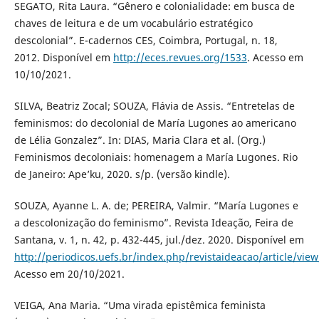
SEGATO, Rita Laura. “Gênero e colonialidade: em busca de
chaves de leitura e de um vocabulário estratégico
descolonial”. E-cadernos CES, Coimbra, Portugal, n. 18,
2012. Disponível em
http://eces.revues.org/1533
. Acesso em
10/10/2021.
SILVA, Beatriz Zocal; SOUZA, Flávia de Assis. “Entretelas de
feminismos: do decolonial de María Lugones ao americano
de Lélia Gonzalez”. In: DIAS, Maria Clara et al. (Org.)
Feminismos decoloniais: homenagem a María Lugones. Rio
de Janeiro: Ape’ku, 2020. s/p. (versão kindle).
SOUZA, Ayanne L. A. de; PEREIRA, Valmir. “María Lugones e
a descolonização do feminismo”. Revista Ideação, Feira de
Santana, v. 1, n. 42, p. 432-445, jul./dez. 2020. Disponível em
http://periodicos.uefs.br/index.php/revistaideacao/article/vie
Acesso em 20/10/2021.
VEIGA, Ana Maria. “Uma virada epistêmica feminista