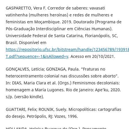
GASPARETTO, Vera F. Corredor de saberes: vavasati
vatinhenha (mulheres heroínas) e redes de mulheres e
feministas em Moçambique. 2019. Doutorado (Programa de
Pós-Graduação Interdisciplinar em Ciências Humanas).
Universidade Federal de Santa Catarina, Florianópolis, SC,
Brasil. Disponível em
https://repositorio.ufsc.br/bitstream/handle/123456789/19391
T.pdf?sequence=-1&isAllowed=y
. Acesso em 20/10/2021.
GONÇALVES, Letícia; GONZAGA, Paula. “Fraturas no
heterocentramento colonial nas discussões sobre aborto”.
In: DIAS, Maria Clara et al. (Orgs.) Feminismos decoloniais:
homenagem a María Lugones. Rio de Janeiro: Ape’ku, 2020.
s/p. (versão kindle).
GUATTARI, Felix; ROLNIK, Suely. Micropolíticas: cartografías
do desejo. Petrópolis, RJ: Vozes, 1996.
HOLLANDA, Heloísa Buarque de (Org.). Pensamento