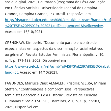
social digital. 2021. Doutorado (Programa de Pós-Graduação
em Ciências Sociais). Universidade Federal de Campina
Grande, Campina Grande, PB, Brasil. Disponível em
http://dspace.sti.ufcg.edu.br:8080/xmlui/bitstream/hand
%20TESE%20PPGCS%202021.pdf?sequence=1&isAllowed=y
.
Acesso em 16/10/2021.
CRENSHAW, Kimberlé. “Documento para o encontro de
especialistas em aspectos da discriminação racial relativos
ao gênero”. Revista Estudos Feministas, Florianópolis, v. 10,
n. 1, p. 171-188, 2002. Disponível em
https://www.scielo.br/j/ref/a/mbTpP4SFXPnJZ397j8fSBQQ/abstr
lang=pt
. Acesso em 14/10/2021.
FAGUNDES, Marluce Dias; ALMALEH, Priscilla; VIEIRA, Miriam
Steffen. “Contribuições e compromissos: Perspectivas
feministas decoloniais e a História”. Revista de Ciências
Humanas e Sociais Sul Sul, Barreiras, v. 1, n. 1, p. 77-103,
2021. Disponível em