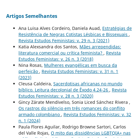
Artigos Semelhantes
Ana Luisa Alves Cordeiro, Daniela Auad,
Estratégias de
Resistência de Negras Cotistas Lésbicas e Bissexuais
,
Revista Estudos Feministas: v. 29 n. 3 (2021)
Katia Alexsandra dos Santos,
Mães arrependidas:
literatura comercial ou crítica feminista?
,
Revista
Estudos Feministas: v. 26 n. 3 (2018)
Nina Rosas,
Mulheres evangélicas em busca da
perfeição
,
Revista Estudos Feministas: v. 31 n. 1
(2023)
Cleusa Caldeira,
Sacerdotisas africanas no mundo
bíblico. Leitura decolonial de Êxodo 4.24-26
,
Revista
Estudos Feministas: v. 28 n. 3 (2020)
Gincy Zárate Mendivelso, Sonia Liced Sánchez Rivera ,
Os rastros do silêncio em três romances do conflito
armado colombiano
,
Revista Estudos Feministas: v. 32
n. 1 (2024)
Paula Flores Aguilar, Rodrigo Browne Sartori, Carlos
del Valle Rojas,
O mito das dissidências LGBTQIA+ nas