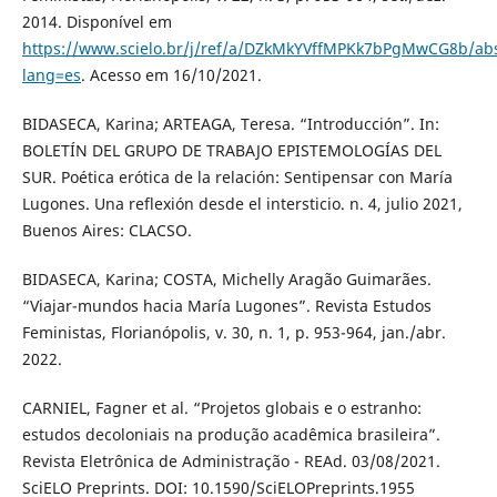
2014. Disponível em
https://www.scielo.br/j/ref/a/DZkMkYVffMPKk7bPgMwCG8b/abs
lang=es
. Acesso em 16/10/2021.
BIDASECA, Karina; ARTEAGA, Teresa. “Introducción”. In:
BOLETÍN DEL GRUPO DE TRABAJO EPISTEMOLOGÍAS DEL
SUR. Poética erótica de la relación: Sentipensar con María
Lugones. Una reflexión desde el intersticio. n. 4, julio 2021,
Buenos Aires: CLACSO.
BIDASECA, Karina; COSTA, Michelly Aragão Guimarães.
“Viajar-mundos hacia María Lugones”. Revista Estudos
Feministas, Florianópolis, v. 30, n. 1, p. 953-964, jan./abr.
2022.
CARNIEL, Fagner et al. “Projetos globais e o estranho:
estudos decoloniais na produção acadêmica brasileira”.
Revista Eletrônica de Administração - REAd. 03/08/2021.
SciELO Preprints. DOI: 10.1590/SciELOPreprints.1955