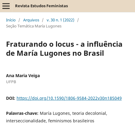
Revista Estudos Feministas
Início
/
Arquivos
/
v. 30 n. 1 (2022)
/
Seção Temática María Lugones
Fraturando o locus - a influência
de María Lugones no Brasil
Ana Maria Veiga
UFPB
DOI:
https://doi.org/10.1590/1806-9584-2022v30n185049
Palavras-chave:
María Lugones, teoria decolonial,
interseccionalidade, feminismos brasileiros