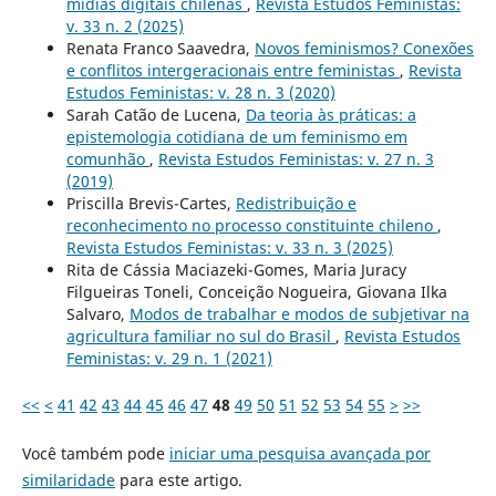
mídias digitais chilenas
,
Revista Estudos Feministas:
v. 33 n. 2 (2025)
Renata Franco Saavedra,
Novos feminismos? Conexões
e conflitos intergeracionais entre feministas
,
Revista
Estudos Feministas: v. 28 n. 3 (2020)
Sarah Catão de Lucena,
Da teoria às práticas: a
epistemologia cotidiana de um feminismo em
comunhão
,
Revista Estudos Feministas: v. 27 n. 3
(2019)
Priscilla Brevis-Cartes,
Redistribuição e
reconhecimento no processo constituinte chileno
,
Revista Estudos Feministas: v. 33 n. 3 (2025)
Rita de Cássia Maciazeki-Gomes, Maria Juracy
Filgueiras Toneli, Conceição Nogueira, Giovana Ilka
Salvaro,
Modos de trabalhar e modos de subjetivar na
agricultura familiar no sul do Brasil
,
Revista Estudos
Feministas: v. 29 n. 1 (2021)
<<
<
41
42
43
44
45
46
47
48
49
50
51
52
53
54
55
>
>>
Você também pode
iniciar uma pesquisa avançada por
similaridade
para este artigo.