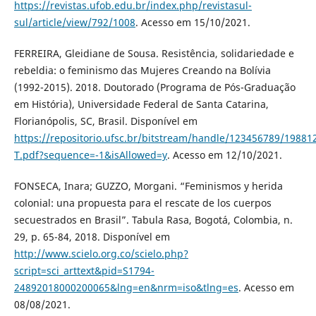
https://revistas.ufob.edu.br/index.php/revistasul-
sul/article/view/792/1008
. Acesso em 15/10/2021.
FERREIRA, Gleidiane de Sousa. Resistência, solidariedade e
rebeldia: o feminismo das Mujeres Creando na Bolívia
(1992-2015). 2018. Doutorado (Programa de Pós-Graduação
em História), Universidade Federal de Santa Catarina,
Florianópolis, SC, Brasil. Disponível em
https://repositorio.ufsc.br/bitstream/handle/123456789/1988
T.pdf?sequence=-1&isAllowed=y
. Acesso em 12/10/2021.
FONSECA, Inara; GUZZO, Morgani. “Feminismos y herida
colonial: una propuesta para el rescate de los cuerpos
secuestrados en Brasil”. Tabula Rasa, Bogotá, Colombia, n.
29, p. 65-84, 2018. Disponível em
http://www.scielo.org.co/scielo.php?
script=sci_arttext&pid=S1794-
24892018000200065&lng=en&nrm=iso&tlng=es
. Acesso em
08/08/2021.