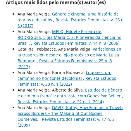
Artigos mais lidos pelo mesmo(s) autor(es)
Ana Maria Veiga,
Gênero e cinema, uma história de
teorias e desafios
,
Revista Estudos Feministas: v. 25 n.
3 (2017)
Ana Maria Veiga,
MELO, Hildete Pereira de;
RODRIGUES, Lígia Maria C. S. Pioneiras da ciência no
Brasil.
,
Revista Estudos Feministas: v. 14 n. 3 (2006)
Catalina Trebisacce, Ana Maria Veiga,
Variaciones en
la trasgresión desde el ojo protésico de María Luisa
Bemberg
,
Revista Estudos Feministas: v. 25 n. 3
(2017)
Ana Maria Veiga, Karina Bidaseca,
Lugones: um
caminho no horizonte decolonial
,
Revista Estudos
Feministas: v. 30 n. 1 (2022)
Ana Maria Veiga, Alberto da Silva,
Estudos de gênero
e o cinema francês: entrevista com Geneviève Sellier
,
Revista Estudos Feministas: v. 22 n. 1 (2014)
Ana Maria Veiga,
DAVIS, Kathy. How Feminism Travels
across Borders – The Making of Our Bodies,
Ourselves.
,
Revista Estudos Feministas: v. 17 n. 3
(2009)