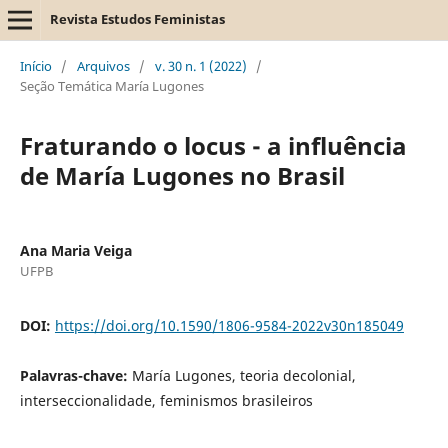
Revista Estudos Feministas
Início
/
Arquivos
/
v. 30 n. 1 (2022)
/
Seção Temática María Lugones
Fraturando o locus - a influência
de María Lugones no Brasil
Ana Maria Veiga
UFPB
DOI:
https://doi.org/10.1590/1806-9584-2022v30n185049
Palavras-chave:
María Lugones, teoria decolonial,
interseccionalidade, feminismos brasileiros