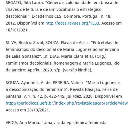
SEGATO, Rita Laura. “Gênero e colonialidade: em busca de
chaves de leitura e de um vocabulário estratégico
descolonial”. E-cadernos CES, Coimbra, Portugal, n. 18,
2012. Disponível em
http://eces.revues.org/1533
. Acesso em
10/10/2021.
SILVA, Beatriz Zocal; SOUZA, Flávia de Assis. “Entretelas de
feminismos: do decolonial de María Lugones ao americano
de Lélia Gonzalez”. In: DIAS, Maria Clara et al. (Org.)
Feminismos decoloniais: homenagem a María Lugones. Rio
de Janeiro: Ape’ku, 2020. s/p. (versão kindle).
SOUZA, Ayanne L. A. de; PEREIRA, Valmir. “María Lugones e
a descolonização do feminismo”. Revista Ideação, Feira de
Santana, v. 1, n. 42, p. 432-445, jul./dez. 2020. Disponível em
http://periodicos.uefs.br/index.php/revistaideacao/article/vie
Acesso em 20/10/2021.
VEIGA, Ana Maria. “Uma virada epistêmica feminista