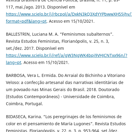
117, mai./ago. 2013. Disponível em
https://www.scielo.br/j/rbcpol/a/DxkN3kQ3XdYYPbwwXH55jhv/
format=pdf&lang=pt
. Acesso em 15/10/2021.
BALLESTRIN, Luciana M. A. “Feminismos subalternos”.
Revista Estudos Feministas, Florianópolis, v. 25, n. 3,
set./dez. 2017. Disponível em
https://www.scielo.br/j/ref/a/gW3NgWK4bpj9VHJCNTxx96n/?
lang=pt
. Acesso em 15/10/2021.
BARBOSA, Vera L. Ermida. Do Arraial do Bichinho a Vitoriano
Veloso: a confecção artesanal das narrativas identitárias de
um povoado nas Minas Gerais do Brasil. 2018. Doutorado
(Estudos Contemporâneos) - Universidade de Coimbra,
Coimbra, Portugal.
BIDASECA, Karina. “Los peregrinajes de los feminismos de
color en el pensamiento de María Lugones”. Revista Estudos
Feministas, Florianópolis, v. 22, n. 3, p. 953-964, set./dez.