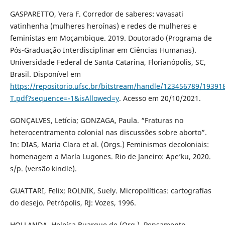
GASPARETTO, Vera F. Corredor de saberes: vavasati
vatinhenha (mulheres heroínas) e redes de mulheres e
feministas em Moçambique. 2019. Doutorado (Programa de
Pós-Graduação Interdisciplinar em Ciências Humanas).
Universidade Federal de Santa Catarina, Florianópolis, SC,
Brasil. Disponível em
https://repositorio.ufsc.br/bitstream/handle/123456789/19391
T.pdf?sequence=-1&isAllowed=y
. Acesso em 20/10/2021.
GONÇALVES, Letícia; GONZAGA, Paula. “Fraturas no
heterocentramento colonial nas discussões sobre aborto”.
In: DIAS, Maria Clara et al. (Orgs.) Feminismos decoloniais:
homenagem a María Lugones. Rio de Janeiro: Ape’ku, 2020.
s/p. (versão kindle).
GUATTARI, Felix; ROLNIK, Suely. Micropolíticas: cartografías
do desejo. Petrópolis, RJ: Vozes, 1996.
HOLLANDA, Heloísa Buarque de (Org.). Pensamento