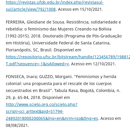
https://revistas.ufob.edu.br/index.php/revistasul-
sul/article/view/792/1008
. Acesso em 15/10/2021.
FERREIRA, Gleidiane de Sousa. Resistência, solidariedade e
rebeldia: o feminismo das Mujeres Creando na Bolívia
(1992-2015). 2018. Doutorado (Programa de Pós-Graduação
em História), Universidade Federal de Santa Catarina,
Florianópolis, SC, Brasil. Disponível em
https://repositorio.ufsc.br/bitstream/handle/123456789/1988
T.pdf?sequence=-1&isAllowed=y
. Acesso em 12/10/2021.
FONSECA, Inara; GUZZO, Morgani. “Feminismos y herida
colonial: una propuesta para el rescate de los cuerpos
secuestrados en Brasil”. Tabula Rasa, Bogotá, Colombia, n.
29, p. 65-84, 2018. Disponível em
http://www.scielo.org.co/scielo.php?
script=sci_arttext&pid=S1794-
24892018000200065&lng=en&nrm=iso&tlng=es
. Acesso em
08/08/2021.