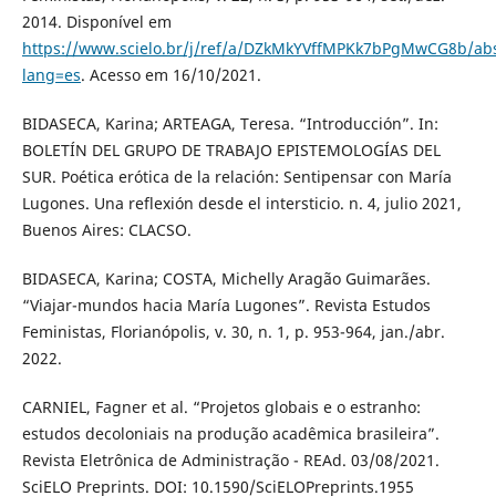
2014. Disponível em
https://www.scielo.br/j/ref/a/DZkMkYVffMPKk7bPgMwCG8b/abs
lang=es
. Acesso em 16/10/2021.
BIDASECA, Karina; ARTEAGA, Teresa. “Introducción”. In:
BOLETÍN DEL GRUPO DE TRABAJO EPISTEMOLOGÍAS DEL
SUR. Poética erótica de la relación: Sentipensar con María
Lugones. Una reflexión desde el intersticio. n. 4, julio 2021,
Buenos Aires: CLACSO.
BIDASECA, Karina; COSTA, Michelly Aragão Guimarães.
“Viajar-mundos hacia María Lugones”. Revista Estudos
Feministas, Florianópolis, v. 30, n. 1, p. 953-964, jan./abr.
2022.
CARNIEL, Fagner et al. “Projetos globais e o estranho:
estudos decoloniais na produção acadêmica brasileira”.
Revista Eletrônica de Administração - REAd. 03/08/2021.
SciELO Preprints. DOI: 10.1590/SciELOPreprints.1955