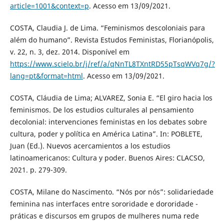
article=1001&context=p
. Acesso em 13/09/2021.
COSTA, Claudia J. de Lima. “Feminismos descoloniais para
além do humano”. Revista Estudos Feministas, Florianópolis,
v. 22, n. 3, dez. 2014. Disponível em
https://www.scielo.br/j/ref/a/qNnTL8TXntRD55pTsqWVq7g/?
lang=pt&format=html
. Acesso em 13/09/2021.
COSTA, Cláudia de Lima; ALVAREZ, Sonia E. “El giro hacia los
feminismos. De los estudios culturales al pensamiento
decolonial: intervenciones feministas en los debates sobre
cultura, poder y política en América Latina”. In: POBLETE,
Juan (Ed.). Nuevos acercamientos a los estudios
latinoamericanos: Cultura y poder. Buenos Aires: CLACSO,
2021. p. 279-309.
COSTA, Milane do Nascimento. “Nós por nós”: solidariedade
feminina nas interfaces entre sororidade e dororidade -
práticas e discursos em grupos de mulheres numa rede