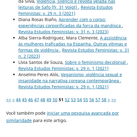
da Silva,
Violência, silêncio e revolta velada nas
leituras de Safo (fr. 31 Voigt)
,
Revista Estudos
Feministas: v. 29 n. 3 (2021)
Diana Rosas Riaño,
Aprender com o corpo:
experiências corporificadas da força da mandioca
,
Revista Estudos Feministas: v. 31 n. 3 (2023)
Alba Sierra-Rodríguez, Mara Clemente,
A assistência
às mulheres traficadas na Espanha. Outras vítimas e
formas de violência
,
Revista Estudos Feministas: v. 31
n. 2 (2023)
Lívia Santos de Souza,
Sobre o feminismo decolonial
,
Revista Estudos Feministas: v. 29 n. 1 (2021)
Anselmo Peres Alós,
Veganismo, violência sexual e
insanidade na narrativa coreana contemporânea
,
Revista Estudos Feministas: v. 29 n. 1 (2021)
<<
<
44
45
46
47
48
49
50
51
52
53
54
55
56
57
58
>
>>
Você também pode
iniciar uma pesquisa avançada por
similaridade
para este artigo.