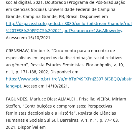
social digital. 2021. Doutorado (Programa de Pós-Graduação
em Ciências Sociais). Universidade Federal de Campina
Grande, Campina Grande, PB, Brasil. Disponível em
http://dspace.sti.ufcg.edu.br:8080/xmlui/bitstream/hand
%20TESE%20PPGCS%202021.pdf?sequence=1&isAllowed=y
.
Acesso em 16/10/2021.
CRENSHAW, Kimberlé. “Documento para o encontro de
especialistas em aspectos da discriminação racial relativos
ao gênero”. Revista Estudos Feministas, Florianópolis, v. 10,
n. 1, p. 171-188, 2002. Disponível em
https://www.scielo.br/j/ref/a/mbTpP4SFXPnJZ397j8fSBQQ/abstr
lang=pt
. Acesso em 14/10/2021.
FAGUNDES, Marluce Dias; ALMALEH, Priscilla; VIEIRA, Miriam
Steffen. “Contribuições e compromissos: Perspectivas
feministas decoloniais e a História”. Revista de Ciências
Humanas e Sociais Sul Sul, Barreiras, v. 1, n. 1, p. 77-103,
2021. Disponível em