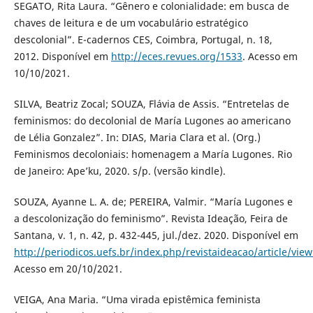
SEGATO, Rita Laura. “Gênero e colonialidade: em busca de
chaves de leitura e de um vocabulário estratégico
descolonial”. E-cadernos CES, Coimbra, Portugal, n. 18,
2012. Disponível em
http://eces.revues.org/1533
. Acesso em
10/10/2021.
SILVA, Beatriz Zocal; SOUZA, Flávia de Assis. “Entretelas de
feminismos: do decolonial de María Lugones ao americano
de Lélia Gonzalez”. In: DIAS, Maria Clara et al. (Org.)
Feminismos decoloniais: homenagem a María Lugones. Rio
de Janeiro: Ape’ku, 2020. s/p. (versão kindle).
SOUZA, Ayanne L. A. de; PEREIRA, Valmir. “María Lugones e
a descolonização do feminismo”. Revista Ideação, Feira de
Santana, v. 1, n. 42, p. 432-445, jul./dez. 2020. Disponível em
http://periodicos.uefs.br/index.php/revistaideacao/article/vie
Acesso em 20/10/2021.
VEIGA, Ana Maria. “Uma virada epistêmica feminista