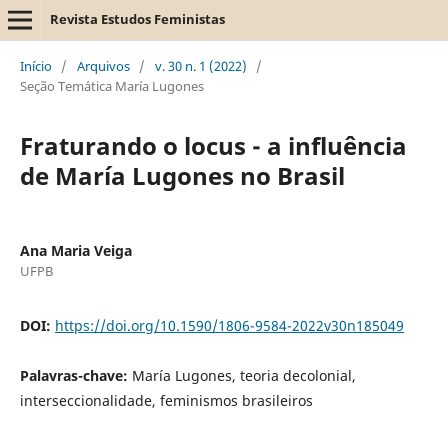
Revista Estudos Feministas
Início
/
Arquivos
/
v. 30 n. 1 (2022)
/
Seção Temática María Lugones
Fraturando o locus - a influência
de María Lugones no Brasil
Ana Maria Veiga
UFPB
DOI:
https://doi.org/10.1590/1806-9584-2022v30n185049
Palavras-chave:
María Lugones, teoria decolonial,
interseccionalidade, feminismos brasileiros