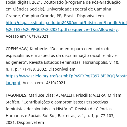
social digital. 2021. Doutorado (Programa de Pós-Graduação
em Ciências Sociais). Universidade Federal de Campina
Grande, Campina Grande, PB, Brasil. Disponível em
http://dspace.sti.ufcg.edu.br:8080/xmlui/bitstream/hand
%20TESE%20PPGCS%202021.pdf?sequence=1&isAllowed=y
.
Acesso em 16/10/2021.
CRENSHAW, Kimberlé. “Documento para o encontro de
especialistas em aspectos da discriminação racial relativos
ao gênero”. Revista Estudos Feministas, Florianópolis, v. 10,
n. 1, p. 171-188, 2002. Disponível em
https://www.scielo.br/j/ref/a/mbTpP4SFXPnJZ397j8fSBQQ/abstr
lang=pt
. Acesso em 14/10/2021.
FAGUNDES, Marluce Dias; ALMALEH, Priscilla; VIEIRA, Miriam
Steffen. “Contribuições e compromissos: Perspectivas
feministas decoloniais e a História”. Revista de Ciências
Humanas e Sociais Sul Sul, Barreiras, v. 1, n. 1, p. 77-103,
2021. Disponível em