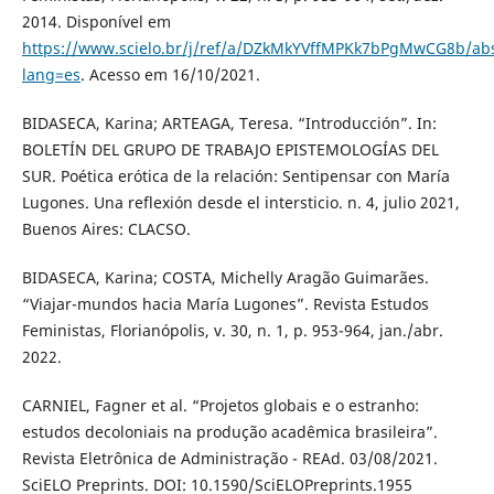
2014. Disponível em
https://www.scielo.br/j/ref/a/DZkMkYVffMPKk7bPgMwCG8b/abs
lang=es
. Acesso em 16/10/2021.
BIDASECA, Karina; ARTEAGA, Teresa. “Introducción”. In:
BOLETÍN DEL GRUPO DE TRABAJO EPISTEMOLOGÍAS DEL
SUR. Poética erótica de la relación: Sentipensar con María
Lugones. Una reflexión desde el intersticio. n. 4, julio 2021,
Buenos Aires: CLACSO.
BIDASECA, Karina; COSTA, Michelly Aragão Guimarães.
“Viajar-mundos hacia María Lugones”. Revista Estudos
Feministas, Florianópolis, v. 30, n. 1, p. 953-964, jan./abr.
2022.
CARNIEL, Fagner et al. “Projetos globais e o estranho:
estudos decoloniais na produção acadêmica brasileira”.
Revista Eletrônica de Administração - REAd. 03/08/2021.
SciELO Preprints. DOI: 10.1590/SciELOPreprints.1955