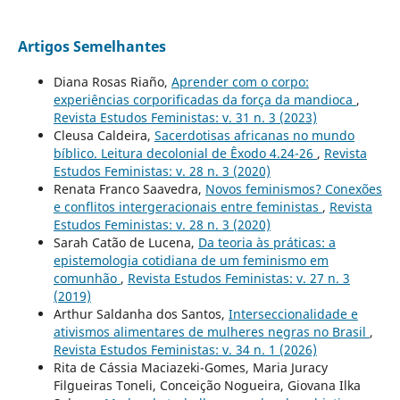
Artigos Semelhantes
Diana Rosas Riaño,
Aprender com o corpo:
experiências corporificadas da força da mandioca
,
Revista Estudos Feministas: v. 31 n. 3 (2023)
Cleusa Caldeira,
Sacerdotisas africanas no mundo
bíblico. Leitura decolonial de Êxodo 4.24-26
,
Revista
Estudos Feministas: v. 28 n. 3 (2020)
Renata Franco Saavedra,
Novos feminismos? Conexões
e conflitos intergeracionais entre feministas
,
Revista
Estudos Feministas: v. 28 n. 3 (2020)
Sarah Catão de Lucena,
Da teoria às práticas: a
epistemologia cotidiana de um feminismo em
comunhão
,
Revista Estudos Feministas: v. 27 n. 3
(2019)
Arthur Saldanha dos Santos,
Interseccionalidade e
ativismos alimentares de mulheres negras no Brasil
,
Revista Estudos Feministas: v. 34 n. 1 (2026)
Rita de Cássia Maciazeki-Gomes, Maria Juracy
Filgueiras Toneli, Conceição Nogueira, Giovana Ilka