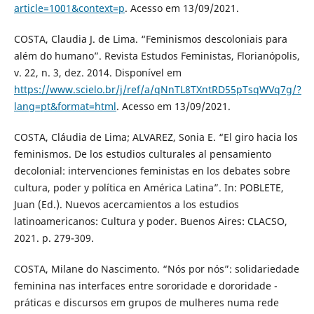
article=1001&context=p
. Acesso em 13/09/2021.
COSTA, Claudia J. de Lima. “Feminismos descoloniais para
além do humano”. Revista Estudos Feministas, Florianópolis,
v. 22, n. 3, dez. 2014. Disponível em
https://www.scielo.br/j/ref/a/qNnTL8TXntRD55pTsqWVq7g/?
lang=pt&format=html
. Acesso em 13/09/2021.
COSTA, Cláudia de Lima; ALVAREZ, Sonia E. “El giro hacia los
feminismos. De los estudios culturales al pensamiento
decolonial: intervenciones feministas en los debates sobre
cultura, poder y política en América Latina”. In: POBLETE,
Juan (Ed.). Nuevos acercamientos a los estudios
latinoamericanos: Cultura y poder. Buenos Aires: CLACSO,
2021. p. 279-309.
COSTA, Milane do Nascimento. “Nós por nós”: solidariedade
feminina nas interfaces entre sororidade e dororidade -
práticas e discursos em grupos de mulheres numa rede