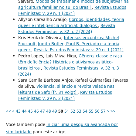
Salvaro,
Modos de trabalhar e modos de subjetivar na
agricultura familiar no sul do Brasil
,
Revista Estudos
Feministas: v. 29 n. 1 (2021)
Allyson Carvalho Araújo,
Corpos, identidades, teoria
queer e inteligência artificial: diálogos
,
Revista
Estudos Feministas: v. 32 n. 2 (2024)
Kris Herik de Oliveira,
Intensos encontros: Michel
Foucault, Judith Butler, Paul B. Preciado e a teoria
queer
,
Revista Estudos Feministas: v. 29 n. 1 (2021)
Pedro Lopes, Laís Miwa Higa,
Gênero, classe e raça
têm deficiência? Histórias e ativismos asiático-
brasileiros
,
Revista Estudos Feministas: v. 32 n. 3
(2024)
Sara Camila Barbosa Anjos, Rafael Guimarães Tavares
da Silva,
Violência, silêncio e revolta velada nas
leituras de Safo (fr. 31 Voigt)
,
Revista Estudos
Feministas: v. 29 n. 3 (2021)
<<
<
43
44
45
46
47
48
49
50
51
52
53
54
55
56
57
>
>>
Você também pode
iniciar uma pesquisa avançada por
similaridade
para este artigo.