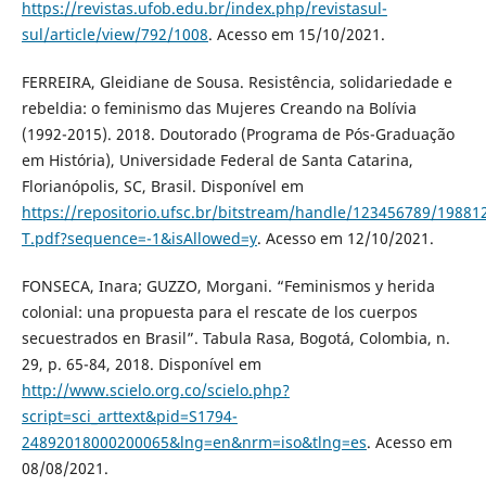
https://revistas.ufob.edu.br/index.php/revistasul-
sul/article/view/792/1008
. Acesso em 15/10/2021.
FERREIRA, Gleidiane de Sousa. Resistência, solidariedade e
rebeldia: o feminismo das Mujeres Creando na Bolívia
(1992-2015). 2018. Doutorado (Programa de Pós-Graduação
em História), Universidade Federal de Santa Catarina,
Florianópolis, SC, Brasil. Disponível em
https://repositorio.ufsc.br/bitstream/handle/123456789/1988
T.pdf?sequence=-1&isAllowed=y
. Acesso em 12/10/2021.
FONSECA, Inara; GUZZO, Morgani. “Feminismos y herida
colonial: una propuesta para el rescate de los cuerpos
secuestrados en Brasil”. Tabula Rasa, Bogotá, Colombia, n.
29, p. 65-84, 2018. Disponível em
http://www.scielo.org.co/scielo.php?
script=sci_arttext&pid=S1794-
24892018000200065&lng=en&nrm=iso&tlng=es
. Acesso em
08/08/2021.