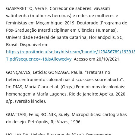
GASPARETTO, Vera F. Corredor de saberes: vavasati
vatinhenha (mulheres heroínas) e redes de mulheres e
feministas em Moçambique. 2019. Doutorado (Programa de
Pós-Graduação Interdisciplinar em Ciências Humanas).
Universidade Federal de Santa Catarina, Florianópolis, SC,
Brasil. Disponível em
https://repositorio.ufsc.br/bitstream/handle/123456789/19391
T.pdf?sequence=-1&isAllowed=y
. Acesso em 20/10/2021.
GONÇALVES, Letícia; GONZAGA, Paula. “Fraturas no
heterocentramento colonial nas discussões sobre aborto”.
In: DIAS, Maria Clara et al. (Orgs.) Feminismos decoloniais:
homenagem a María Lugones. Rio de Janeiro: Ape’ku, 2020.
s/p. (versão kindle).
GUATTARI, Felix; ROLNIK, Suely. Micropolíticas: cartografías
do desejo. Petrópolis, RJ: Vozes, 1996.
HOLLANDA, Heloísa Buarque de (Org.). Pensamento