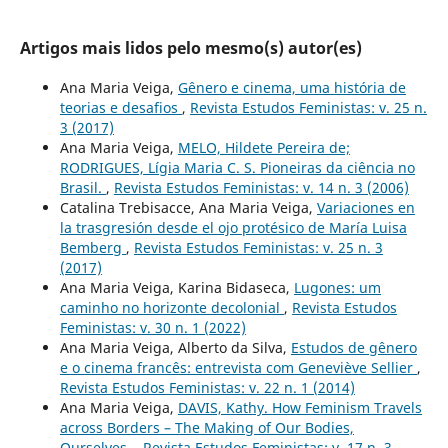
Artigos mais lidos pelo mesmo(s) autor(es)
Ana Maria Veiga,
Gênero e cinema, uma história de
teorias e desafios
,
Revista Estudos Feministas: v. 25 n.
3 (2017)
Ana Maria Veiga,
MELO, Hildete Pereira de;
RODRIGUES, Lígia Maria C. S. Pioneiras da ciência no
Brasil.
,
Revista Estudos Feministas: v. 14 n. 3 (2006)
Catalina Trebisacce, Ana Maria Veiga,
Variaciones en
la trasgresión desde el ojo protésico de María Luisa
Bemberg
,
Revista Estudos Feministas: v. 25 n. 3
(2017)
Ana Maria Veiga, Karina Bidaseca,
Lugones: um
caminho no horizonte decolonial
,
Revista Estudos
Feministas: v. 30 n. 1 (2022)
Ana Maria Veiga, Alberto da Silva,
Estudos de gênero
e o cinema francês: entrevista com Geneviève Sellier
,
Revista Estudos Feministas: v. 22 n. 1 (2014)
Ana Maria Veiga,
DAVIS, Kathy. How Feminism Travels
across Borders – The Making of Our Bodies,
Ourselves.
,
Revista Estudos Feministas: v. 17 n. 3