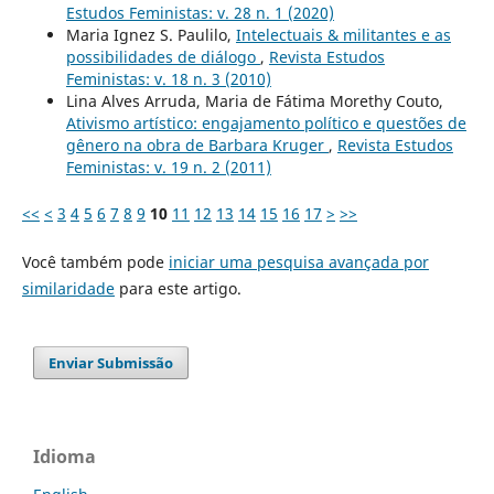
Estudos Feministas: v. 28 n. 1 (2020)
Maria Ignez S. Paulilo,
Intelectuais & militantes e as
possibilidades de diálogo
,
Revista Estudos
Feministas: v. 18 n. 3 (2010)
Lina Alves Arruda, Maria de Fátima Morethy Couto,
Ativismo artístico: engajamento político e questões de
gênero na obra de Barbara Kruger
,
Revista Estudos
Feministas: v. 19 n. 2 (2011)
<<
<
3
4
5
6
7
8
9
10
11
12
13
14
15
16
17
>
>>
Você também pode
iniciar uma pesquisa avançada por
similaridade
para este artigo.
Enviar Submissão
Idioma