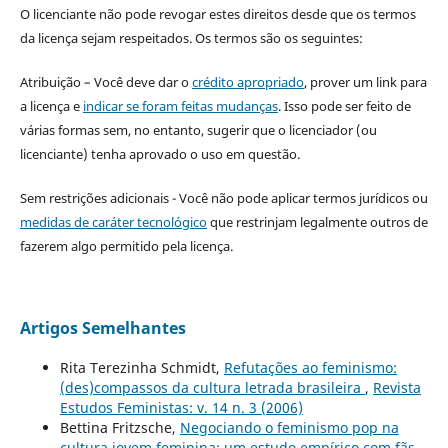
O licenciante não pode revogar estes direitos desde que os termos
da licença sejam respeitados. Os termos são os seguintes:
Atribuição – Você deve dar o
crédito apropriado
, prover um link para
a licença e
indicar se foram feitas mudanças
. Isso pode ser feito de
várias formas sem, no entanto, sugerir que o licenciador (ou
licenciante) tenha aprovado o uso em questão.
Sem restrições adicionais - Você não pode aplicar termos jurídicos ou
medidas de caráter tecnológico
que restrinjam legalmente outros de
fazerem algo permitido pela licença.
Artigos Semelhantes
Rita Terezinha Schmidt,
Refutações ao feminismo:
(des)compassos da cultura letrada brasileira
,
Revista
Estudos Feministas: v. 14 n. 3 (2006)
Bettina Fritzsche,
Negociando o feminismo pop na
cultura jovem feminina: um estudo empírico com fãs