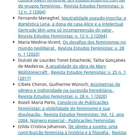
de grupos femininos
,
Revista Estudos Feministas: v.
12 n. 2 (2004)
Fernando Meneghel,
Neutralidade pseudo-inscrita: a
doméstica Lena, a dona de casa Alice e a intelectual
Gertrude têm uma só incompreensão do valor
,
Revista Estudos Feministas: v. 12 n. 2 (2004)
Maria Medina-Vicent,
Os desafios dos feminismos no
mundo neoliberal
,
Revista Estudos Feministas: v. 28
n. 1 (2020)
Dulceli de Lourdes Tonet Estacheski, Talita Gonçalves
de Medeiros,
A atualidade da obra de Mary
Wollstonecraft
,
Revista Estudos Feministas: v. 25 n. 1
(2017)
Cibele Cheron, Guilherme Wünsch,
Assimetrias de
gênero e indignidade na sucessão hereditária
,
Revista Estudos Feministas: v. 28 n. 1 (2020)
Rozeli Maria Porto,
Consórcio de Publicações
Feministas: a visibilidade do feminismo e sua
divulgação
,
Revista Estudos Feministas: Vol. 12, ano
2004, Número especial - Publicações Feministas
Izilda Cristina Johanson,
De objeto a sujeito: uma
contribuição feminista à história e à filosofia
,
Revista