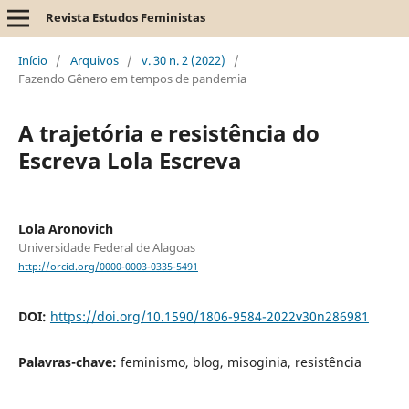
Revista Estudos Feministas
Início
/
Arquivos
/
v. 30 n. 2 (2022)
/
Fazendo Gênero em tempos de pandemia
A trajetória e resistência do
Escreva Lola Escreva
Lola Aronovich
Universidade Federal de Alagoas
http://orcid.org/0000-0003-0335-5491
DOI:
https://doi.org/10.1590/1806-9584-2022v30n286981
Palavras-chave:
feminismo, blog, misoginia, resistência