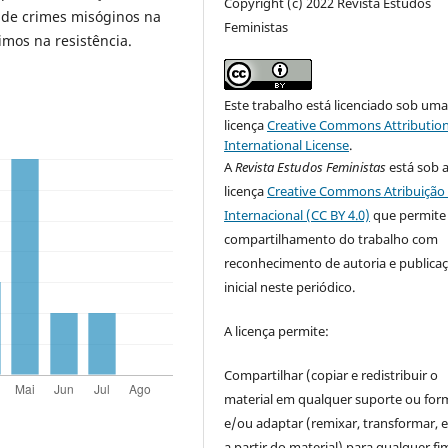
Copyright (c) 2022 Revista Estudos
ão de crimes misóginos na
Feministas
imos na resistência.
Este trabalho está licenciado sob um
licença
Creative Commons Attribution
International License
.
A
Revista Estudos Feministas
está sob 
licença
Creative Commons Atribuição 
Internacional (CC BY 4.0)
que permite
compartilhamento do trabalho com
reconhecimento de autoria e publica
inicial neste periódico.
A licença permite:
Compartilhar (copiar e redistribuir o
material em qualquer suporte ou for
e/ou adaptar (remixar, transformar, e 
a partir do material) para qualquer fi