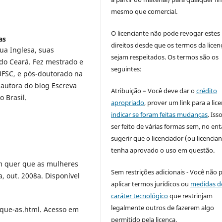
mesmo que comercial.
O licenciante não pode revogar estes
as
direitos desde que os termos da licen
ua Inglesa, suas
sejam respeitados. Os termos são os
 do Ceará. Fez mestrado e
seguintes:
UFSC, e pós-doutorado na
 autora do blog Escreva
Atribuição – Você deve dar o
crédito
 Brasil.
apropriado
, prover um link para a lic
indicar se foram feitas mudanças
. Is
ser feito de várias formas sem, no ent
sugerir que o licenciador (ou licencian
tenha aprovado o uso em questão.
 quer que as mulheres
Sem restrições adicionais - Você não 
a, out. 2008a. Disponível
aplicar termos jurídicos ou
medidas d
caráter tecnológico
que restrinjam
legalmente outros de fazerem algo
ue-as.html. Acesso em
permitido pela licença.