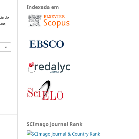
Indexada em
cia do
stas
,
SCImago Journal Rank