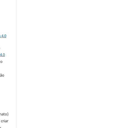
a
 4.0
a
4.0
 o
ção
mato)
criar
m,