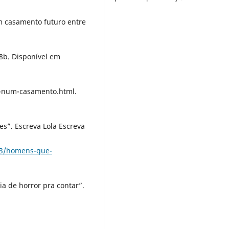
m casamento futuro entre
08b. Disponível em
e-num-casamento.html.
”. Escreva Lola Escreva
/03/homens-que-
a de horror pra contar”.