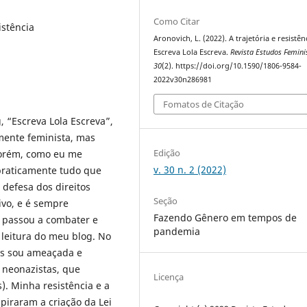
Como Citar
istência
Aronovich, L. (2022). A trajetória e resistên
Escreva Lola Escreva.
Revista Estudos Femini
30
(2). https://doi.org/10.1590/1806-9584-
2022v30n286981
Fomatos de Citação
 “Escreva Lola Escreva”,
mente feminista, mas
Edição
 Porém, como eu me
v. 30 n. 2 (2022)
praticamente tudo que
 defesa dos direitos
Seção
ivo, e é sempre
Fazendo Gênero em tempos de
ue passou a combater e
pandemia
 leitura do meu blog. No
os sou ameaçada e
 neonazistas, que
Licença
). Minha resistência e a
spiraram a criação da Lei