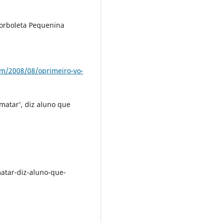
orboleta Pequenina
om/2008/08/oprimeiro-vo-
matar’, diz aluno que
m
atar-diz-aluno-que-