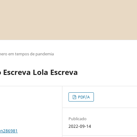
nero em tempos de pandemia
o Escreva Lola Escreva
PDF/A
Publicado
2022-09-14
0n286981