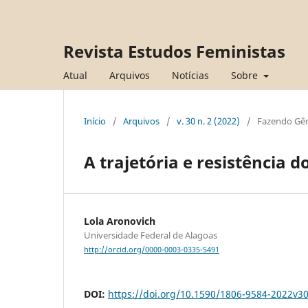
Revista Estudos Feministas
Atual
Arquivos
Notícias
Sobre
Início
/
Arquivos
/
v. 30 n. 2 (2022)
/
Fazendo Gê
A trajetória e resistência d
Lola Aronovich
Universidade Federal de Alagoas
http://orcid.org/0000-0003-0335-5491
DOI:
https://doi.org/10.1590/1806-9584-2022v3