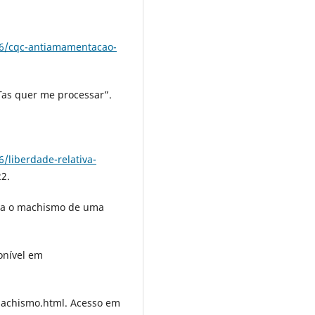
06/cqc-antiamamentacao-
Tas quer me processar”.
/liberdade-relativa-
2.
ra o machismo de uma
ponível em
machismo.html. Acesso em