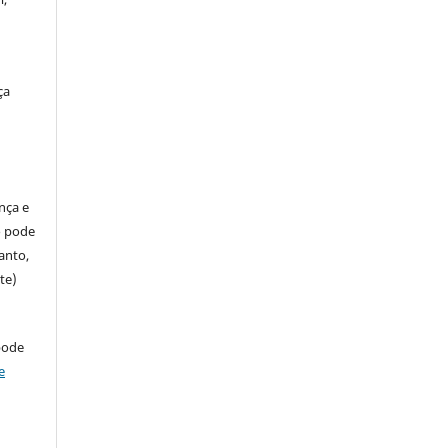
ça
ença e
so pode
anto,
te)
pode
e