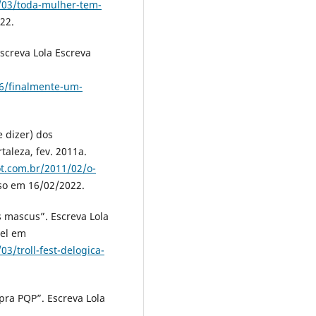
8/03/toda-mulher-tem-
22.
screva Lola Escreva
06/finalmente-um-
 dizer) dos
taleza, fev. 2011a.
ot.com.br/2011/02/o-
so em 16/02/2022.
s mascus”. Escreva Lola
vel em
3/troll-fest-delogica-
ra PQP”. Escreva Lola