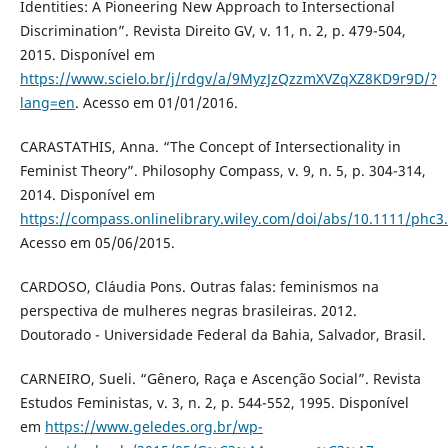
Identities: A Pioneering New Approach to Intersectional
Discrimination”. Revista Direito GV, v. 11, n. 2, p. 479-504,
2015. Disponível em
https://www.scielo.br/j/rdgv/a/9MyzJzQzzmXVZqXZ8KD9r9D/?
lang=en
. Acesso em 01/01/2016.
CARASTATHIS, Anna. “The Concept of Intersectionality in
Feminist Theory”. Philosophy Compass, v. 9, n. 5, p. 304-314,
2014. Disponível em
https://compass.onlinelibrary.wiley.com/doi/abs/10.1111/phc3
Acesso em 05/06/2015.
CARDOSO, Cláudia Pons. Outras falas: feminismos na
perspectiva de mulheres negras brasileiras. 2012.
Doutorado - Universidade Federal da Bahia, Salvador, Brasil.
CARNEIRO, Sueli. “Gênero, Raça e Ascenção Social”. Revista
Estudos Feministas, v. 3, n. 2, p. 544-552, 1995. Disponível
em
https://www.geledes.org.br/wp-