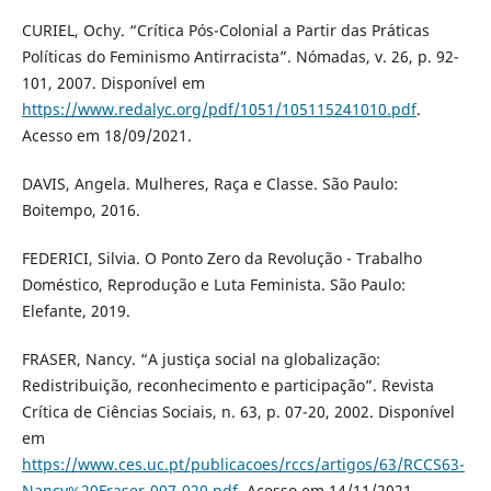
CURIEL, Ochy. “Crítica Pós-Colonial a Partir das Práticas
Políticas do Feminismo Antirracista”. Nómadas, v. 26, p. 92-
101, 2007. Disponível em
https://www.redalyc.org/pdf/1051/105115241010.pdf
.
Acesso em 18/09/2021.
DAVIS, Angela. Mulheres, Raça e Classe. São Paulo:
Boitempo, 2016.
FEDERICI, Silvia. O Ponto Zero da Revolução - Trabalho
Doméstico, Reprodução e Luta Feminista. São Paulo:
Elefante, 2019.
FRASER, Nancy. “A justiça social na globalização:
Redistribuição, reconhecimento e participação”. Revista
Crítica de Ciências Sociais, n. 63, p. 07-20, 2002. Disponível
em
https://www.ces.uc.pt/publicacoes/rccs/artigos/63/RCCS63-
Nancy%20Fraser-007-020.pdf
. Acesso em 14/11/2021.