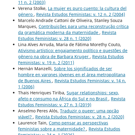
11 n. 2 (2003)
Verena Stolke,
La mujer es puro cuento: la cultura del
género
,
Revista Estudos Feministas: v. 12 n. 2 (2004)
Marcelo Andrade Cattoni de Oliveira, Stanley Souza
Marques,
Contribuições para uma reconstrução crítica
da gramática moderna da maternidade
,
Revista
Estudos Feministas: v. 28 n. 1 (2020)
Lina Alves Arruda, Maria de Fátima Morethy Couto,
Ativismo artístico: engajamento político e questões de
gênero na obra de Barbara Kruger
,
Revista Estudos
Feministas: v. 19 n. 2 (2011)
Hernán Manzelli,
Sobre los significados de ser
hombre en varones jóvenes en el área metropolitana
de Buenos Aires
,
Revista Estudos Feministas: v. 14 n.
1 (2006)
Thais Henriques Tiriba,
Sugar relationships: sexo,
afeto e consumo na África do Sul e no Brasil
,
Revista
Estudos Feministas: v. 27 n. 3 (2019)
Anselmo Peres Alós,
Traduzir o queer: uma opção
viável?
,
Revista Estudos Feministas: v. 28 n. 2 (2020)
Laurence Tain,
Como pensar as perspectivas
feministas sobre a maternidade?
,
Revista Estudos
Feministas: v. 34 n. 1 (2026)