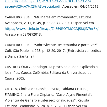
content/uploads/2015/05/G%C3%AAnero-ra%C3%A7a-e-
ascen%C3%A7%C3%A3o-social.pdf
. Acesso em 04/04/2015.
CARNEIRO, Sueli. “Mulheres em movimento”. Estudos
Avançados, v. 17, n. 49, p. 117-133, 2003. Disponível em
https://www.scielo.br/j/ea/a/Zs869RQTMGGDj586JD7nr6k/
.
Acesso em 08/08/2013.
CARNEIRO, Sueli. “Sobrevivente, testemunha e porta-voz”.
Cult, São Paulo, n. 223, p. 12-20, 2017. (Entrevista concedida
à Bianca Santana)
CASTRO-GÓMEZ, Santiago. La poscolonialidad explicada a
los niños. Cauca, Colômbia: Editora da Universidad del
Cauca, 2005.
CATOIA, Cinthia de Cassia; SEVERI, Fabiana Cristina;
FIRMINO, Inara Flora Cirpiano. “Caso ‘Alyne Pimentel’:
Violência de Gênero e Interseccionalidades”. Revista
Estudos Feministas, v. 28, n. 1, 2020. Disponível em