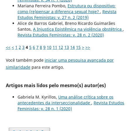
Mariana Ferreira Pombo,
Estrutura ou dispositivo:
como (re)pensar a diferença sexual hoje?
,
Revista
Estudos Feministas: v. 27 n. 2 (2019)
Alice de Barros Gabriel, Breno Ricardo Guimarães
Santos,
A Injustiça Epistêmica na violência obstétrica
,
Revista Estudos Feministas: v. 28 n. 2 (2020)
<<
<
1
2
3
4
5
6
7
8
9
10
11
12
13
14
15
>
>>
Você também pode
iniciar uma pesquisa avançada por
similaridade
para este artigo.
Artigos mais lidos pelo mesmo(s) autor(es)
Gabriela M. Kyrillos,
Uma análise crítica sobre os
antecedentes da interseccionalidade
,
Revista Estudos
Feministas: v. 28 n. 1 (2020)