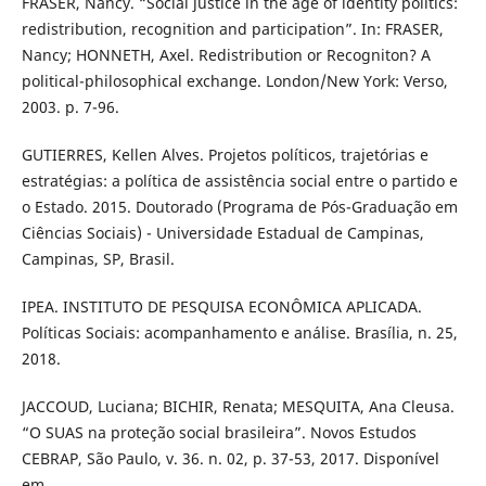
FRASER, Nancy. “Social justice in the age of identity politics:
redistribution, recognition and participation”. In: FRASER,
Nancy; HONNETH, Axel. Redistribution or Recogniton? A
political-philosophical exchange. London/New York: Verso,
2003. p. 7-96.
GUTIERRES, Kellen Alves. Projetos políticos, trajetórias e
estratégias: a política de assistência social entre o partido e
o Estado. 2015. Doutorado (Programa de Pós-Graduação em
Ciências Sociais) - Universidade Estadual de Campinas,
Campinas, SP, Brasil.
IPEA. INSTITUTO DE PESQUISA ECONÔMICA APLICADA.
Políticas Sociais: acompanhamento e análise. Brasília, n. 25,
2018.
JACCOUD, Luciana; BICHIR, Renata; MESQUITA, Ana Cleusa.
“O SUAS na proteção social brasileira”. Novos Estudos
CEBRAP, São Paulo, v. 36. n. 02, p. 37-53, 2017. Disponível
em