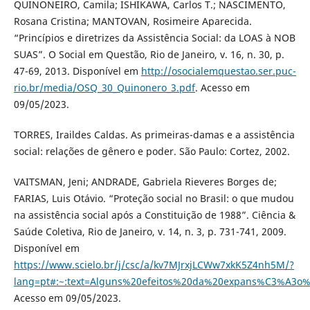
QUINONEIRO, Camila; ISHIKAWA, Carlos T.; NASCIMENTO,
Rosana Cristina; MANTOVAN, Rosimeire Aparecida.
“Princípios e diretrizes da Assistência Social: da LOAS à NOB
SUAS”. O Social em Questão, Rio de Janeiro, v. 16, n. 30, p.
47-69, 2013. Disponível em
http://osocialemquestao.ser.puc-
rio.br/media/OSQ_30_Quinonero_3.pdf
. Acesso em
09/05/2023.
TORRES, Iraildes Caldas. As primeiras-damas e a assistência
social: relações de gênero e poder. São Paulo: Cortez, 2002.
VAITSMAN, Jeni; ANDRADE, Gabriela Rieveres Borges de;
FARIAS, Luis Otávio. “Proteção social no Brasil: o que mudou
na assistência social após a Constituição de 1988”. Ciência &
Saúde Coletiva, Rio de Janeiro, v. 14, n. 3, p. 731-741, 2009.
Disponível em
https://www.scielo.br/j/csc/a/kv7MJrxjLCWw7xkK5Z4nh5M/?
lang=pt#:~:text=Alguns%20efeitos%20da%20expans%C3%A3o
Acesso em 09/05/2023.