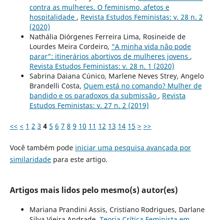
contra as mulheres. O feminismo, afetos e
hospitalidade
,
Revista Estudos Feministas: v. 28 n. 2
(2020)
Nathália Diórgenes Ferreira Lima, Rosineide de
Lourdes Meira Cordeiro,
“A minha vida não pode
parar”: itinerários abortivos de mulheres jovens
,
Revista Estudos Feministas: v. 28 n. 1 (2020)
Sabrina Daiana Cúnico, Marlene Neves Strey, Angelo
Brandelli Costa,
Quem está no comando? Mulher de
bandido e os paradoxos da submissão
,
Revista
Estudos Feministas: v. 27 n. 2 (2019)
<<
<
1
2
3
4
5
6
7
8
9
10
11
12
13
14
15
>
>>
Você também pode
iniciar uma pesquisa avançada por
similaridade
para este artigo.
Artigos mais lidos pelo mesmo(s) autor(es)
Mariana Prandini Assis, Cristiano Rodrigues, Darlane
Silva Vieira Andrade,
Teoria Crítica Feminista em