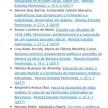
sexualidad en el zoom social. Sobre XXY
,
Revista
Estudos Feministas: v. 19 n. 2 (2011)
Denise Dias Barros, Esmeralda Celeste Mariano,
Experiências que tangenciam o (in)visível e a
mobilidade: etnografias em diálogo
,
Revista Estudos
Feministas: v. 27 n. 3 (2019)
Soraia Carolina de Mello,
Claudia nas décadas de
1970-1980. Feminismo, antifeminismo e a superação
de um suposto passado radical
,
Revista Estudos
Feministas: v. 27 n. 2 (2019)
Lina Alves Arruda, Maria de Fátima Morethy Couto,
Ativismo artístico: engajamento político e questões de
gênero na obra de Barbara Kruger
,
Revista Estudos
Feministas: v. 19 n. 2 (2011)
Heloisa Buarque de Almeida,
Educação do corpo: o
seriado Mulher e a promoção de mensagens médico-
educativas
,
Revista Estudos Feministas: v. 25 n. 1
(2017)
Alejandra Araiza Díaz,
Hacia la búsqueda de vidas
vivibles. El caso de las Feministes Indignades en
Barcelona
,
Revista Estudos Feministas: v. 25 n. 1
(2017)
Mariela Peller, Alejandra Oberti,
Escrever a violência