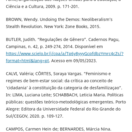
Ciência e a Cultura, 2009. p. 171-201.
BROWN, Wendy. Undoing the Demos: Neoliberalism’s
Stealth Revolution. New York: Zone Books, 2015.
BUTLER, Judith. “Regulações de Gênero”. Cadernos Pagu,
Campinas, n. 42, p. 249-274, 2014. Disponível em
https://www.scielo.br/j/cpa/a/Tp6y8yyyGcpfdbzYmrc4cZs/?
format=html&lang=pt
. Acesso em 09/05/2023.
CALVI, Valéria; CÔRTES, Soraya Vargas. “Feminismo e
regimes de bem-estar social: da crítica ao conceito de
‘cidadania’ à constituição da categoria de desfamilizaçao”.
In: LIMA, Luciana Leite; SCHABBACH, Leticia Maria. Políticas
públicas: questões teórico-metodológicas emergentes. Porto
Alegre: Editora da Universidade Federal do Rio Grande do
Sul/CEGOV, 2020. p. 109-127.
CAMPOS, Carmen Hein de; BERNARDES, Márcia Nina.