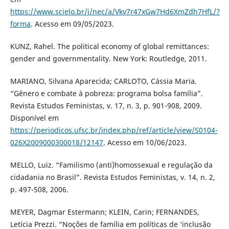
https://www.scielo.br/j/nec/a/Vkv7r47xGw7Hd6XmZdh7HfL/?
forma
. Acesso em 09/05/2023.
KUNZ, Rahel. The political economy of global remittances:
gender and governmentality. New York: Routledge, 2011.
MARIANO, Silvana Aparecida; CARLOTO, Cássia Maria.
“Gênero e combate à pobreza: programa bolsa família”.
Revista Estudos Feministas, v. 17, n. 3, p. 901-908, 2009.
Disponível em
https://periodicos.ufsc.br/index.php/ref/article/view/S0104-
026X2009000300018/12147
. Acesso em 10/06/2023.
MELLO, Luiz. “Familismo (anti)homossexual e regulação da
cidadania no Brasil”. Revista Estudos Feministas, v. 14, n. 2,
p. 497-508, 2006.
MEYER, Dagmar Estermann; KLEIN, Carin; FERNANDES,
Letícia Prezzi. “Noções de família em políticas de ‘inclusão