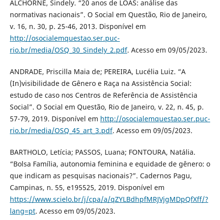
ALCHORNE, Sindely. “20 anos de LOAS: análise das
normativas nacionais”. O Social em Questão, Rio de Janeiro,
v. 16, n. 30, p. 25-46, 2013. Disponível em
http://osocialemquestao.ser.puc-
rio.br/media/OSQ_30_Sindely_2.pdf
. Acesso em 09/05/2023.
ANDRADE, Priscilla Maia de; PEREIRA, Lucélia Luiz. “A
(In)visibilidade de Gênero e Raça na Assistência Social:
estudo de caso nos Centros de Referência de Assistência
Social”. O Social em Questão, Rio de Janeiro, v. 22, n. 45, p.
57-79, 2019. Disponível em
http://osocialemquestao.ser.puc-
rio.br/media/OSQ_45_art_3.pdf
. Acesso em 09/05/2023.
BARTHOLO, Letícia; PASSOS, Luana; FONTOURA, Natália.
“Bolsa Família, autonomia feminina e equidade de gênero: o
que indicam as pesquisas nacionais?”. Cadernos Pagu,
Campinas, n. 55, e195525, 2019. Disponível em
https://www.scielo.br/j/cpa/a/qZYLBdhpfMRJVjgMDpQfXff/?
lang=pt
. Acesso em 09/05/2023.