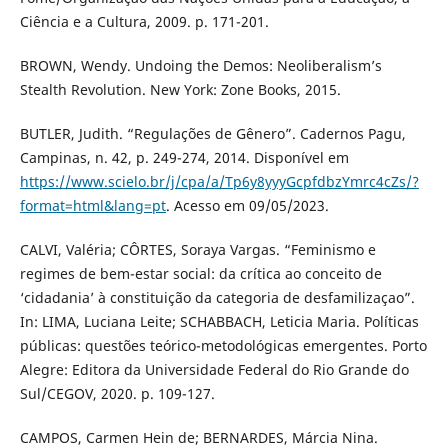
Ciência e a Cultura, 2009. p. 171-201.
BROWN, Wendy. Undoing the Demos: Neoliberalism’s
Stealth Revolution. New York: Zone Books, 2015.
BUTLER, Judith. “Regulações de Gênero”. Cadernos Pagu,
Campinas, n. 42, p. 249-274, 2014. Disponível em
https://www.scielo.br/j/cpa/a/Tp6y8yyyGcpfdbzYmrc4cZs/?
format=html&lang=pt
. Acesso em 09/05/2023.
CALVI, Valéria; CÔRTES, Soraya Vargas. “Feminismo e
regimes de bem-estar social: da crítica ao conceito de
‘cidadania’ à constituição da categoria de desfamilizaçao”.
In: LIMA, Luciana Leite; SCHABBACH, Leticia Maria. Políticas
públicas: questões teórico-metodológicas emergentes. Porto
Alegre: Editora da Universidade Federal do Rio Grande do
Sul/CEGOV, 2020. p. 109-127.
CAMPOS, Carmen Hein de; BERNARDES, Márcia Nina.