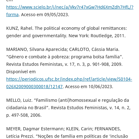
https://www.scielo.br/j/nec/a/Vkv7r47xGw7Hd6XmZdh7HfL/?
forma
. Acesso em 09/05/2023.
KUNZ, Rahel. The political economy of global remittances:
gender and governmentality. New York: Routledge, 2011.
MARIANO, Silvana Aparecida; CARLOTO, Cássia Maria.
“Gênero e combate à pobreza: programa bolsa família”.
Revista Estudos Feministas, v. 17, n. 3, p. 901-908, 2009.
Disponível em
https://periodicos.ufsc.br/index.php/ref/article/view/S0104-
026X2009000300018/12147
. Acesso em 10/06/2023.
MELLO, Luiz. “Familismo (anti)homossexual e regulação da
cidadania no Brasil”. Revista Estudos Feministas, v. 14, n. 2,
p. 497-508, 2006.
MEYER, Dagmar Estermann; KLEIN, Carin; FERNANDES,
Letícia Prezzi. “Noções de família em políticas de ‘inclusão