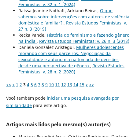
Feministas: v. 32 n. 1 (2024)
Raíssa Jeanine Nothaft, Adriano Beiras,
O que
sabemos sobre intervenções com autores de violência
doméstica e familiar?
,
Revista Estudos Feministas: v.
27 n. 3 (2019)
Recka Pande,
História do feminismo e fazendo gênero
na Índia
,
Revista Estudos Feministas: v. 26 n. 3 (2018)
Daniela González Aristegui,
Mulheres adolescentes
morando com seus parceiros. Negociação da
sexualidade e autonomia na tomada de decisões
desde uma perspectiva de gênero
,
Revista Estudos
Feministas: v. 28 n. 2 (2020)
<<
<
1
2
3
4
5
6
7
8
9
10
11
12
13
14
15
>
>>
Você também pode
iniciar uma pesquisa avançada por
similaridade
para este artigo.
Artigos mais lidos pelo mesmo(s) autor(es)
Mariana Prandini Assis, Cristiano Rodrigues, Darlane