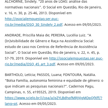
ALCHORNE, Sindely. “20 anos de LOAS: análise das
normativas nacionais”. O Social em Questão, Rio de Janeiro,
v. 16, n. 30, p. 25-46, 2013. Disponível em
http://osocialemquestao.ser.puc-
rio.br/media/OSQ_30_Sindely_2.pdf
. Acesso em 09/05/2023.
ANDRADE, Priscilla Maia de; PEREIRA, Lucélia Luiz. “A
(In)visibilidade de Gênero e Raça na Assistência Social:
estudo de caso nos Centros de Referência de Assistência
Social”. O Social em Questão, Rio de Janeiro, v. 22, n. 45, p.
57-79, 2019. Disponível em
http://osocialemquestao.ser.puc-
rio.br/media/OSQ_45_art_3.pdf
. Acesso em 09/05/2023.
BARTHOLO, Letícia; PASSOS, Luana; FONTOURA, Natália.
“Bolsa Família, autonomia feminina e equidade de gênero: o
que indicam as pesquisas nacionais?”. Cadernos Pagu,
Campinas, n. 55, e195525, 2019. Disponível em
https://www.scielo.br/j/cpa/a/qZYLBdhpfMRJVjgMDpQfXff/?
lang=pt
. Acesso em 09/05/2023.