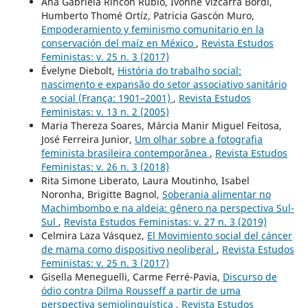
Ana Gabriela Rincón Rubio, Ivonne Vizcarra Bordi,
Humberto Thomé Ortíz, Patricia Gascón Muro,
Empoderamiento y feminismo comunitario en la
conservación del maíz en México
,
Revista Estudos
Feministas: v. 25 n. 3 (2017)
Évelyne Diebolt,
História do trabalho social:
nascimento e expansão do setor associativo sanitário
e social (França: 1901–2001)
,
Revista Estudos
Feministas: v. 13 n. 2 (2005)
Maria Thereza Soares, Márcia Manir Miguel Feitosa,
José Ferreira Junior,
Um olhar sobre a fotografia
feminista brasileira contemporânea
,
Revista Estudos
Feministas: v. 26 n. 3 (2018)
Rita Simone Liberato, Laura Moutinho, Isabel
Noronha, Brigitte Bagnol,
Soberania alimentar no
Machimbombo e na aldeia: gênero na perspectiva Sul-
Sul
,
Revista Estudos Feministas: v. 27 n. 3 (2019)
Celmira Laza Vásquez,
El Movimiento social del cáncer
de mama como dispositivo neoliberal
,
Revista Estudos
Feministas: v. 25 n. 3 (2017)
Gisella Meneguelli, Carme Ferré-Pavia,
Discurso de
ódio contra Dilma Rousseff a partir de uma
perspectiva semiolinguística
,
Revista Estudos