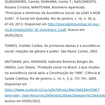
QUINONEIRO, Camila; ISHIKAWA, Carlos T.; NASCIMENTO,
Rosana Cristina; MANTOVAN, Rosimeire Aparecida.
“Princípios e diretrizes da Assistência Social: da LOAS à NOB
SUAS”. O Social em Questão, Rio de Janeiro, v. 16, n. 30, p.
47-69, 2013. Disponível em
http://osocialemquestao.ser.puc-
rio.br/media/OSQ_30_Quinonero_3.pdf
. Acesso em
09/05/2023.
TORRES, Iraildes Caldas. As primeiras-damas e a assistência
social: relações de gênero e poder. São Paulo: Cortez, 2002.
VAITSMAN, Jeni; ANDRADE, Gabriela Rieveres Borges de;
FARIAS, Luis Otávio. “Proteção social no Brasil: o que mudou
na assistência social após a Constituição de 1988”. Ciência &
Saúde Coletiva, Rio de Janeiro, v. 14, n. 3, p. 731-741, 2009.
Disponível em
https://www.scielo.br/j/csc/a/kv7MJrxjLCWw7xkK5Z4nh5M/?
lang=pt#:~:text=Alguns%20efeitos%20da%20expans%C3%A3o
Acesso em 09/05/2023.