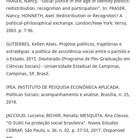
FRASER, Nancy. “Social justice in the age of identity politics:
redistribution, recognition and participation”. In: FRASER,
Nancy; HONNETH, Axel. Redistribution or Recogniton? A
political-philosophical exchange. London/New York: Verso,
2003. p. 7-96.
GUTIERRES, Kellen Alves. Projetos políticos, trajetórias e
estratégias: a política de assistência social entre o partido e
o Estado. 2015. Doutorado (Programa de Pós-Graduação em
Ciências Sociais) - Universidade Estadual de Campinas,
Campinas, SP, Brasil.
IPEA. INSTITUTO DE PESQUISA ECONÔMICA APLICADA.
Políticas Sociais: acompanhamento e análise. Brasília, n. 25,
2018.
JACCOUD, Luciana; BICHIR, Renata; MESQUITA, Ana Cleusa.
“O SUAS na proteção social brasileira”. Novos Estudos
CEBRAP, São Paulo, v. 36. n. 02, p. 37-53, 2017. Disponível
em