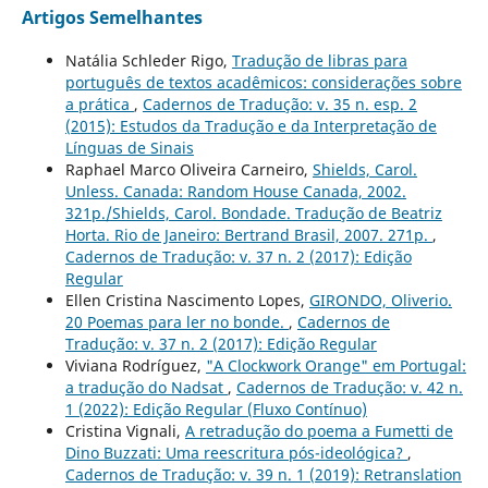
Artigos Semelhantes
Natália Schleder Rigo,
Tradução de libras para
português de textos acadêmicos: considerações sobre
a prática
,
Cadernos de Tradução: v. 35 n. esp. 2
(2015): Estudos da Tradução e da Interpretação de
Línguas de Sinais
Raphael Marco Oliveira Carneiro,
Shields, Carol.
Unless. Canada: Random House Canada, 2002.
321p./Shields, Carol. Bondade. Tradução de Beatriz
Horta. Rio de Janeiro: Bertrand Brasil, 2007. 271p.
,
Cadernos de Tradução: v. 37 n. 2 (2017): Edição
Regular
Ellen Cristina Nascimento Lopes,
GIRONDO, Oliverio.
20 Poemas para ler no bonde.
,
Cadernos de
Tradução: v. 37 n. 2 (2017): Edição Regular
Viviana Rodríguez,
"A Clockwork Orange" em Portugal:
a tradução do Nadsat
,
Cadernos de Tradução: v. 42 n.
1 (2022): Edição Regular (Fluxo Contínuo)
Cristina Vignali,
A retradução do poema a Fumetti de
Dino Buzzati: Uma reescritura pós-ideológica?
,
Cadernos de Tradução: v. 39 n. 1 (2019): Retranslation