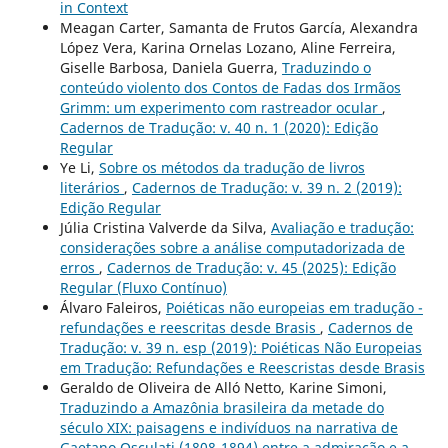
in Context
Meagan Carter, Samanta de Frutos García, Alexandra
López Vera, Karina Ornelas Lozano, Aline Ferreira,
Giselle Barbosa, Daniela Guerra,
Traduzindo o
conteúdo violento dos Contos de Fadas dos Irmãos
Grimm: um experimento com rastreador ocular
,
Cadernos de Tradução: v. 40 n. 1 (2020): Edição
Regular
Ye Li,
Sobre os métodos da tradução de livros
literários
,
Cadernos de Tradução: v. 39 n. 2 (2019):
Edição Regular
Júlia Cristina Valverde da Silva,
Avaliação e tradução:
considerações sobre a análise computadorizada de
erros
,
Cadernos de Tradução: v. 45 (2025): Edição
Regular (Fluxo Contínuo)
Álvaro Faleiros,
Poiéticas não europeias em tradução -
refundações e reescritas desde Brasis
,
Cadernos de
Tradução: v. 39 n. esp (2019): Poiéticas Não Europeias
em Tradução: Refundações e Reescristas desde Brasis
Geraldo de Oliveira de Alló Netto, Karine Simoni,
Traduzindo a Amazônia brasileira da metade do
século XIX: paisagens e indivíduos na narrativa de
Gaetano Osculati (1808-1894) entre a admiração e a