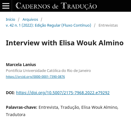
Início
/
Arquivos
/
v. 42 n. 1 (2022): Edição Regular (Fluxo Contínuo)
/
Entrevistas
Interview with Elisa Wouk Almino
Marcela Lanius
Pontifícia Universidade Católica do Rio de Janeiro
https://orcid.org/0000-0001-7390-0876
DOI:
https://doi.org/10.5007/2175-7968.2022.e79292
Palavras-chave:
Entrevista, Tradução, Elisa Wouk Almino,
Tradutora