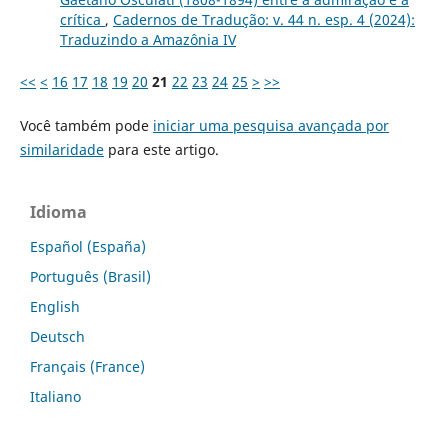
crítica
,
Cadernos de Tradução: v. 44 n. esp. 4 (2024):
Traduzindo a Amazônia IV
<<
<
16
17
18
19
20
21
22
23
24
25
>
>>
Você também pode
iniciar uma pesquisa avançada por
similaridade
para este artigo.
Idioma
Español (España)
Português (Brasil)
English
Deutsch
Français (France)
Italiano