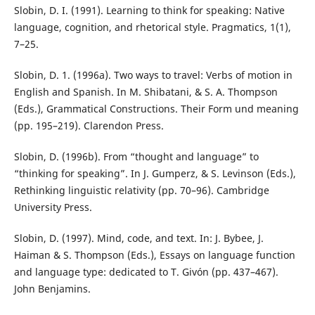
Slobin, D. I. (1991). Learning to think for speaking: Native
language, cognition, and rhetorical style. Pragmatics, 1(1),
7–25.
Slobin, D. 1. (1996a). Two ways to travel: Verbs of motion in
English and Spanish. In M. Shibatani, & S. A. Thompson
(Eds.), Grammatical Constructions. Their Form und meaning
(pp. 195–219). Clarendon Press.
Slobin, D. (1996b). From “thought and language” to
“thinking for speaking”. In J. Gumperz, & S. Levinson (Eds.),
Rethinking linguistic relativity (pp. 70–96). Cambridge
University Press.
Slobin, D. (1997). Mind, code, and text. In: J. Bybee, J.
Haiman & S. Thompson (Eds.), Essays on language function
and language type: dedicated to T. Givón (pp. 437–467).
John Benjamins.