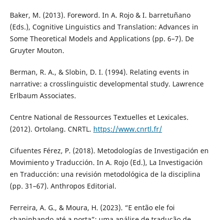
Baker, M. (2013). Foreword. In A. Rojo & I. barretuñano
(Eds.), Cognitive Linguistics and Translation: Advances in
Some Theoretical Models and Applications (pp. 6–7). De
Gruyter Mouton.
Berman, R. A., & Slobin, D. I. (1994). Relating events in
narrative: a crosslinguistic developmental study. Lawrence
Erlbaum Associates.
Centre National de Ressources Textuelles et Lexicales.
(2012). Ortolang. CNRTL.
https://www.cnrtl.fr/
Cifuentes Férez, P. (2018). Metodologías de Investigación en
Movimiento y Traducción. In A. Rojo (Ed.), La Investigación
en Traducción: una revisión metodológica de la disciplina
(pp. 31–67). Anthropos Editorial.
Ferreira, A. G., & Moura, H. (2023). “E então ele foi
chapinhando até a porta”: uma análise de tradução de