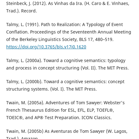
Steinbeck, J. (2012). As Vinhas da Ira. (H. Caro & E. Vinhaes,
Trad.). Record.
Talmy, L. (1991). Path to Realization: A Typology of Event
Conflation. Proceedings of the Seventeenth Annual Meeting
of the Berkeley Linguistics Society, BLS 17, 480–519.
https://doi.org/10.3765/bls.v17i0.1620
Talmy, L. (2000a). Toward a cognitive semantics: typology
and process in concept structuring (Vol. II). The MIT Press.
Talmy, L. (2000b). Toward a cognitive semantics: concept
structuring systems. (Vol. I). The MIT Press.
Twain, M. (2005a). Adventures of Tom Sawyer: Webster's
French Thesaurus Edition for ESL, EFL, ELP, TOEFL®,
TOEIC®, and AP® Test Preparation. ICON Classics.
Twain, M. (2005b) As Aventuras de Tom Sawyer (W. Lagos,
Trad.). Amazon.