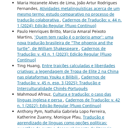
Maria Hozanete Alves de Lima, João Artur Rodrigues
Fernandes,
Atividades metalinguísticas acerca de um
mesmo termo: estudo comparativo no processo de
tradução colaborativa
,
Cadernos de Tradução: v. 44 n.
1 (2024): Edição Regular (Fluxo Contínuo)
Paulo Henriques Britto, Marcia Amaral Peixoto
Martins,
'Quem tem razão é o próprio amor': uma
nova tradução brasileira de "The phoenix and the
turtle", de William Shakespeare
,
Cadernos de
Tradução: v. 43 n. 1 (2023): Edição Regular (Fluxo
Contínuo)
Ting Huang,
Entre traições calculadas e liberdades
criativas: a legendagem de Tropa de Elite 2 na China
nas plataformas Youku e Bilibili
,
Cadernos de
Tradução: v. 45 n. esp. 3 (2025): Tradução e
Interculturalidade Chinês-Português
Mahmoud Afrouz,
Cultura e tradução: o caso das
línguas inglesa e persa
,
Cadernos de Tradução: v. 42
n. 1 (2022): Edição Regular (Fluxo Contínuo)
Anthony Pym, Nathalia Gabriela Lopo Ferreira,
Katherine Zuanny, Monique Pfau,
Tradução e
aprendizado de línguas como opções políticas: