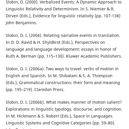
Slobin, D. (2000). Verbalized Events: A Dynamic Approach to
Linguistic Relativity and Determinism. In S. Niemier & R.
Dirven (Eds.), Evidence for linguistic relativity (pp. 107-138)
John Benjamins.
Slobin, D. I. (2004). Relating narrative events in translation.
In D. D. Ravid & H. Shyldkrot (Eds.), Perspectives on
language and language development: essays in honor of
Ruth A. Berman (pp. 115–130). Kluwer Academic Publishers.
Slobin, D. I. (2006a). Two ways to travel: verbs of motion in
English and Spanish. In M. Shibatani & S. A. Thompson
(Eds.), Grammatical constructions: their form and meaning
(pp. 195–219). Claredon Press.
Slobin, D. I. (2006b). What makes manner of motion salient?
Explorations in linguistic typology, discourse, and cognition.
In M. Hickmann & S. Robert (Eds.), Space in Languages.
Linguistic Systems and Cognitive Categories (pp. 59–80).