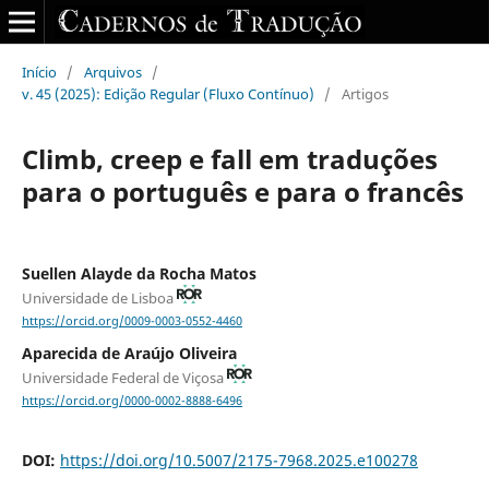
Início
/
Arquivos
/
v. 45 (2025): Edição Regular (Fluxo Contínuo)
/
Artigos
Climb, creep e fall em traduções
para o português e para o francês
Suellen Alayde da Rocha Matos
Universidade de Lisboa
https://orcid.org/0009-0003-0552-4460
Aparecida de Araújo Oliveira
Universidade Federal de Viçosa
https://orcid.org/0000-0002-8888-6496
DOI:
https://doi.org/10.5007/2175-7968.2025.e100278