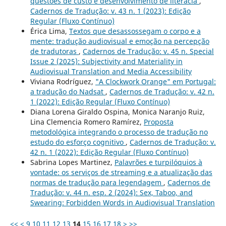
questões de custo e desenvolvimento de literacia
,
Cadernos de Tradução: v. 43 n. 1 (2023): Edição
Regular (Fluxo Contínuo)
Érica Lima,
Textos que desassossegam o corpo e a
mente: tradução audiovisual e emoção na percepção
de tradutoras
,
Cadernos de Tradução: v. 45 n. Special
Issue 2 (2025): Subjectivity and Materiality in
Audiovisual Translation and Media Accessibility
Viviana Rodríguez,
"A Clockwork Orange" em Portugal:
a tradução do Nadsat
,
Cadernos de Tradução: v. 42 n.
1 (2022): Edição Regular (Fluxo Contínuo)
Diana Lorena Giraldo Ospina, Monica Naranjo Ruiz,
Lina Clemencia Romero Ramírez,
Proposta
metodológica integrando o processo de tradução no
estudo do esforço cognitivo
,
Cadernos de Tradução: v.
42 n. 1 (2022): Edição Regular (Fluxo Contínuo)
Sabrina Lopes Martinez,
Palavrões e turpilóquios à
vontade: os serviços de streaming e a atualização das
normas de tradução para legendagem
,
Cadernos de
Tradução: v. 44 n. esp. 2 (2024): Sex, Taboo, and
Swearing: Forbidden Words in Audiovisual Translation
<<
<
9
10
11
12
13
14
15
16
17
18
>
>>