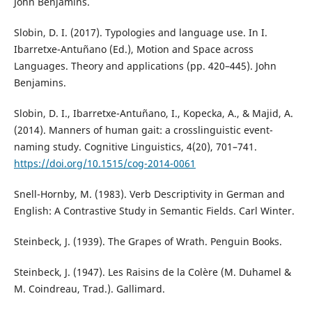
John Benjamins.
Slobin, D. I. (2017). Typologies and language use. In I.
Ibarretxe-Antuñano (Ed.), Motion and Space across
Languages. Theory and applications (pp. 420–445). John
Benjamins.
Slobin, D. I., Ibarretxe-Antuñano, I., Kopecka, A., & Majid, A.
(2014). Manners of human gait: a crosslinguistic event-
naming study. Cognitive Linguistics, 4(20), 701–741.
https://doi.org/10.1515/cog-2014-0061
Snell-Hornby, M. (1983). Verb Descriptivity in German and
English: A Contrastive Study in Semantic Fields. Carl Winter.
Steinbeck, J. (1939). The Grapes of Wrath. Penguin Books.
Steinbeck, J. (1947). Les Raisins de la Colère (M. Duhamel &
M. Coindreau, Trad.). Gallimard.