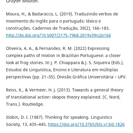
Gruyter Mouton.
Moura, H., & Badaracco, L. (2019). Traduzindo verbos de
movimento do inglês para o português: léxico e
construções. Cadernos de Tradução, 39(2), 166–183.
http://dx.doi.org/10.5007/2175-7968.2019v39n2p166
Oliveira, A. A., & Fernandes, R. M. (2022) Expressing
complex paths of motion in Brazilian Portuguese: a closer
look at frog stories. In J. P. Chiappara & J. S. Siqueira (Eds.),
Estudos de Linguística, Ensino e Literatura em múltiplas
perspectivas (pp. 21–35). Divisão Gráfica Universitária – UFV.
Reiss, K., & Vermeer, H. J. (2013). Towards a general theory
of translational action: skopos theory explained. (C. Nord,
Trans.). Routledge.
Slobin, D. I. (1987). Thinking for speaking. Linguistics
Society, 13, 435–445.
https://doi.org/10.3765/bls.v13i0.1826