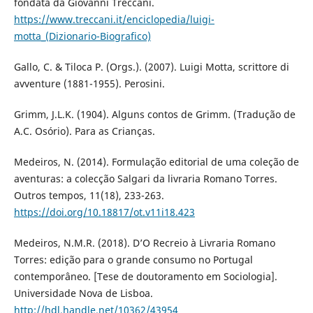
fondata da Giovanni Treccani.
https://www.treccani.it/enciclopedia/luigi-
motta_(Dizionario-Biografico)
Gallo, C. & Tiloca P. (Orgs.). (2007). Luigi Motta, scrittore di
avventure (1881-1955). Perosini.
Grimm, J.L.K. (1904). Alguns contos de Grimm. (Tradução de
A.C. Osório). Para as Crianças.
Medeiros, N. (2014). Formulação editorial de uma coleção de
aventuras: a colecção Salgari da livraria Romano Torres.
Outros tempos, 11(18), 233-263.
https://doi.org/10.18817/ot.v11i18.423
Medeiros, N.M.R. (2018). D’O Recreio à Livraria Romano
Torres: edição para o grande consumo no Portugal
contemporâneo. [Tese de doutoramento em Sociologia].
Universidade Nova de Lisboa.
http://hdl.handle.net/10362/43954