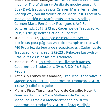
ingenio (The Witlings) y Un día de mucho apuro (A
Busy Day), traducidas por Carmen María Fernández
Rodríguez y con introducción de María Jesús Lorenzo-
Modia (edición de María Jesús Lorenzo-Modia y
Carmen María Fernández Rodríguez). ArCiBel
Editores: s.l., 2017. 293 p.
,
Cadernos de Tradução: v.
39 n. 1 (2019): Retranslation in Context
Yuqi Sun, Zi Ye,
Tradução de metáforas verbo-
pictóricas para páginas web do smartphone Huawei
P40 Pro à luz da teoria de necessidades
,
Cadernos de
Tradução: v. 43 n. esp. 3 (2023): Relações Luso-Afro-
Brasileiras e Chinesas em Tradução
Monique Pfau,
Entrevista com Elizabeth Ramos
,
Cadernos de Tradução: v. 39 n. 3 (2019): Edição
Regular
Katia Aily Franco de Camargo,
Tradução Etnogr´´afica: a
Viagem e sua Escrita
,
Cadernos de Tradução: v. 41 n.
1 (2021): Edição Regular
Maiane Pires Tigre, José Pedro de Carvalho Neto,
A
Questão do “Insílio” em Mulheres de Cinza: o
Monolinguismo e a Monoidentidade do Outro
,
Cadernos de Tradução: v. 41 n. 1 (2021): Edição