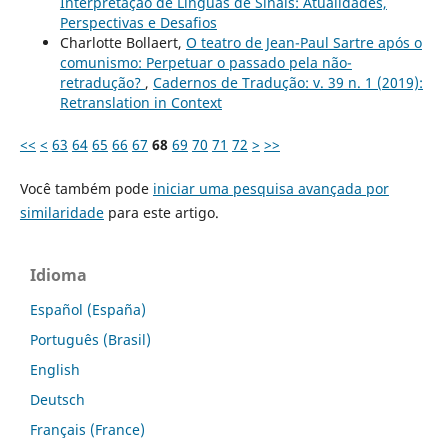
Interpretação de Línguas de Sinais: Atualidades,
Perspectivas e Desafios
Charlotte Bollaert,
O teatro de Jean-Paul Sartre após o
comunismo: Perpetuar o passado pela não-
retradução?
,
Cadernos de Tradução: v. 39 n. 1 (2019):
Retranslation in Context
<<
<
63
64
65
66
67
68
69
70
71
72
>
>>
Você também pode
iniciar uma pesquisa avançada por
similaridade
para este artigo.
Idioma
Español (España)
Português (Brasil)
English
Deutsch
Français (France)