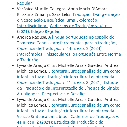
Regular
Verónica Murillo Gallegos, Anna María D’Amore,
Krisztina Zimányi, Sara Lelis,
Tradução, Evangelização
e Negociação Linguística: uma Exploração
Interdisciplinar
,
Cadernos de Tradução: v. 41 n. 1
(2021): Edição Regular
Andrea Ragusa,
A língua portuguesa no espólio de
Tommaso Cannizzaro: ferramentas para a tradução
,
Cadernos de Tradução: v. 44 n. esp. 3 (2024):
Intercâmbios Finisseculares: o Português Entre Norma
e Tradução
Lyvia de Araújo Cruz, Michelle Arrais Guedes, Andrea
Michiles Lemos,
Literatura Surda: análise de um conto
infantil à luz da tradução intercultural e intermodal
,
Cadernos de Tradução: v. 41 n. esp. 2 (2021): Estudos
da Tradução e da Interpretação de Línguas de Sinais:
Atualidades, Perspectivas e Desafios
Lyvia de Araújo Cruz, Michelle Arrais Guedes, Andrea
Michiles Lemos,
Literatura Surda: análise de um conto
infantil à luz da tradução intercultural e intermodal -
Versão Sintética em Libras
,
Cadernos de Tradução: v.
41 n. esp. 2 (2021): Estudos da Tradução e da