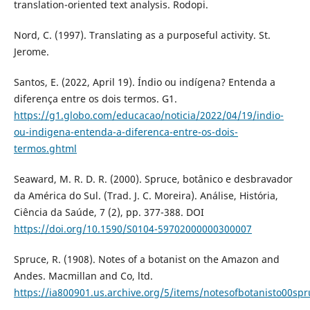
translation-oriented text analysis. Rodopi.
Nord, C. (1997). Translating as a purposeful activity. St.
Jerome.
Santos, E. (2022, April 19). Índio ou indígena? Entenda a
diferença entre os dois termos. G1.
https://g1.globo.com/educacao/noticia/2022/04/19/indio-
ou-indigena-entenda-a-diferenca-entre-os-dois-
termos.ghtml
Seaward, M. R. D. R. (2000). Spruce, botânico e desbravador
da América do Sul. (Trad. J. C. Moreira). Análise, História,
Ciência da Saúde, 7 (2), pp. 377-388. DOI
https://doi.org/10.1590/S0104-59702000000300007
Spruce, R. (1908). Notes of a botanist on the Amazon and
Andes. Macmillan and Co, ltd.
https://ia800901.us.archive.org/5/items/notesofbotanisto00sp