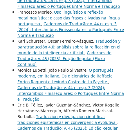
de Tradução: v. 44 n. esp. 3 (2024): Intercâmbios
Finisseculares: o Português Entre Norma e Tradução
Francesco Morleo,
Uso linguístico e reflexão
metalinguística: o caso das frases clivadas na língua
portuguesa
,
Cadernos de Tradução: v. 44 n. esp. 3
(2024): Intercâmbios Finisseculares: o Português Entre
Norma e Tradução
Karl Schurster, Óscar Ferreiro-Vázquez,
Traducción y
paratraducción 4.0: análisis sobre la reificación en el
mundo de la inteligencia artificial
,
Cadernos de
Tradução: v. 45 (2025): Edição Regular (Fluxo
Contínuo)
Monica Lupetti, João Paulo Silvestre,
O português
moderno, em italiano. Os dicionários de Raffaele
Enrico Raqueni e Levindo Castro de La Fayette
,
Cadernos de Tradução: v. 44 n. esp. 3 (2024):
Intercâmbios Finisseculares: o Português Entre Norma
e Tradução
Eric B. Téllez, Javier Guzmán-Sánchez, Víctor Rogelio
Hernández-Marroquín, Alfredo Romero-Mariscal-
Borbolla,
Traducción y divulgación científica:
tradiciones epistémicas en convergencia evolutiva
,
Cadernos de Tradução: v. 45 (2025): Edição Regular