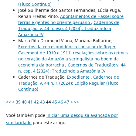
(Fluxo Contínuo)
José Guilherme dos Santos Fernandes, Lúcia Puga,
Renan Freitas Pinto,
Apontamentos de Hassel sobre
terras e gentes no oriente peruano
,
Cadernos de
Tradução: v. 44 n. esp. 4 (2024): Traduzindo a
Amazônia IV
Maria Rita Drumond Viana, Mariana Bolfarine,
Excertos da correspondência consular de Roger
Casement de 1910 e 1911: revelações sobre os crimes
no coração da Amazônia seringalista no boom da
economia da borracha
,
Cadernos de Tradução: v. 44
n. esp. 4 (2024): Traduzindo a Amazônia IV
Cadernos de Tradução,
Expediente
,
Cadernos de
Tradução: v. 44 n. 1 (2024): Edição Regular (Fluxo
Contínuo)
<<
<
39
40
41
42
43
44
45
46
47
>
>>
Você também pode
iniciar uma pesquisa avançada por
similaridade
para este artigo.