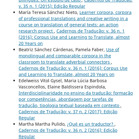
v. 35 n. 1 (2015): Edição Regular
María Teresa Sánchez Nieto,
Learner corpora, corpora
of professional translations and creative writing in a
course on translation of general texts: an action
research project
,
Cadernos de Tradução: v. 36 n. 1
(2016): Corpus Use and Learning to Translate, almost
20 Years on
Beatriz Sánchez Cárdenas, Pamela Faber,
Use of
monolingual and comparable corpora in the
classroom to translate adverbial connectors
,
Cadernos de Tradução: v. 36 n. 1 (2016): Corpus Use
and Learning to Translate, almost 20 Years on
Edelweiss Vitol Gysel, Maria Lúcia Barbosa
Vasconcellos, Elaine Baldissera Espindola,
Interdisciplinaridade no ensino da tradução: formação
por competências, abordagem por tarefas de
tradução, tipologia textual baseada em contexto
,
Cadernos de Tradução: v. 37 n. 2 (2017): Edição
Regular
Martha Martha Pulido,
¿Qué es un traductor?
,
Cadernos de Tradução: v. 36 n. 2 (2016): Edição
Regular