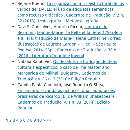
Rejane Bueno,
La organización microestructural de los
verbos del DAELE: el uso de etiquetas semánticas
como recurso didáctico
,
Cadernos de Tradução: v. 2 n.
32 (2013): Lexicografia e Metalexicografia
Davi S. Gonçalves, Andréia Riconi,
Leprince de
Beamont, Jeanne-Marie, La Belle et la bête, 1756/Bela
e a Fera; tradução de Marie-Hélène Catherine Torres;
Ilustrações de Laurent Cardon – 1. ed. – São Paulo:
Poetisa, 2014. 55p.
,
Cadernos de Tradução: v. 36 n. 1
(2016): Literatura Infantil e Juvenil
Natalia Kaloh Vid,
Os desafios na tradução de itens
culturais específicos: o caso de The Master and
Margarida de Mikhail Bulgarov
,
Cadernos de
Tradução: v. 36 n. 3 (2016): Edição Regular
Camila Paula Camilotti, José Roberto O'Shea,
Encenando escândalos políticos: duas adaptações
brasileiras de Ricardo III, de William Shakespeare
,
Cadernos de Tradução: v. 1 n. 33 (2014): Edição
Regular
1
2
3
4
5
6
7
8
9
10
>
>>