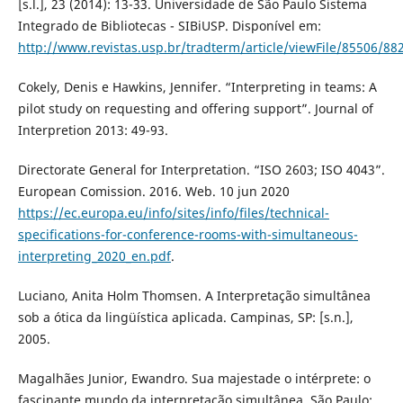
[s.l.], 23 (2014): 13-33. Universidade de São Paulo Sistema
Integrado de Bibliotecas - SIBiUSP. Disponível em:
http://www.revistas.usp.br/tradterm/article/viewFile/85506/88
Cokely, Denis e Hawkins, Jennifer. “Interpreting in teams: A
pilot study on requesting and offering support”. Journal of
Interpretion 2013: 49-93.
Directorate General for Interpretation. “ISO 2603; ISO 4043”.
European Comission. 2016. Web. 10 jun 2020
https://ec.europa.eu/info/sites/info/files/technical-
specifications-for-conference-rooms-with-simultaneous-
interpreting_2020_en.pdf
.
Luciano, Anita Holm Thomsen. A Interpretação simultânea
sob a ótica da lingüística aplicada. Campinas, SP: [s.n.],
2005.
Magalhães Junior, Ewandro. Sua majestade o intérprete: o
fascinante mundo da interpretação simultânea. São Paulo: