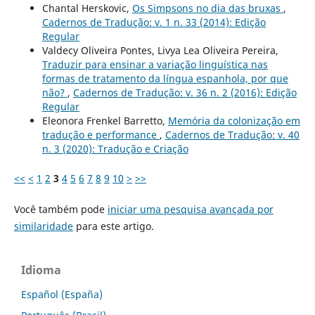
Chantal Herskovic,
Os Simpsons no dia das bruxas
,
Cadernos de Tradução: v. 1 n. 33 (2014): Edição
Regular
Valdecy Oliveira Pontes, Livya Lea Oliveira Pereira,
Traduzir para ensinar a variação linguística nas
formas de tratamento da língua espanhola, por que
não?
,
Cadernos de Tradução: v. 36 n. 2 (2016): Edição
Regular
Eleonora Frenkel Barretto,
Memória da colonização em
tradução e performance
,
Cadernos de Tradução: v. 40
n. 3 (2020): Tradução e Criação
<<
<
1
2
3
4
5
6
7
8
9
10
>
>>
Você também pode
iniciar uma pesquisa avançada por
similaridade
para este artigo.
Idioma
Español (España)