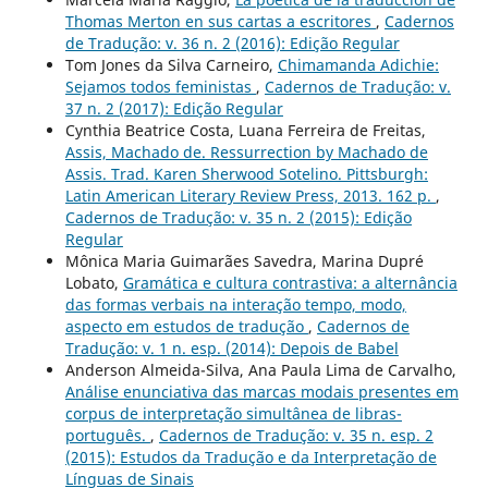
Thomas Merton en sus cartas a escritores
,
Cadernos
de Tradução: v. 36 n. 2 (2016): Edição Regular
Tom Jones da Silva Carneiro,
Chimamanda Adichie:
Sejamos todos feministas
,
Cadernos de Tradução: v.
37 n. 2 (2017): Edição Regular
Cynthia Beatrice Costa, Luana Ferreira de Freitas,
Assis, Machado de. Ressurrection by Machado de
Assis. Trad. Karen Sherwood Sotelino. Pittsburgh:
Latin American Literary Review Press, 2013. 162 p.
,
Cadernos de Tradução: v. 35 n. 2 (2015): Edição
Regular
Mônica Maria Guimarães Savedra, Marina Dupré
Lobato,
Gramática e cultura contrastiva: a alternância
das formas verbais na interação tempo, modo,
aspecto em estudos de tradução
,
Cadernos de
Tradução: v. 1 n. esp. (2014): Depois de Babel
Anderson Almeida-Silva, Ana Paula Lima de Carvalho,
Análise enunciativa das marcas modais presentes em
corpus de interpretação simultânea de libras-
português.
,
Cadernos de Tradução: v. 35 n. esp. 2
(2015): Estudos da Tradução e da Interpretação de
Línguas de Sinais