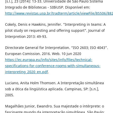
[s.l.], 23 (2014): 13-33. Universidade de São Paulo Sistema
Integrado de Bibliotecas - SIBiUSP. Disponível em:
http://www.revistas.usp.br/tradterm/article/viewFile/85506/88
Cokely, Denis e Hawkins, Jennifer. “Interpreting in teams: A
pilot study on requesting and offering support”. Journal of
Interpretion 2013: 49-93.
Directorate General for Interpretation. “ISO 2603; ISO 4043”.
European Comission. 2016. Web. 10 jun 2020
https://ec.europa.eu/info/sites/info/files/technical-
specifications-for-conference-rooms-with-simultaneous-
interpreting_2020_en.pdf
.
Luciano, Anita Holm Thomsen. A Interpretação simultânea
sob a ótica da lingüística aplicada. Campinas, SP: [s.n.],
2005.
Magalhães Junior, Ewandro. Sua majestade o intérprete: o
fascinante mundo da interpretação simultânea. São Paulo: