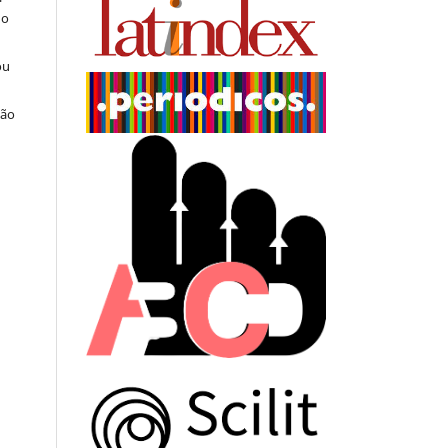
do
ou
ção