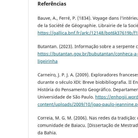
Referências
Bauve, A., Ferré, P. (1834). Voyage dans l’intérie
de la Société de Géographie. Librairie de la Soc
https://gallica.bnf.fr/ark:/12148/bpt6k37619b/f
Butantan. (2023). Informação sobre a serpente 
https://butantan.gov.br/bubutantan/conheca-a
ligeirinha
Carneiro, J. P. J. A. (2009). Exploradores frances
durante o século XIX: Breve biobibliografia. II 
História do Pensamento Geográfico. Departamen
Universidade de São Paulo.
https://enhpgii.wor
content/uploads/2009/10/joao-paulo-jeannine.p
Correia, M. G. M. (2006). Nas redes da tradição: 
comunidade de Baiacu. [Dissertação de Mestrad
da Bahia.