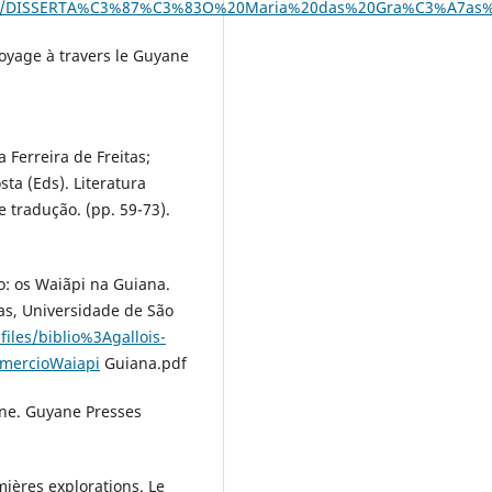
8689/1/DISSERTA%C3%87%C3%83O%20Maria%20das%20Gra%C3%A7as%2
voyage à travers le Guyane
a Ferreira de Freitas;
ta (Eds). Literatura
 tradução. (pp. 59-73).
io: os Waiãpi na Guiana.
as, Universidade de São
-files/biblio%3Agallois-
omercioWaiapi
Guiana.pdf
ane. Guyane Presses
mières explorations. Le