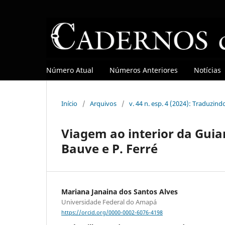
Número Atual
Números Anteriores
Notícias
Início
/
Arquivos
/
v. 44 n. esp. 4 (2024): Traduzin
Viagem ao interior da Gui
Bauve e P. Ferré
Mariana Janaina dos Santos Alves
Universidade Federal do Amapá
https://orcid.org/0000-0002-6076-4198