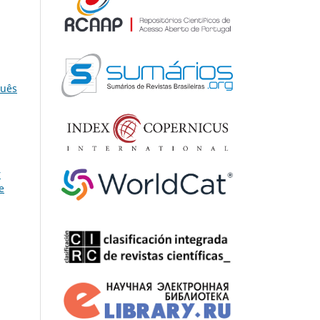
guês
r
e