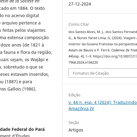
letin de la Société en
27-12-2024
icado em 1884. O texto
do no acervo digital
O arquivo pertence a
Como Citar
feitas pelos viajantes
dos Santos Alves, M. J., dos Santos Fernande
uma extensa composição
G., & Nunes Yared Lima, G. (2024). Viagem
interior da Guiana Francesa na perspectiv
 doze anos (de 1821 à
Adam de Bauve e P. Ferré.
Cadernos De Tra
a fauna e flora da região,
44
(esp. 4), 1–9. https://doi.org/10.5007/21
uais sejam, os Wajãpi e
7968.2024.e104220
do, sobretudo o que se
Fomatos de Citação
ceses estavam inseridos,
u (1887) e para
s Gallois (1986).
Edição
v. 44 n. esp. 4 (2024): Traduzindo
Amazônia IV
Seção
idade Federal do Pará
Artigos
ement d’Études