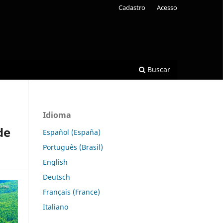
Cadastro
Acesso
Buscar
Idioma
de
Español (España)
Português (Brasil)
English
Deutsch
Français (France)
Italiano