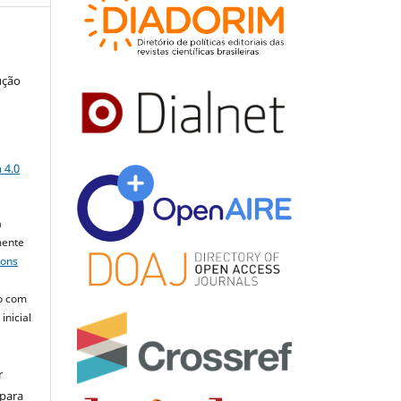
ução
a
 4.0
a
mente
mons
o com
inicial
r
 para