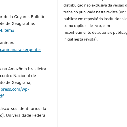
distribuição não exclusiva da versão 
trabalho publicada nesta revista (ex.:
ur de la Guyane. Bulletin
publicar em repositório institucional 
iété de Géographie.
como capítulo de livro, com
14.item#
reconhecimento de autoria e publica
inicial nesta revista).
caninana.
-caninana-a-serpente-
es na Amazônia brasileira
Encontro Nacional de
to de Geografia,
dpress.com/wp-
df
discursos identitários da
o]. Universidade Federal