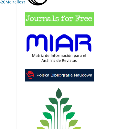
0Meirelles%20Correia.pdf