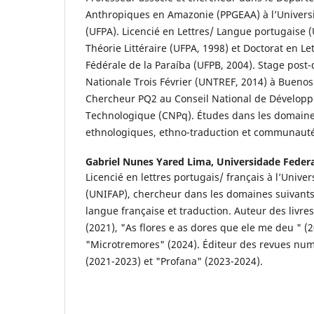
Anthropiques en Amazonie (PPGEAA) à l’Universi
(UFPA). Licencié en Lettres/ Langue portugaise 
Théorie Littéraire (UFPA, 1998) et Doctorat en Let
Fédérale de la Paraíba (UFPB, 2004). Stage post-d
Nationale Trois Février (UNTREF, 2014) à Buenos
Chercheur PQ2 au Conseil National de Développ
Technologique (CNPq). Études dans les domaines
ethnologiques, ethno-traduction et communauté
Gabriel Nunes Yared Lima,
Universidade Feder
Licencié en lettres portugais/ français à l’Unive
(UNIFAP), chercheur dans les domaines suivants :
langue française et traduction. Auteur des liv
(2021), "As flores e as dores que ele me deu " (2
"Microtremores" (2024). Éditeur des revues num
(2021-2023) et "Profana" (2023-2024).