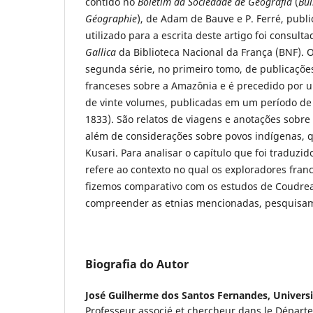
contido no
Boletim da Sociedade de Geografia
(
Bul
Géographie
), de Adam de Bauve e P. Ferré, publ
utilizado para a escrita deste artigo foi consulta
Gallica
da Biblioteca Nacional da França (BNF). 
segunda série, no primeiro tomo, de publicações 
franceses sobre a Amazônia e é precedido por 
de vinte volumes, publicadas em um período de
1833). São relatos de viagens e anotações sobre 
além de considerações sobre povos indígenas, q
Kusari. Para analisar o capítulo que foi traduzi
refere ao contexto no qual os exploradores fran
fizemos comparativo com os estudos de Coudrea
compreender as etnias mencionadas, pesquisamo
Biografia do Autor
José Guilherme dos Santos Fernandes,
Univers
Professeur associé et chercheur dans le Départ