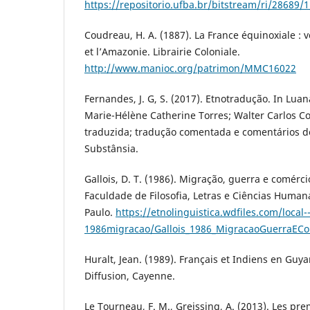
https://repositorio.ufba.br/bitstream/ri/2
Coudreau, H. A. (1887). La France équinoxiale : 
et l’Amazonie. Librairie Coloniale.
http://www.manioc.org/patrimon/MMC16022
Fernandes, J. G, S. (2017). Etnotradução. In Luan
Marie-Hélène Catherine Torres; Walter Carlos Cos
traduzida; tradução comentada e comentários de
Substânsia.
Gallois, D. T. (1986). Migração, guerra e comérc
Faculdade de Filosofia, Letras e Ciências Human
Paulo.
https://etnolinguistica.wdfiles.com/local-
1986migracao/Gallois_1986_MigracaoGuerraEC
Huralt, Jean. (1989). Français et Indiens en Guy
Diffusion, Cayenne.
Le Tourneau, F. M., Greissing, A. (2013). Les pre