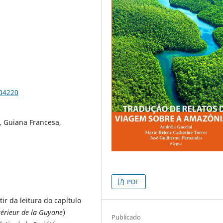
104220
, Guiana Francesa,
PDF
ir da leitura do capítulo
térieur de la Guyane
)
Publicado