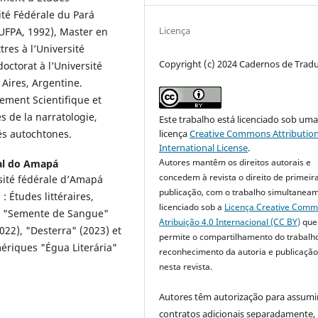
té Fédérale du Pará
Licença
(UFPA, 1992), Master en
tres à l’Université
Copyright (c) 2024 Cadernos de Trad
octorat à l’Université
 Aires, Argentine.
ement Scientifique et
 de la narratologie,
Este trabalho está licenciado sob um
s autochtones.
licença
Creative Commons Attribution
International License
.
Autores mantêm os direitos autorais e
al do Amapá
concedem à revista o direito de primeir
rsité fédérale d’Amapá
publicação, com o trabalho simultanea
 Études littéraires,
licenciado sob a
Licença Creative Com
res "Semente de Sangue"
Atribuição 4.0 Internacional (CC BY)
que
022), "Desterra" (2023) et
permite o compartilhamento do trabalh
ériques "Égua Literária"
reconhecimento da autoria e publicação 
nesta revista.
Autores têm autorização para assumi
contratos adicionais separadamente,