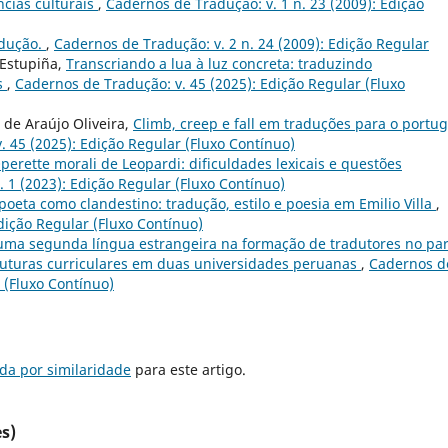
ncias culturais
,
Cadernos de Tradução: v. 1 n. 23 (2009): Edição
adução.
,
Cadernos de Tradução: v. 2 n. 24 (2009): Edição Regular
 Estupiña,
Transcriando a lua à luz concreta: traduzindo
s
,
Cadernos de Tradução: v. 45 (2025): Edição Regular (Fluxo
 de Araújo Oliveira,
Climb, creep e fall em traduções para o portu
 45 (2025): Edição Regular (Fluxo Contínuo)
perette morali de Leopardi: dificuldades lexicais e questões
 1 (2023): Edição Regular (Fluxo Contínuo)
poeta como clandestino: tradução, estilo e poesia em Emilio Villa
,
dição Regular (Fluxo Contínuo)
uma segunda língua estrangeira na formação de tradutores no pa
ruturas curriculares em duas universidades peruanas
,
Cadernos d
r (Fluxo Contínuo)
da por similaridade
para este artigo.
s)