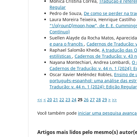
Mônica Cristina Côrrea,
Tradução e referê
Regular
Pedro de Souza,
De como se perder na tr
Laura Moreira Teixeira, Henrique Castilho
“!/o(rounD)moon,how”, de E. E. Cumming
Contínuo)
Suellen Alayde da Rocha Matos, Aparecida
e para o francês
,
Cadernos de Tradução: v.
Raphael Salomão Khede,
A tradução das O
estilísticas
,
Cadernos de Tradução: v. 43 n.
Nayana Montechiari, Andrea Lombardi,
O 
Cadernos de Tradução: v. 44 n. 1 (2024): E
Oscar Xavier Meléndez Robles,
Ensino de 
português-espanhol: uma análise das est
Tradução: v. 44 n. 1 (2024): Edição Regula
<<
<
20
21
22
23
24
25
26
27
28
29
>
>>
Você também pode
iniciar uma pesquisa avança
Artigos mais lidos pelo mesmo(s) autor(e