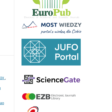
XIX
,
u
 ao