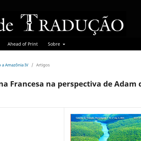
Ahead of Print
Sobre
do a Amazônia IV
/
Artigos
ana Francesa na perspectiva de Adam 