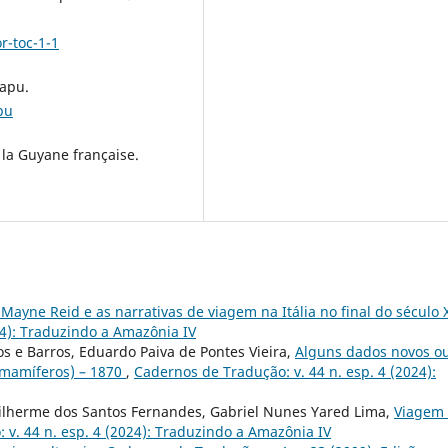
r-toc-1-1
mapu.
pu
 la Guyane française.
yne Reid e as narrativas de viagem na Itália no final do século 
24): Traduzindo a Amazônia IV
ros e Barros, Eduardo Paiva de Pontes Vieira,
Alguns dados novos o
(mamíferos) – 1870
,
Cadernos de Tradução: v. 44 n. esp. 4 (2024):
uilherme dos Santos Fernandes, Gabriel Nunes Yared Lima,
Viagem
 v. 44 n. esp. 4 (2024): Traduzindo a Amazônia IV