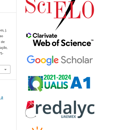
s, J.
 ao
a de
dução
,
75-
 a