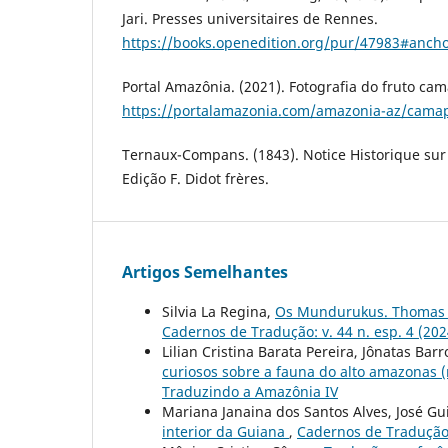
Jari. Presses universitaires de Rennes.
https://books.openedition.org/pur/47983#ancho
Portal Amazônia. (2021). Fotografia do fruto ca
https://portalamazonia.com/amazonia-az/cama
Ternaux-Compans. (1843). Notice Historique sur
Edição F. Didot frères.
Artigos Semelhantes
Silvia La Regina,
Os Mundurukus. Thomas Ma
Cadernos de Tradução: v. 44 n. esp. 4 (20
Lilian Cristina Barata Pereira, Jônatas Bar
curiosos sobre a fauna do alto amazonas 
Traduzindo a Amazônia IV
Mariana Janaina dos Santos Alves, José G
interior da Guiana
,
Cadernos de Tradução: