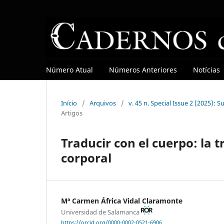
Número Atual
Números Anteriores
Notícias
Início
/
Arquivos
/
v. 45 n. Special Issue 2 (2025): 
Artigos
Traducir con el cuerpo: la 
corporal
Mª Carmen África Vidal Claramonte
Universidad de Salamanca
https://orcid.org/0000-0002-0521-6906