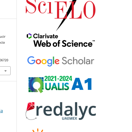
ucir
ncia
106720
ia