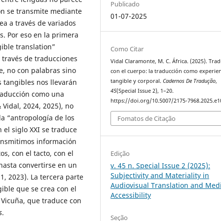
Publicado
ón se transmite mediante
01-07-2025
ea a través de variados
os. Por eso en la primera
ible translation”
Como Citar
a través de traducciones
Vidal Claramonte, M. C. África. (2025). Trad
e, no con palabras sino
con el cuerpo: la traducción como experie
 tangibles nos llevarán
tangible y corporal.
Cadernos De Tradução
,
45
(Special Issue 2), 1–20.
traducción como una
https://doi.org/10.5007/2175-7968.2025.e
Vidal, 2024, 2025), no
da “antropología de los
Fomatos de Citação
el siglo XXI se traduce
ansmitimos información
s, con el tacto, con el
Edição
 hasta convertirse en un
v. 45 n. Special Issue 2 (2025):
Subjectivity and Materiality in
, 2023). La tercera parte
Audiovisual Translation and Med
gible que se crea con el
Accessibility
a Vicuña, que traduce con
s
.
Seção