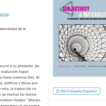
106720
aterialidad de la
ocurre a su alrededor. De
a traducción hayan
 hasta nuestros días. Ni
s, políticos y éticos que
 esto, la traducción no
PDF/A (Español (España))
n ya muchas las teorías
anslation Studies” (Marais,
n entre lenguas no parece