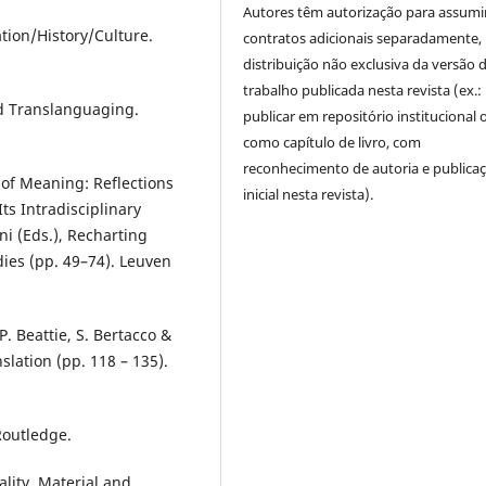
Autores têm autorização para assumi
lation/History/Culture.
contratos adicionais separadamente,
distribuição não exclusiva da versão 
trabalho publicada nesta revista (ex.:
nd Translanguaging.
publicar em repositório institucional 
como capítulo de livro, com
reconhecimento de autoria e publica
 of Meaning: Reflections
inicial nesta revista).
ts Intradisciplinary
ni (Eds.), Recharting
udies (pp. 49–74). Leuven
P. Beattie, S. Bertacco &
nslation (pp. 118 – 135).
Routledge.
ality. Material and