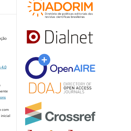
ução
a
 4.0
a
mente
mons
o com
inicial