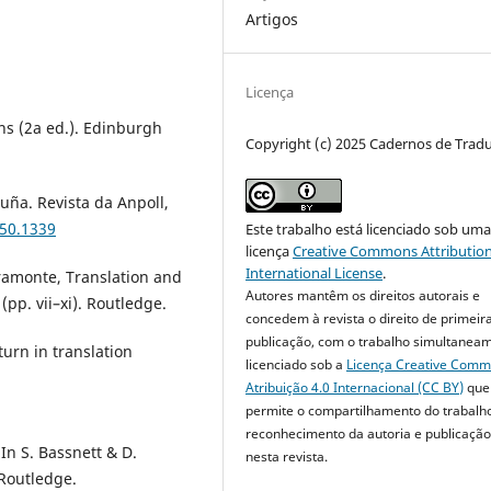
Artigos
Licença
ons (2a ed.). Edinburgh
Copyright (c) 2025 Cadernos de Trad
cuña. Revista da Anpoll,
i50.1339
Este trabalho está licenciado sob um
licença
Creative Commons Attribution
International License
.
laramonte, Translation and
Autores mantêm os direitos autorais e
pp. vii–xi). Routledge.
concedem à revista o direito de primeir
publicação, com o trabalho simultanea
turn in translation
licenciado sob a
Licença Creative Com
Atribuição 4.0 Internacional (CC BY)
que
permite o compartilhamento do trabalh
reconhecimento da autoria e publicação 
 In S. Bassnett & D.
nesta revista.
 Routledge.