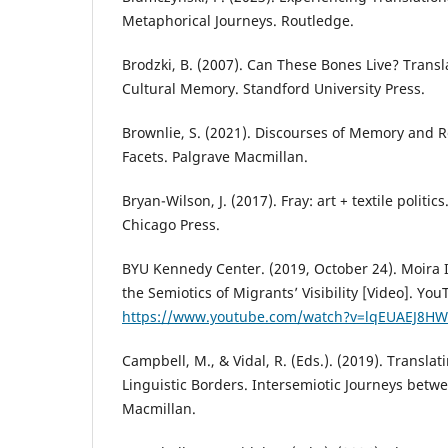
Metaphorical Journeys. Routledge.
Brodzki, B. (2007). Can These Bones Live? Transla
Cultural Memory. Standford University Press.
Brownlie, S. (2021). Discourses of Memory and 
Facets. Palgrave Macmillan.
Bryan-Wilson, J. (2017). Fray: art + textile politic
Chicago Press.
BYU Kennedy Center. (2019, October 24). Moira I
the Semiotics of Migrants’ Visibility [Video]. You
https://www.youtube.com/watch?v=lqEUAEJ8HW
Campbell, M., & Vidal, R. (Eds.). (2019). Transla
Linguistic Borders. Intersemiotic Journeys betw
Macmillan.