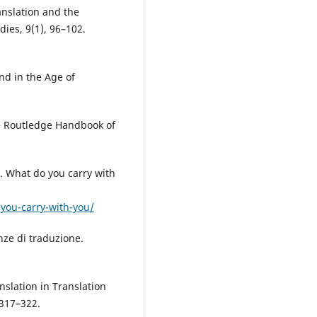
anslation and the
dies, 9(1), 96–102.
nd in the Age of
he Routledge Handbook of
. What do you carry with
you-carry-with-you/
enze di traduzione.
nslation in Translation
 317–322.