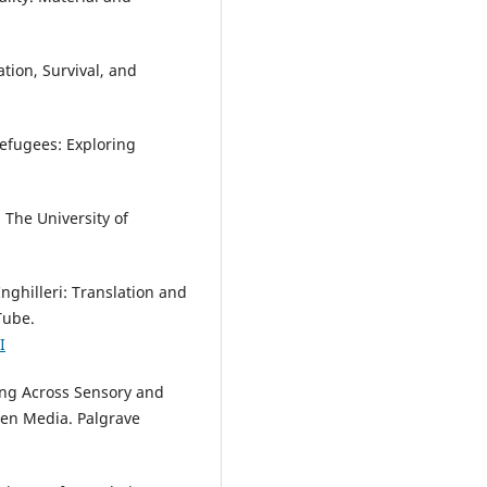
tion, Survival, and
Refugees: Exploring
s. The University of
nghilleri: Translation and
Tube.
I
ting Across Sensory and
een Media. Palgrave