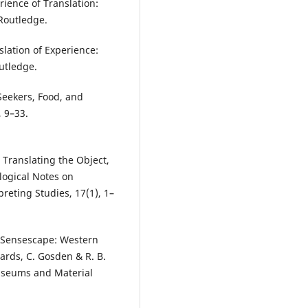
rience of Translation:
 Routledge.
slation of Experience:
outledge.
 Seekers, Food, and
, 9–33.
. Translating the Object,
logical Notes on
reting Studies, 17(1), 1–
s Sensescape: Western
wards, C. Gosden & R. B.
Museums and Material