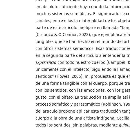
en absoluto suficiente hoy, cuando la informaci
muchos sistemas semióticos. El significado se cr
canales, entre ellos la materialidad de los objet
parte de este artículo me fijaré en llamada “tang
(Ciribuco & O’Connor, 2022), que ejemplificaré 
tangibles que se han hecho en el mundo del art
con otros sistemas semióticos. Esas traducciones
en la segunda parte del artículo a entender la 
experiencia
con todo nuestro cuerpo (Campbell & 
únicamente con el intelecto. Siguiendo la llama
sentidos” (Howes, 2005), mi propuesta es que en 
de una forma tangible con el cuerpo, porque tr
con los sentidos, con las emociones, con los gesto
gusto, con el olfato. La traducción se amplía así
proceso somático y parasomático (Robinson, 1991
del artículo propone aplicar esta traducción tan
cuerpo a la obra de una artista indígena, Cecili
todos los sentidos, sin palabras, mediante
quipu