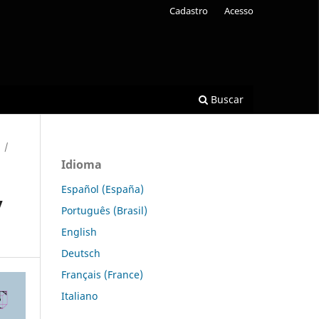
Cadastro
Acesso
Buscar
/
Idioma
Español (España)
y
Português (Brasil)
English
Deutsch
Français (France)
Italiano