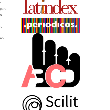
r
 para
do
ou
ção