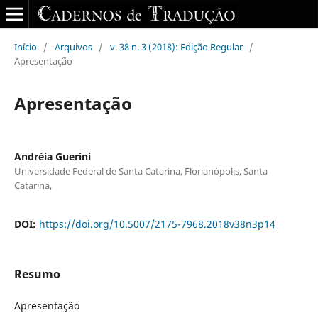
Início
/
Arquivos
/
v. 38 n. 3 (2018): Edição Regular
/
Apresentação
Apresentação
Andréia Guerini
Universidade Federal de Santa Catarina, Florianópolis, Santa
Catarina,
DOI:
https://doi.org/10.5007/2175-7968.2018v38n3p14
Resumo
Apresentação