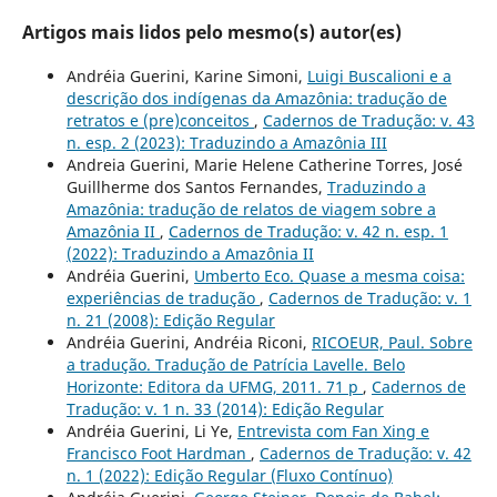
Artigos mais lidos pelo mesmo(s) autor(es)
Andréia Guerini, Karine Simoni,
Luigi Buscalioni e a
descrição dos indígenas da Amazônia: tradução de
retratos e (pre)conceitos
,
Cadernos de Tradução: v. 43
n. esp. 2 (2023): Traduzindo a Amazônia III
Andreia Guerini, Marie Helene Catherine Torres, José
Guillherme dos Santos Fernandes,
Traduzindo a
Amazônia: tradução de relatos de viagem sobre a
Amazônia II
,
Cadernos de Tradução: v. 42 n. esp. 1
(2022): Traduzindo a Amazônia II
Andréia Guerini,
Umberto Eco. Quase a mesma coisa:
experiências de tradução
,
Cadernos de Tradução: v. 1
n. 21 (2008): Edição Regular
Andréia Guerini, Andréia Riconi,
RICOEUR, Paul. Sobre
a tradução. Tradução de Patrícia Lavelle. Belo
Horizonte: Editora da UFMG, 2011. 71 p
,
Cadernos de
Tradução: v. 1 n. 33 (2014): Edição Regular
Andréia Guerini, Li Ye,
Entrevista com Fan Xing e
Francisco Foot Hardman
,
Cadernos de Tradução: v. 42
n. 1 (2022): Edição Regular (Fluxo Contínuo)