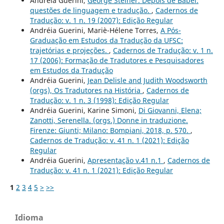
Andréia Guerini,
George Steiner. Depois de Babel:
questões de linguagem e tradução.
,
Cadernos de
Tradução: v. 1 n. 19 (2007): Edição Regular
Andréia Guerini, Mariè-Hélene Torres,
A Pós-
Graduação em Estudos da Tradução da UFSC:
trajetórias e projeções.
,
Cadernos de Tradução: v. 1 n.
17 (2006): Formação de Tradutores e Pesquisadores
em Estudos da Tradução
Andréia Guerini,
Jean Delisle and Judith Woodsworth
(orgs), Os Tradutores na História
,
Cadernos de
Tradução: v. 1 n. 3 (1998): Edição Regular
Andréia Guerini, Karine Simoni,
Di Giovanni, Elena;
Zanotti, Serenella. (orgs.) Donne in traduzione.
Firenze: Giunti; Milano: Bompiani, 2018, p. 570.
,
Cadernos de Tradução: v. 41 n. 1 (2021): Edição
Regular
Andréia Guerini,
Apresentação v.41 n.1
,
Cadernos de
Tradução: v. 41 n. 1 (2021): Edição Regular
1
2
3
4
5
>
>>
Idioma