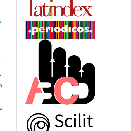
s
e
o
25
.
lar