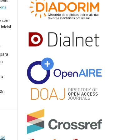
mente
mons
o com
inicial
r
 para
do
ou
ção
nos