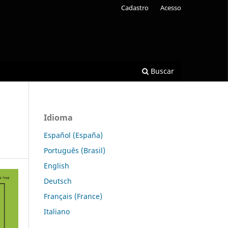
Cadastro
Acesso
Buscar
Idioma
Español (España)
Português (Brasil)
English
Deutsch
Français (France)
Italiano