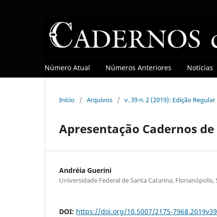
Número Atual
Números Anteriores
Notícias
Início
/
Arquivos
/
v. 39 n. 2 (2019): Edição Regular
Apresentação Cadernos de 
Andréia Guerini
Universidade Federal de Santa Catarina, Florianópolis, 
DOI:
https://doi.org/10.5007/2175-7968.2019v3