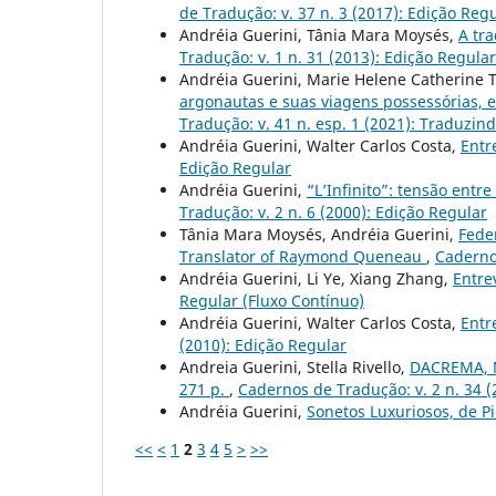
de Tradução: v. 37 n. 3 (2017): Edição Reg
Andréia Guerini, Tânia Mara Moysés,
A tra
Tradução: v. 1 n. 31 (2013): Edição Regular
Andréia Guerini, Marie Helene Catherine 
argonautas e suas viagens possessórias, 
Tradução: v. 41 n. esp. 1 (2021): Traduzin
Andréia Guerini, Walter Carlos Costa,
Entr
Edição Regular
Andréia Guerini,
“L’Infinito”: tensão entr
Tradução: v. 2 n. 6 (2000): Edição Regular
Tânia Mara Moysés, Andréia Guerini,
Feder
Translator of Raymond Queneau
,
Cadernos
Andréia Guerini, Li Ye, Xiang Zhang,
Entre
Regular (Fluxo Contínuo)
Andréia Guerini, Walter Carlos Costa,
Entr
(2010): Edição Regular
Andreia Guerini, Stella Rivello,
DACREMA, Ni
271 p.
,
Cadernos de Tradução: v. 2 n. 34 (
Andréia Guerini,
Sonetos Luxuriosos, de Pi
<<
<
1
2
3
4
5
>
>>