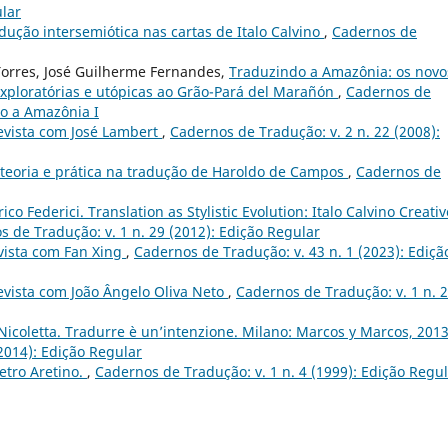
ular
dução intersemiótica nas cartas de Italo Calvino
,
Cadernos de
Torres, José Guilherme Fernandes,
Traduzindo a Amazônia: os novo
exploratórias e utópicas ao Grão-Pará del Marañón
,
Cadernos de
do a Amazônia I
evista com José Lambert
,
Cadernos de Tradução: v. 2 n. 22 (2008):
e teoria e prática na tradução de Haroldo de Campos
,
Cadernos de
ico Federici. Translation as Stylistic Evolution: Italo Calvino Creativ
 de Tradução: v. 1 n. 29 (2012): Edição Regular
vista com Fan Xing
,
Cadernos de Tradução: v. 43 n. 1 (2023): Ediçã
evista com João Ângelo Oliva Neto
,
Cadernos de Tradução: v. 1 n. 
coletta. Tradurre è un’intenzione. Milano: Marcos y Marcos, 2013
2014): Edição Regular
etro Aretino.
,
Cadernos de Tradução: v. 1 n. 4 (1999): Edição Regu