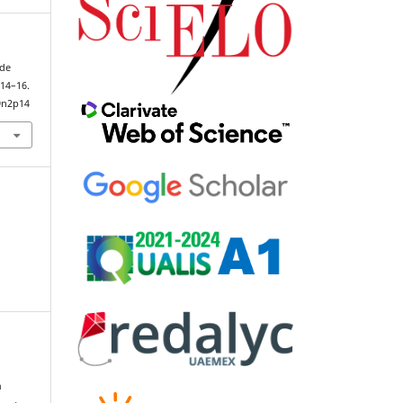
 de
 14–16.
9n2p14
a