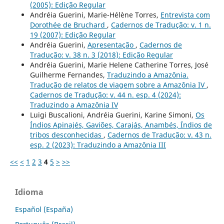
(2005): Edição Regular
Andréia Guerini, Marie-Hélène Torres,
Entrevista com
Dorothée de Bruchard
,
Cadernos de Tradução: v. 1 n.
19 (2007): Edição Regular
Andréia Guerini,
Apresentação
,
Cadernos de
Tradução: v. 38 n. 3 (2018): Edição Regular
Andréia Guerini, Marie Helene Catherine Torres, José
Guilherme Fernandes,
Traduzindo a Amazônia.
Tradução de relatos de viagem sobre a Amazônia IV
,
Cadernos de Tradução: v. 44 n. esp. 4 (2024):
Traduzindo a Amazônia IV
Luigi Buscalioni, Andréia Guerini, Karine Simoni,
Os
Índios Apinajés, Gaviões, Carajás, Anambés, Índios de
tribos desconhecidas
,
Cadernos de Tradução: v. 43 n.
esp. 2 (2023): Traduzindo a Amazônia III
<<
<
1
2
3
4
5
>
>>
Idioma
Español (España)