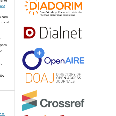
mente
mons
o com
inicial
r
 para
do
ou
ção
 v.