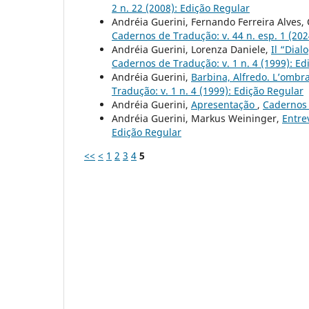
2 n. 22 (2008): Edição Regular
Andréia Guerini, Fernando Ferreira Alves
Cadernos de Tradução: v. 44 n. esp. 1 (20
Andréia Guerini, Lorenza Daniele,
Il “Dial
Cadernos de Tradução: v. 1 n. 4 (1999): Ed
Andréia Guerini,
Barbina, Alfredo. L’ombra 
Tradução: v. 1 n. 4 (1999): Edição Regular
Andréia Guerini,
Apresentação
,
Cadernos 
Andréia Guerini, Markus Weininger,
Entre
Edição Regular
<<
<
1
2
3
4
5