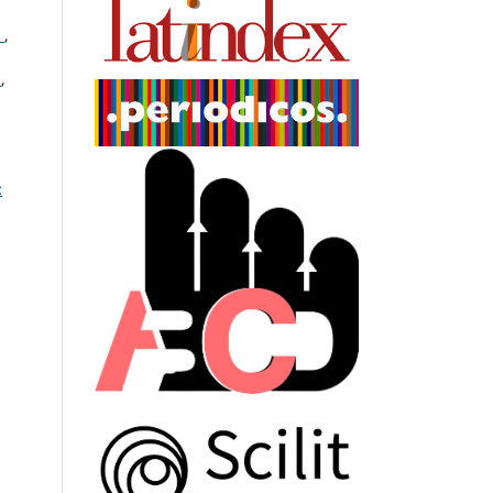
s
,
e
,
: