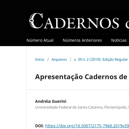
Número Atual
Números Anteriores
Notícias
Início
/
Arquivos
/
v. 39 n. 2 (2019): Edição Regular
Apresentação Cadernos de 
Andréia Guerini
Universidade Federal de Santa Catarina, Florianópolis, 
DOI:
https://doi.org/10.5007/2175-7968.2019v3