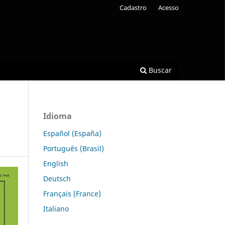
Cadastro
Acesso
Buscar
Idioma
Español (España)
Português (Brasil)
English
Deutsch
Français (France)
Italiano