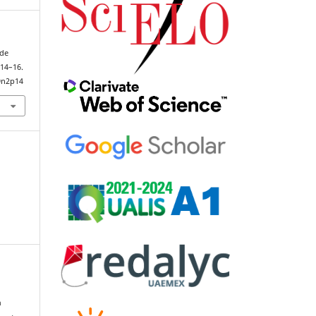
 de
 14–16.
9n2p14
a