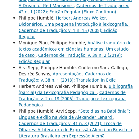
A Dream of Red Mansions
,
Cadernos de Tradução: v.
42 n. 1 (2022): Edição Regular (Fluxo Contínuo)
Philippe Humblé,
Herbert Andreas Welker.
Dicionários. Uma pequena introdução à lexicografia.
,
Cadernos de Tradução: v. 1 n. 15 (2005): Edição
Regular
Monique Pfau, Philippe Humble,
Análise tradutória de
textos acadêmicos em ciências humanas: Um estudo
de caso
,
Cadernos de Tradução: v. 39 n. 2 (2019):
Edição Regular
Arvi Sepp, Philippe Humblé, Guillermo Sanz Gallego,
Désirée Schyns,
Apresentação
,
Cadernos de
Tradução: v. 38 n. 1 (2018): Translation in Exile
Herbert Andreas Welker, Philippe Humble,
Bibliografia
(parcial) da Lexicografia Pedagógica.
,
Cadernos de
Tradução: v. 2 n. 18 (2006): Tradução e Lexicografia
Pedagógica
Philippe Humblé, Arvi Sepp,
“Sete dias na Babilônia”:
Línguas e exílio na vida de Alexander Lenard
,
Cadernos de Tradução: v. 41 n. 3 (2021): Troca de
Olhares: A Literatura de Expressão Alemã no Brasil e a
Literatura Brasileira em Expressão Alemã