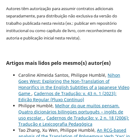
Autores têm autorização para assumir contratos adicionais
separadamente, para distribuição não exclusiva da versão do
trabalho publicada nesta revista (ex.: publicar em repositório
institucional ou como capítulo de livro, com reconhecimento de
autoria e publicação inicial nesta revista).
Artigos mais lidos pelo mesmo(s) autor(es)
Caroline Almeida Santos, Philippe Humblé,
Nihon
Goes West: Exploring the Non-Translation of
Honorifics in the English Subtitles of a Japanese Video
Game
,
Cadernos de Tradução: v. 43 n. 1 (2023):
Edição Regular (Fluxo Contínuo)
Philippe Humblé,
Melhor do que muitos pensam.
Quatro dicionários bilíngües português – inglês de
uso escolar.
,
Cadernos de Tradução: v. 2 n. 18 (2006):
Tradução e Lexicografia Pedagógica
Tao Zhang, Xu Wen, Philippe Humblé,
An RCG-based
analysis of the Translation of Polysemous Verb ‘Yao’ in