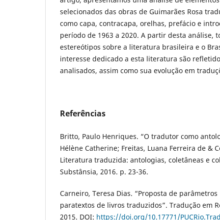
selecionados das obras de Guimarães Rosa tradu
como capa, contracapa, orelhas, prefácio e int
período de 1963 a 2020. A partir desta análise,
estereótipos sobre a literatura brasileira e o Br
interesse dedicado a esta literatura são refleti
analisados, assim como sua evolução em traduç
Referências
Britto, Paulo Henriques. “O tradutor como antolo
Hélène Catherine; Freitas, Luana Ferreira de & Co
Literatura traduzida: antologias, coletâneas e co
Substânsia, 2016. p. 23-36.
Carneiro, Teresa Dias. “Proposta de parâmetros 
paratextos de livros traduzidos”. Tradução em Re
2015. DOI:
https://doi.org/10.17771/PUCRio.Tra