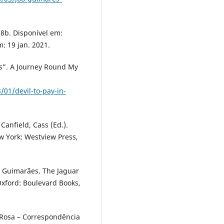
08b. Disponível em:
m: 19 jan. 2021.
nds”. A Journey Round My
01/devil-to-pay-in-
 Canfield, Cass (Ed.).
w York: Westview Press,
ão Guimarães. The Jaguar
Oxford: Boulevard Books,
s Rosa – Correspondência