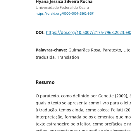
Hyana Jéssica Silveira Rocha
Universidade Federal do Ceará
https://orcid.org/0000-0001-5862-8691
DOI:
https://doi.org/10.5007/2175-7968.2023.e
Palavras-chave:
Guimarães Rosa, Paratexto, Lite
traduzida, Translation
Resumo
O paratexto, como definido por Genette (2009),
quais o texto se apresenta como livro para o lei
à tradução, temos ainda, como coloca Pellatt (
interpretação, formada pelos elementos que mo
texto estrangeiro pelo leitor, como prefácios e n
artigo, apresentamos uma análise de elementos