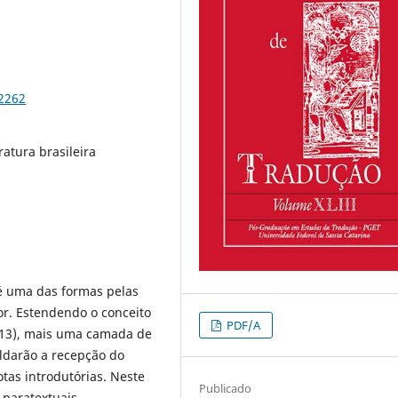
82262
ratura brasileira
 é uma das formas pelas
tor. Estendendo o conceito
PDF/A
2013), mais uma camada de
ldarão a recepção do
otas introdutórias. Neste
Publicado
 paratextuais