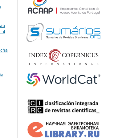
o
 ao
. 4
acha
l
ia: