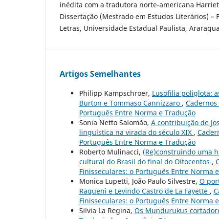
inédita com a tradutora norte-americana Harriet 
Dissertação (Mestrado em Estudos Literários) – 
Letras, Universidade Estadual Paulista, Araraqua
Artigos Semelhantes
Philipp Kampschroer,
Lusofilia poliglota:
Burton e Tommaso Cannizzaro
,
Cadernos d
Português Entre Norma e Tradução
Sonia Netto Salomão,
A contribuição de Jo
linguística na virada do século XIX
,
Cadern
Português Entre Norma e Tradução
Roberto Mulinacci,
(Re)construindo uma hi
cultural do Brasil do final do Oitocentos
,
C
Finisseculares: o Português Entre Norma 
Monica Lupetti, João Paulo Silvestre,
O por
Raqueni e Levindo Castro de La Fayette
,
C
Finisseculares: o Português Entre Norma 
Silvia La Regina,
Os Mundurukus cortador