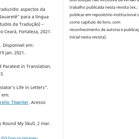
trabalho publicada nesta revista (ex.:
traduzido: aspectos da
publicar em repositório institucional 
Iauaretê” para a língua
como capítulo de livro, com
studos da Tradução) –
reconhecimento de autoria e publica
 Ceará, Fortaleza, 2021.
inicial nesta revista).
1. Disponível em:
19 jan. 2021.
nd Paratext in Translation.
3.
ator’s Life in Letters”.
l em:
ello_TXwriter
. Acesso
y Round My Skull, 2 mar.
8/03/joo-guimares-