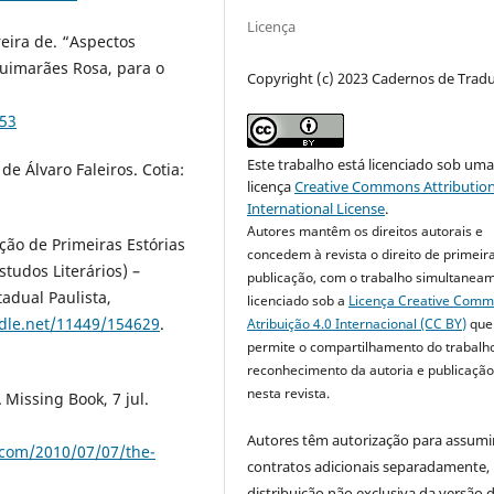
Licença
reira de. “Aspectos
Guimarães Rosa, para o
Copyright (c) 2023 Cadernos de Trad
253
Este trabalho está licenciado sob um
de Álvaro Faleiros. Cotia:
licença
Creative Commons Attribution
International License
.
Autores mantêm os direitos autorais e
ção de Primeiras Estórias
concedem à revista o direito de primeir
studos Literários) –
publicação, com o trabalho simultanea
adual Paulista,
licenciado sob a
Licença Creative Com
ndle.net/11449/154629
.
Atribuição 4.0 Internacional (CC BY)
que
permite o compartilhamento do trabalh
reconhecimento da autoria e publicação 
nesta revista.
 Missing Book, 7 jul.
Autores têm autorização para assumi
.com/2010/07/07/the-
contratos adicionais separadamente,
distribuição não exclusiva da versão 