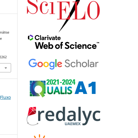
Análise
de
82262
(Fluxo