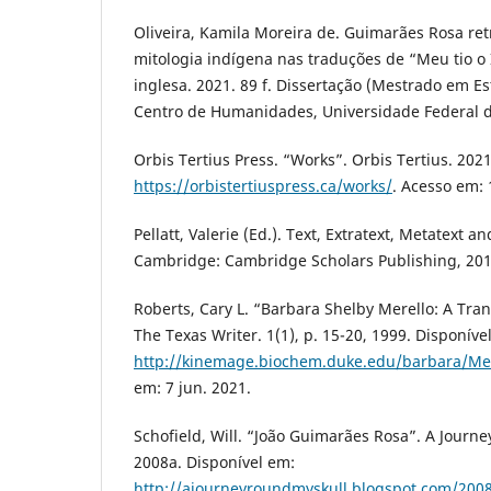
Oliveira, Kamila Moreira de. Guimarães Rosa re
mitologia indígena nas traduções de “Meu tio o 
inglesa. 2021. 89 f. Dissertação (Mestrado em E
Centro de Humanidades, Universidade Federal do
Orbis Tertius Press. “Works”. Orbis Tertius. 202
https://orbistertiuspress.ca/works/
. Acesso em: 
Pellatt, Valerie (Ed.). Text, Extratext, Metatext a
Cambridge: Cambridge Scholars Publishing, 201
Roberts, Cary L. “Barbara Shelby Merello: A Transl
The Texas Writer. 1(1), p. 15-20, 1999. Disponíve
http://kinemage.biochem.duke.edu/barbara/Mer
em: 7 jun. 2021.
Schofield, Will. “João Guimarães Rosa”. A Journe
2008a. Disponível em:
http://ajourneyroundmyskull.blogspot.com/200