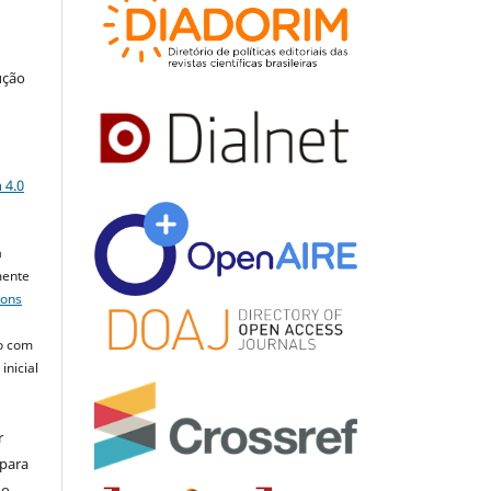
ução
a
 4.0
a
mente
mons
o com
inicial
r
 para
do