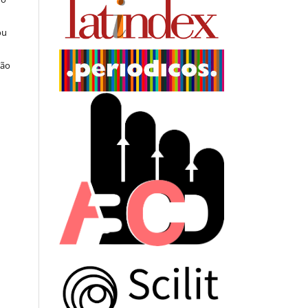
ou
ção