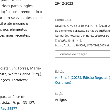
29-12-2023
zidas para o inglês,
rodução, compreendendo o
 tornam-se evidentes como
Como Citar
asil e até mesmo o
Oliveira, K. M. de, & Rocha, H. J. S. (2023). 
dos nos elementos
de elementos paratextuais nas traduções 
ões mais recentes.
Guimarães Rosa para o inglês.
Cadernos De
Tradução
,
43
(1), 1–19.
https://doi.org/10.5007/2175-7968.2023.e
Fomatos de Citação
gista”. In: Torres, Marie-
Edição
sta, Walter Carlos (Org.).
v. 43 n. 1 (2023): Edição Regular 
leções. Fortaleza:
Contínuo)
Seção
para análise de
Artigos
vista, 19, p. 133-127,
dRev.25577