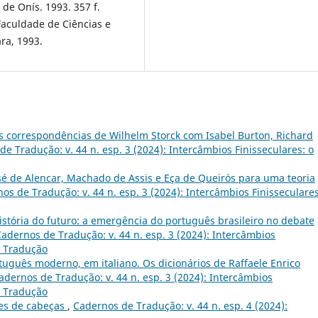
de Onís. 1993. 357 f.
Faculdade de Ciências e
ra, 1993.
 as correspondências de Wilhelm Storck com Isabel Burton, Richard
e Tradução: v. 44 n. esp. 3 (2024): Intercâmbios Finisseculares: o
sé de Alencar, Machado de Assis e Eça de Queirós para uma teoria
os de Tradução: v. 44 n. esp. 3 (2024): Intercâmbios Finisseculares
stória do futuro: a emergência do português brasileiro no debate
adernos de Tradução: v. 44 n. esp. 3 (2024): Intercâmbios
e Tradução
tuguês moderno, em italiano. Os dicionários de Raffaele Enrico
adernos de Tradução: v. 44 n. esp. 3 (2024): Intercâmbios
e Tradução
es de cabeças
,
Cadernos de Tradução: v. 44 n. esp. 4 (2024):