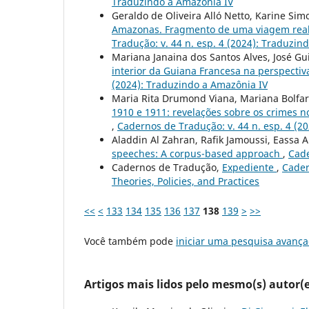
Traduzindo a Amazônia IV
Geraldo de Oliveira Alló Netto, Karine Sim
Amazonas. Fragmento de uma viagem reali
Tradução: v. 44 n. esp. 4 (2024): Traduzin
Mariana Janaina dos Santos Alves, José G
interior da Guiana Francesa na perspecti
(2024): Traduzindo a Amazônia IV
Maria Rita Drumond Viana, Mariana Bolfa
1910 e 1911: revelações sobre os crimes 
,
Cadernos de Tradução: v. 44 n. esp. 4 (2
Aladdin Al Zahran, Rafik Jamoussi, Eassa A
speeches: A corpus-based approach
,
Cade
Cadernos de Tradução,
Expediente
,
Cader
Theories, Policies, and Practices
<<
<
133
134
135
136
137
138
139
>
>>
Você também pode
iniciar uma pesquisa avança
Artigos mais lidos pelo mesmo(s) autor(e