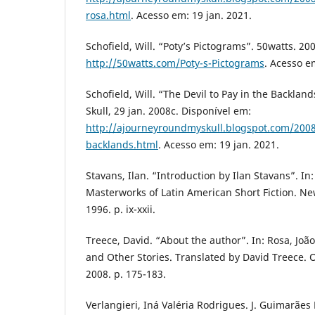
rosa.html
. Acesso em: 19 jan. 2021.
Schofield, Will. “Poty’s Pictograms”. 50watts. 20
http://50watts.com/Poty-s-Pictograms
. Acesso e
Schofield, Will. “The Devil to Pay in the Backla
Skull, 29 jan. 2008c. Disponível em:
http://ajourneyroundmyskull.blogspot.com/2008/
backlands.html
. Acesso em: 19 jan. 2021.
Stavans, Ilan. “Introduction by Ilan Stavans”. In:
Masterworks of Latin American Short Fiction. Ne
1996. p. ix-xxii.
Treece, David. “About the author”. In: Rosa, Jo
and Other Stories. Translated by David Treece. 
2008. p. 175-183.
Verlangieri, Iná Valéria Rodrigues. J. Guimarãe