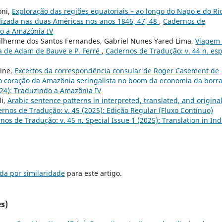
oni,
Exploração das regiões equatoriais – ao longo do Napo e do Ri
zada nas duas Américas nos anos 1846, 47, 48
,
Cadernos de
do a Amazônia IV
uilherme dos Santos Fernandes, Gabriel Nunes Yared Lima,
Viagem
va de Adam de Bauve e P. Ferré
,
Cadernos de Tradução: v. 44 n. esp
rine,
Excertos da correspondência consular de Roger Casement de
no coração da Amazônia seringalista no boom da economia da borr
024): Traduzindo a Amazônia IV
li,
Arabic sentence patterns in interpreted, translated, and origina
rnos de Tradução: v. 45 (2025): Edição Regular (Fluxo Contínuo)
nos de Tradução: v. 45 n. Special Issue 1 (2025): Translation in Ind
da por similaridade
para este artigo.
s)