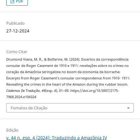
PDF
Publicado
27-12-2024
Como Citar
Drumond Viana, M. R., & Bolfarine, M. (2024). Excertos da correspondência
consular de Roger Casement de 1910 e 1911: revelações sobre os crimes no
coração da Amazônia seringalista no boom da economia da borracha:
Excerpts from Roger Casement’s consular correspondence from 1910- 1911:
Revealling the crimes in the heart of the Amazon during the rubber boom.
Cadernos De Tradução
,
44
(esp. 4), 01–09. https://doi.org/10.5007/2175-
7968.2024.e104324
Fomatos de Citação
Edição
v. 44 n. esp. 4 (2024): Traduzindo a Amazônia IV