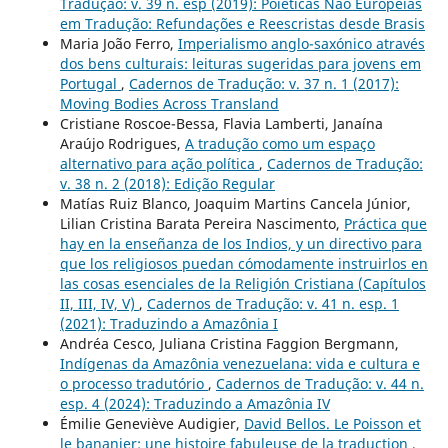
Tradução: v. 39 n. esp (2019): Poiéticas Não Europeias
em Tradução: Refundações e Reescristas desde Brasis
Maria João Ferro,
Imperialismo anglo-saxónico através
dos bens culturais: leituras sugeridas para jovens em
Portugal
,
Cadernos de Tradução: v. 37 n. 1 (2017):
Moving Bodies Across Transland
Cristiane Roscoe-Bessa, Flavia Lamberti, Janaína
Araújo Rodrigues,
A tradução como um espaço
alternativo para ação política
,
Cadernos de Tradução:
v. 38 n. 2 (2018): Edição Regular
Matías Ruiz Blanco, Joaquim Martins Cancela Júnior,
Lilian Cristina Barata Pereira Nascimento,
Práctica que
hay en la enseñanza de los Indios, y un directivo para
que los religiosos puedan cómodamente instruirlos en
las cosas esenciales de la Religión Cristiana (Capítulos
II, III, IV, V)
,
Cadernos de Tradução: v. 41 n. esp. 1
(2021): Traduzindo a Amazônia I
Andréa Cesco, Juliana Cristina Faggion Bergmann,
Indígenas da Amazônia venezuelana: vida e cultura e
o processo tradutório
,
Cadernos de Tradução: v. 44 n.
esp. 4 (2024): Traduzindo a Amazônia IV
Émilie Geneviève Audigier,
David Bellos. Le Poisson et
le bananier: une histoire fabuleuse de la traduction
,