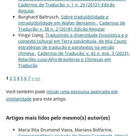
Cadernos de Tradução: v. 1 n. 29 (2012): Edição
Regular
Burghard Baltrusch,
Sobre tradutibilidade e
intradutibilidade em Walter Benjamin
,
Cadernos de
Tradução: v. 38 n. 2 (2018): Edição Regular
Yingyi Liang,
Traduzindo a diversidade linguística e o
contexto cultural em Terra sonâmbula, de Mia Couto:
estratégias de tradução e paratextos na versão
chinesa
,
Cadernos de Tradução: v. 43 n. esp. 3 (2023):
Relações Luso-Afro-Brasileiras e Chinesas em
Tradução
1
2
3
4
5
6
7
>
>>
Você também pode
iniciar uma pesquisa avançada por
similaridade
para este artigo.
Artigos mais lidos pelo mesmo(s) autor(es)
Maria Rita Drumond Viana, Mariana Bolfarine,
Correspondência cruzada de Roger Casement, cônsul-