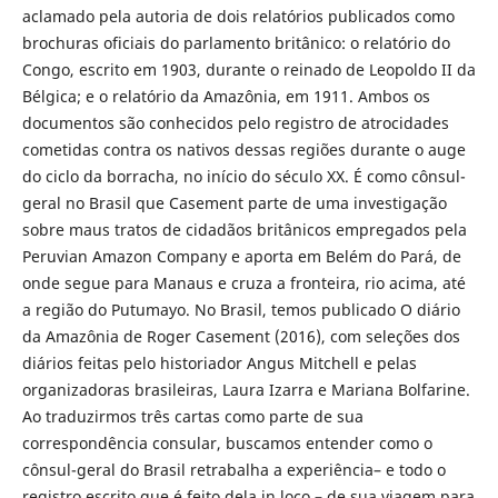
aclamado pela autoria de dois relatórios publicados como
brochuras oficiais do parlamento britânico: o relatório do
Congo, escrito em 1903, durante o reinado de Leopoldo II da
Bélgica; e o relatório da Amazônia, em 1911. Ambos os
documentos são conhecidos pelo registro de atrocidades
cometidas contra os nativos dessas regiões durante o auge
do ciclo da borracha, no início do século XX. É como cônsul-
geral no Brasil que Casement parte de uma investigação
sobre maus tratos de cidadãos britânicos empregados pela
Peruvian Amazon Company e aporta em Belém do Pará, de
onde segue para Manaus e cruza a fronteira, rio acima, até
a região do Putumayo. No Brasil, temos publicado O diário
da Amazônia de Roger Casement (2016), com seleções dos
diários feitas pelo historiador Angus Mitchell e pelas
organizadoras brasileiras, Laura Izarra e Mariana Bolfarine.
Ao traduzirmos três cartas como parte de sua
correspondência consular, buscamos entender como o
cônsul-geral do Brasil retrabalha a experiência– e todo o
registro escrito que é feito dela in loco – de sua viagem para