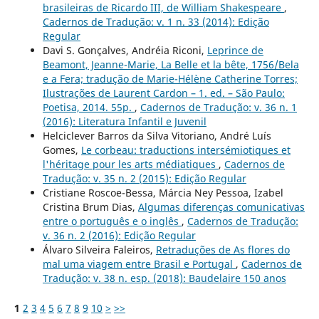
brasileiras de Ricardo III, de William Shakespeare
,
Cadernos de Tradução: v. 1 n. 33 (2014): Edição
Regular
Davi S. Gonçalves, Andréia Riconi,
Leprince de
Beamont, Jeanne-Marie, La Belle et la bête, 1756/Bela
e a Fera; tradução de Marie-Hélène Catherine Torres;
Ilustrações de Laurent Cardon – 1. ed. – São Paulo:
Poetisa, 2014. 55p.
,
Cadernos de Tradução: v. 36 n. 1
(2016): Literatura Infantil e Juvenil
Helciclever Barros da Silva Vitoriano, André Luís
Gomes,
Le corbeau: traductions intersémiotiques et
l'héritage pour les arts médiatiques
,
Cadernos de
Tradução: v. 35 n. 2 (2015): Edição Regular
Cristiane Roscoe-Bessa, Márcia Ney Pessoa, Izabel
Cristina Brum Dias,
Algumas diferenças comunicativas
entre o português e o inglês
,
Cadernos de Tradução:
v. 36 n. 2 (2016): Edição Regular
Álvaro Silveira Faleiros,
Retraduções de As flores do
mal uma viagem entre Brasil e Portugal
,
Cadernos de
Tradução: v. 38 n. esp. (2018): Baudelaire 150 anos
1
2
3
4
5
6
7
8
9
10
>
>>