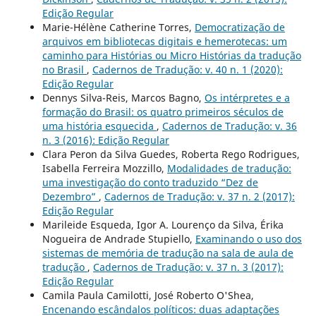
Edição Regular
Marie-Hélène Catherine Torres,
Democratização de
arquivos em bibliotecas digitais e hemerotecas: um
caminho para Histórias ou Micro Histórias da tradução
no Brasil
,
Cadernos de Tradução: v. 40 n. 1 (2020):
Edição Regular
Dennys Silva-Reis, Marcos Bagno,
Os intérpretes e a
formação do Brasil: os quatro primeiros séculos de
uma história esquecida
,
Cadernos de Tradução: v. 36
n. 3 (2016): Edição Regular
Clara Peron da Silva Guedes, Roberta Rego Rodrigues,
Isabella Ferreira Mozzillo,
Modalidades de tradução:
uma investigação do conto traduzido “Dez de
Dezembro”
,
Cadernos de Tradução: v. 37 n. 2 (2017):
Edição Regular
Marileide Esqueda, Igor A. Lourenço da Silva, Érika
Nogueira de Andrade Stupiello,
Examinando o uso dos
sistemas de memória de tradução na sala de aula de
tradução
,
Cadernos de Tradução: v. 37 n. 3 (2017):
Edição Regular
Camila Paula Camilotti, José Roberto O'Shea,
Encenando escândalos políticos: duas adaptações