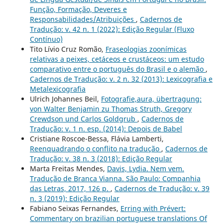
Função, Formação, Deveres e
Responsabilidades/Atribuições
,
Cadernos de
Tradução: v. 42 n. 1 (2022): Edição Regular (Fluxo
Contínuo)
Tito Lívio Cruz Romão,
Fraseologias zoonímicas
relativas a peixes, cetáceos e crustáceos: um estudo
comparativo entre o português do Brasil e o alemão
,
Cadernos de Tradução: v. 2 n. 32 (2013): Lexicografia e
Metalexicografia
Ulrich Johannes Beil,
Fotografie,aura, übertragung:
von Walter Benjamin zu Thomas Struth, Gregory
Crewdson und Carlos Goldgrub
,
Cadernos de
Tradução: v. 1 n. esp. (2014): Depois de Babel
Cristiane Roscoe-Bessa, Flávia Lamberti,
Reenquadrando o conflito na tradução
,
Cadernos de
Tradução: v. 38 n. 3 (2018): Edição Regular
Marta Freitas Mendes,
Davis, Lydia. Nem vem.
Tradução de Branca Vianna. São Paulo: Companhia
das Letras, 2017, 126 p.
,
Cadernos de Tradução: v. 39
n. 3 (2019): Edição Regular
Fabiano Seixas Fernandes,
Erring with Prévert:
Commentary on brazilian portuguese translations Of