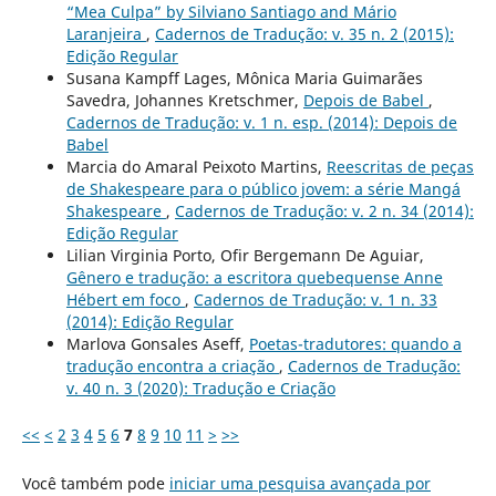
“Mea Culpa” by Silviano Santiago and Mário
Laranjeira
,
Cadernos de Tradução: v. 35 n. 2 (2015):
Edição Regular
Susana Kampff Lages, Mônica Maria Guimarães
Savedra, Johannes Kretschmer,
Depois de Babel
,
Cadernos de Tradução: v. 1 n. esp. (2014): Depois de
Babel
Marcia do Amaral Peixoto Martins,
Reescritas de peças
de Shakespeare para o público jovem: a série Mangá
Shakespeare
,
Cadernos de Tradução: v. 2 n. 34 (2014):
Edição Regular
Lilian Virginia Porto, Ofir Bergemann De Aguiar,
Gênero e tradução: a escritora quebequense Anne
Hébert em foco
,
Cadernos de Tradução: v. 1 n. 33
(2014): Edição Regular
Marlova Gonsales Aseff,
Poetas-tradutores: quando a
tradução encontra a criação
,
Cadernos de Tradução:
v. 40 n. 3 (2020): Tradução e Criação
<<
<
2
3
4
5
6
7
8
9
10
11
>
>>
Você também pode
iniciar uma pesquisa avançada por