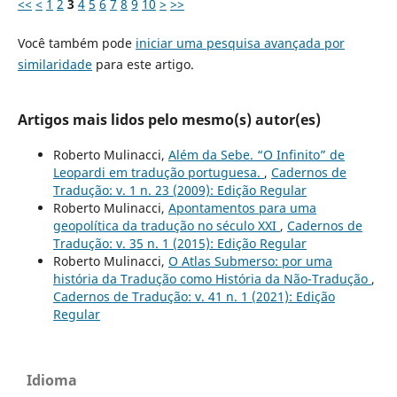
<<
<
1
2
3
4
5
6
7
8
9
10
>
>>
Você também pode
iniciar uma pesquisa avançada por
similaridade
para este artigo.
Artigos mais lidos pelo mesmo(s) autor(es)
Roberto Mulinacci,
Além da Sebe. “O Infinito” de
Leopardi em tradução portuguesa.
,
Cadernos de
Tradução: v. 1 n. 23 (2009): Edição Regular
Roberto Mulinacci,
Apontamentos para uma
geopolítica da tradução no século XXI
,
Cadernos de
Tradução: v. 35 n. 1 (2015): Edição Regular
Roberto Mulinacci,
O Atlas Submerso: por uma
história da Tradução como História da Não-Tradução
,
Cadernos de Tradução: v. 41 n. 1 (2021): Edição
Regular
Idioma