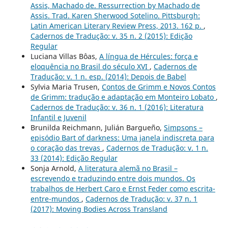
Assis, Machado de. Ressurrection by Machado de
Assis. Trad. Karen Sherwood Sotelino. Pittsburgh:
Latin American Literary Review Press, 2013. 162 p.
,
Cadernos de Tradução: v. 35 n. 2 (2015): Edição
Regular
Luciana Villas Bôas,
A língua de Hércules: força e
eloquência no Brasil do século XVI
,
Cadernos de
Tradução: v. 1 n. esp. (2014): Depois de Babel
Sylvia Maria Trusen,
Contos de Grimm e Novos Contos
de Grimm: tradução e adaptação em Monteiro Lobato
,
Cadernos de Tradução: v. 36 n. 1 (2016): Literatura
Infantil e Juvenil
Brunilda Reichmann, Julián Bargueño,
Simpsons –
episódio Bart of darkness: Uma janela indiscreta para
o coração das trevas
,
Cadernos de Tradução: v. 1 n.
33 (2014): Edição Regular
Sonja Arnold,
A literatura alemã no Brasil –
escrevendo e traduzindo entre dois mundos. Os
trabalhos de Herbert Caro e Ernst Feder como escrita-
entre-mundos
,
Cadernos de Tradução: v. 37 n. 1
(2017): Moving Bodies Across Transland