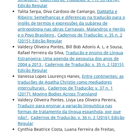
Edição Regular
Talita Serpa, Diva Cardoso de Camargo,
DaMatta e
Ribeiro: Semelhanças e diferenças na tradução para o
inglês de termos e expressões da subárea de
antropologia nas obras Carnavais, Malandros e Heróis
e o Povo Brasileiro
,
Cadernos de Tradução: v. 35 n. 2
(2015): Edição Regular
Valdecy Oliveira Pontes, Bill Bob Adonis A. L. e Sousa,
Rafael Ferreira da Silva,
Tradução e ensino de Língua
Estrangeira: Uma agenda de pesquisa dos anos de
2004 a 2013
,
Cadernos de Tradução: v. 35 n. 2 (2015):
Edição Regular
Vanessa Lopes Lourenço Hanes,
Entre continentes: as
traduções de Agatha Christie como mediadores
interculturais
,
Cadernos de Tradução: v. 37 n. 1
(2017): Moving Bodies Across Transland
Valdecy Oliveira Pontes, Livya Lea Oliveira Pereira,
Traduzir para ensinar a variação linguística nas
formas de tratamento da língua espanhola, por que
não?
,
Cadernos de Tradução: v. 36 n. 2 (2016): Edição
Regular
Cynthia Beatrice Costa, Luana Ferreira de Freitas,