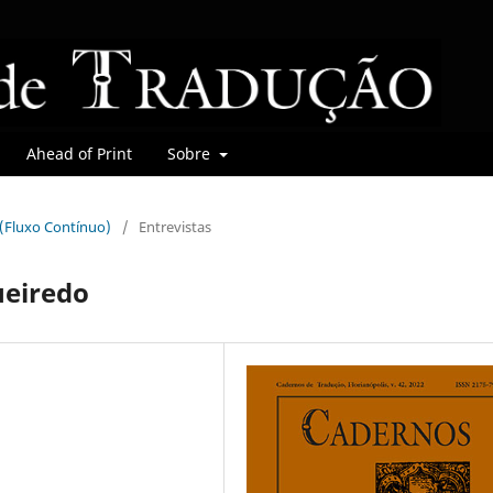
Ahead of Print
Sobre
r (Fluxo Contínuo)
/
Entrevistas
ueiredo