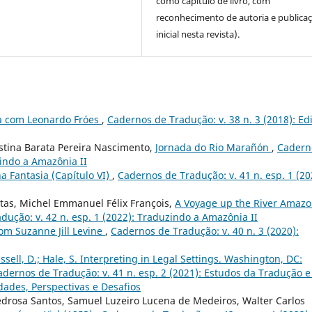
como capítulo de livro, com
reconhecimento de autoria e publica
inicial nesta revista).
ta com Leonardo Fróes
,
Cadernos de Tradução: v. 38 n. 3 (2018): Ed
istina Barata Pereira Nascimento,
Jornada do Rio Marañón
,
Cadern
zindo a Amazônia II
 Fantasia (Capítulo VI)
,
Cadernos de Tradução: v. 41 n. esp. 1 (20
itas, Michel Emmanuel Félix François,
A Voyage up the River Amaz
dução: v. 42 n. esp. 1 (2022): Traduzindo a Amazônia II
com Suzanne Jill Levine
,
Cadernos de Tradução: v. 40 n. 3 (2020):
ssell, D.; Hale, S. Interpreting in Legal Settings. Washington, DC:
adernos de Tradução: v. 41 n. esp. 2 (2021): Estudos da Tradução e
dades, Perspectivas e Desafios
edrosa Santos, Samuel Luzeiro Lucena de Medeiros, Walter Carlos