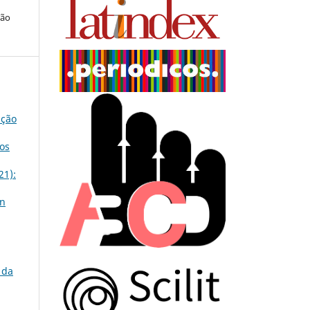
ção
ição
os
21):
on
 da