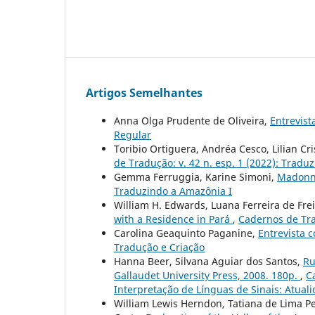
Artigos Semelhantes
Anna Olga Prudente de Oliveira,
Entrevis
Regular
Toribio Ortiguera, Andréa Cesco, Lilian Cr
de Tradução: v. 42 n. esp. 1 (2022): Tradu
Gemma Ferruggia, Karine Simoni,
Madonna
Traduzindo a Amazônia I
William H. Edwards, Luana Ferreira de Fre
with a Residence in Pará
,
Cadernos de Tra
Carolina Geaquinto Paganine,
Entrevista 
Tradução e Criação
Hanna Beer, Silvana Aguiar dos Santos,
Ru
Gallaudet University Press, 2008. 180p.
,
C
Interpretação de Línguas de Sinais: Atuali
William Lewis Herndon, Tatiana de Lima P