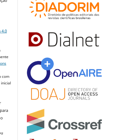
ução
a
 4.0
a
mente
mons
o com
inicial
r
 para
do
ou