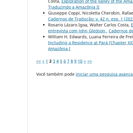
Costa,
Exploration of the Valley of the Ama
Traduzindo a Amazônia II
Giuseppe Coppi, Nicoletta Cherobin, Rafael
Cadernos de Tradução: v. 42 n. esp. 1 (20
Rosario Lázaro Igoa, Walter Carlos Costa,
E
entrevista com John Gledson
,
Cadernos de 
William H. Edwards, Luana Ferreira de Fre
Including a Residence at Pará (Chapter XX
Amazônia I
<<
<
1
2
3
4
5
6
7
8
9
10
>
>>
Você também pode
iniciar uma pesquisa avança