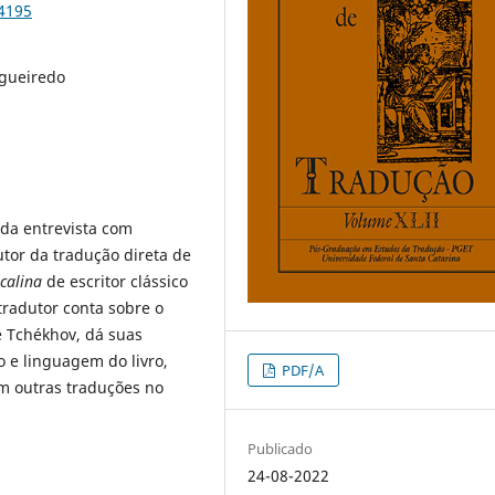
84195
igueiredo
 da entrevista com
utor da tradução direta de
acalina
de escritor clássico
tradutor conta sobre o
e Tchékhov, dá suas
lo e linguagem do livro,
PDF/A
m outras traduções no
Publicado
24-08-2022