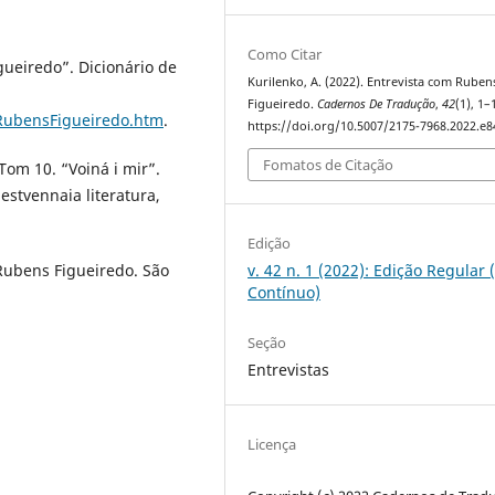
Como Citar
igueiredo”. Dicionário de
Kurilenko, A. (2022). Entrevista com Ruben
Figueiredo.
Cadernos De Tradução
,
42
(1), 1–
/RubensFigueiredo.htm
.
https://doi.org/10.5007/2175-7968.2022.e
Fomatos de Citação
 Tom 10. “Voiná i mir”.
stvennaia literatura,
Edição
 Rubens Figueiredo. São
v. 42 n. 1 (2022): Edição Regular 
Contínuo)
Seção
Entrevistas
Licença