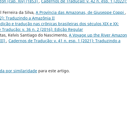
zon (cap. Xiv) (1853)
,
Cadernos de Tradução: v. 42 n. esp. 1 (2022):
 Ferreira da Silva,
A Província das Amazonas, de Giuseppe Coppi
,
22): Traduzindo a Amazônia II
dição e tradução nas crônicas brasileiras dos séculos XIX e XX:
Tradução: v. 36 n. 2 (2016): Edição Regular
itas, Kelvis Santiago do Nascimento,
A Voyage up the River Amazon
III)
,
Cadernos de Tradução: v. 41 n. esp. 1 (2021): Traduzindo a
da por similaridade
para este artigo.