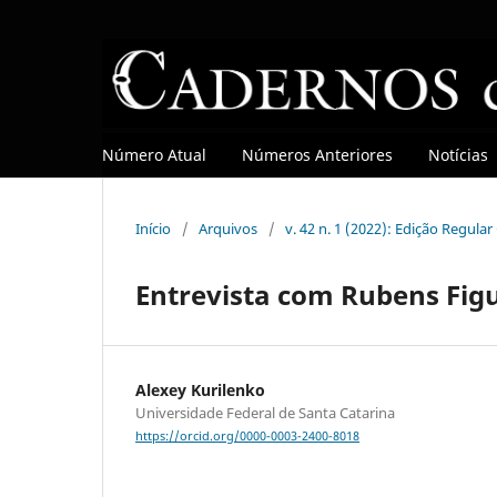
Número Atual
Números Anteriores
Notícias
Início
/
Arquivos
/
v. 42 n. 1 (2022): Edição Regula
Entrevista com Rubens Fig
Alexey Kurilenko
Universidade Federal de Santa Catarina
https://orcid.org/0000-0003-2400-8018