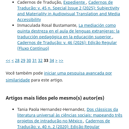
Cadernos de Tradução,
Expediente
,
Cadernos de
Tradução: v. 45 n. Special Issue 2 (2025): Subjectivity
and Materiality in Audiovisual Translation and Media
Accessibility
Inmaculada Rosal Bustamante,
La mediación como
quinta destreza en el aula de lenguas extranjeras: la
traducción pedagógica en la educación superior
,
Cadernos de Tradução: v. 46 (2026): Edição Regular
(Fluxo Contínuo)
<<
<
28
29
30
31
32
33
34
>
>>
Você também pode
iniciar uma pesquisa avançada por
similaridade
para este artigo.
Artigos mais lidos pelo mesmo(s) autor(es)
Tania Paola Hernandez-Hernandez,
Dos clássicos da
literatura universal às ciências sociais: mapeando três
projetos de intradução no México
,
Cadernos de
Tradução: v. 40 n. 2 (2020): Edição Regular