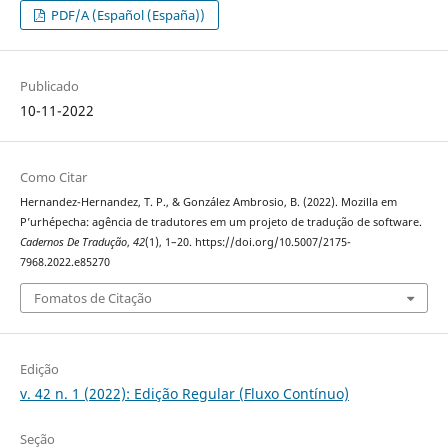
PDF/A (Español (España))
Publicado
10-11-2022
Como Citar
Hernandez-Hernandez, T. P., & González Ambrosio, B. (2022). Mozilla em
P’urhépecha: agência de tradutores em um projeto de tradução de software.
Cadernos De Tradução
,
42
(1), 1–20. https://doi.org/10.5007/2175-
7968.2022.e85270
Fomatos de Citação
Edição
v. 42 n. 1 (2022): Edição Regular (Fluxo Contínuo)
Seção