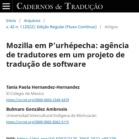
Início
/
Arquivos
/
v. 42 n. 1 (2022): Edição Regular (Fluxo Contínuo)
/
Artigos
Mozilla em P’urhépecha: agência
de tradutores em um projeto de
tradução de software
Tania Paola Hernandez-Hernandez
El Colegio de Mexico
https://orcid.org/0000-0003-2549-5479
Bulmaro González Ambrosio
Universidad Intercultural Indígena de Michoacán
https://orcid.org/0000-0002-8362-5115
DOI:
https://doi.org/10.5007/2175-7968.2022.e85270