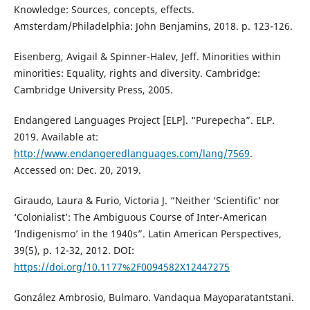
Knowledge: Sources, concepts, effects.
Amsterdam/Philadelphia: John Benjamins, 2018. p. 123-126.
Eisenberg, Avigail & Spinner-Halev, Jeff. Minorities within
minorities: Equality, rights and diversity. Cambridge:
Cambridge University Press, 2005.
Endangered Languages Project [ELP]. “Purepecha”. ELP.
2019. Available at:
http://www.endangeredlanguages.com/lang/7569
.
Accessed on: Dec. 20, 2019.
Giraudo, Laura & Furio, Victoria J. “Neither ‘Scientific’ nor
‘Colonialist’: The Ambiguous Course of Inter-American
‘Indigenismo’ in the 1940s”. Latin American Perspectives,
39(5), p. 12-32, 2012. DOI:
https://doi.org/10.1177%2F0094582X12447275
González Ambrosio, Bulmaro. Vandaqua Mayoparatantstani.