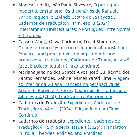
Monica Lupetti, João Paulo Silvestre,
O português
moderno, em italiano. Os dicionários de Raffaele
Enrico Raqueni e Levindo Castro de La Fayette
,
Cadernos de Tradução: v. 44 n. esp. 3 (2024):
Intercâmbios Finisseculares: o Português Entre Norma
e Tradução
Caiwen Wang, Olivia Cockburn, David Stockings,
Online terminology resources in medical translation:
Practices and perceptions among students and
professional translators
,
Cadernos de Tradução: v. 45
(2025): Edição Regular (Fluxo Contínuo)
Mariana Janaina dos Santos Alves, José Guilherme dos
Santos Fernandes, Gabriel Nunes Yared Lima,
Viagem
ao interior da Guiana Francesa na perspectiva de
Adam de Bauve e P. Ferré
,
Cadernos de Tradução: v.
44 n. esp. 4 (2024): Traduzindo a Amazônia IV
Cadernos de Tradução,
Expediente
,
Cadernos de
Tradução: v. 44 n. 1 (2024): Edição Regular (Fluxo
Contínuo)
Cadernos de Tradução,
Expediente
,
Cadernos de
Tradução: v. 45 n. Special Issue 1 (2025): Translation
in India: Theories, Policies, and Practices