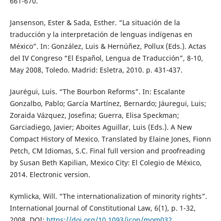
661-670.
Jansenson, Ester & Sada, Esther. “La situación de la
traducción y la interpretación de lenguas indígenas en
México”. In: González, Luis & Hernúñez, Pollux (Eds.). Actas
del IV Congreso “El Español, Lengua de Traducción”, 8-10,
May 2008, Toledo. Madrid: Esletra, 2010. p. 431-437.
Jaurégui, Luis. “The Bourbon Reforms”. In: Escalante
Gonzalbo, Pablo; García Martínez, Bernardo; Jáuregui, Luis;
Zoraida Vázquez, Josefina; Guerra, Elisa Speckman;
Garciadiego, Javier; Aboites Aguillar, Luis (Eds.). A New
Compact History of Mexico. Translated by Elaine Jones, Fionn
Petch, CM Idiomas, S.C. Final full version and proofreading
by Susan Beth Kapilian, Mexico City: El Colegio de México,
2014. Electronic version.
Kymlicka, Will. “The internationalization of minority rights”.
International Journal of Constitutional Law, 6(1), p. 1-32,
2008. DOI:
https://doi.org/10.1093/icon/mom032