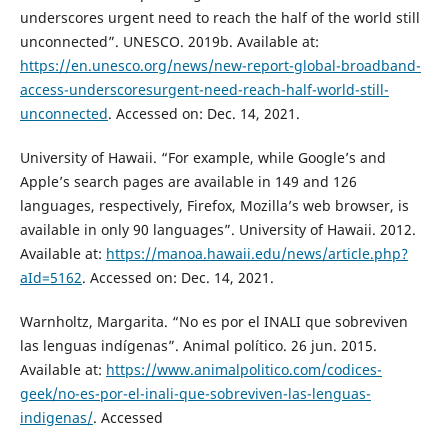
underscores urgent need to reach the half of the world still
unconnected”. UNESCO. 2019b. Available at:
https://en.unesco.org/news/new-report-global-broadband-
access-underscoresurgent-need-reach-half-world-still-
unconnected
. Accessed on: Dec. 14, 2021.
University of Hawaii. “For example, while Google’s and
Apple’s search pages are available in 149 and 126
languages, respectively, Firefox, Mozilla’s web browser, is
available in only 90 languages”. University of Hawaii. 2012.
Available at:
https://manoa.hawaii.edu/news/article.php?
aId=5162
. Accessed on: Dec. 14, 2021.
Warnholtz, Margarita. “No es por el INALI que sobreviven
las lenguas indígenas”. Animal político. 26 jun. 2015.
Available at:
https://www.animalpolitico.com/codices-
geek/no-es-por-el-inali-que-sobreviven-las-lenguas-
indigenas/
. Accessed