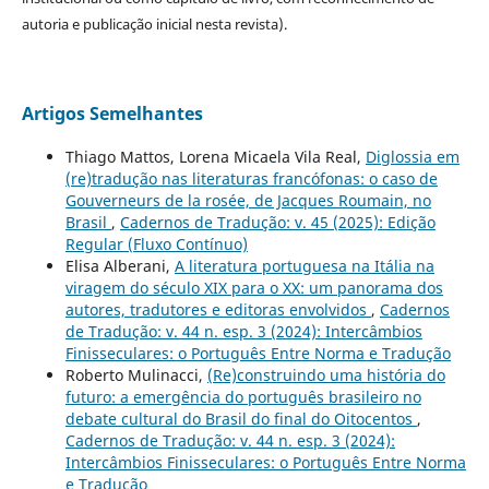
autoria e publicação inicial nesta revista).
Artigos Semelhantes
Thiago Mattos, Lorena Micaela Vila Real,
Diglossia em
(re)tradução nas literaturas francófonas: o caso de
Gouverneurs de la rosée, de Jacques Roumain, no
Brasil
,
Cadernos de Tradução: v. 45 (2025): Edição
Regular (Fluxo Contínuo)
Elisa Alberani,
A literatura portuguesa na Itália na
viragem do século XIX para o XX: um panorama dos
autores, tradutores e editoras envolvidos
,
Cadernos
de Tradução: v. 44 n. esp. 3 (2024): Intercâmbios
Finisseculares: o Português Entre Norma e Tradução
Roberto Mulinacci,
(Re)construindo uma história do
futuro: a emergência do português brasileiro no
debate cultural do Brasil do final do Oitocentos
,
Cadernos de Tradução: v. 44 n. esp. 3 (2024):
Intercâmbios Finisseculares: o Português Entre Norma
e Tradução