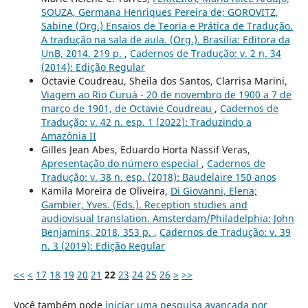
SOUZA, Germana Henriques Pereira de; GOROVITZ,
Sabine (Org.) Ensaios de Teoria e Prática de Tradução.
A tradução na sala de aula. (Org.). Brasília: Editora da
UnB, 2014. 219 p.
,
Cadernos de Tradução: v. 2 n. 34
(2014): Edição Regular
Octavie Coudreau, Sheila dos Santos, Clarrisa Marini,
Viagem ao Rio Curuá - 20 de novembro de 1900 a 7 de
março de 1901, de Octavie Coudreau
,
Cadernos de
Tradução: v. 42 n. esp. 1 (2022): Traduzindo a
Amazônia II
Gilles Jean Abes, Eduardo Horta Nassif Veras,
Apresentação do número especial
,
Cadernos de
Tradução: v. 38 n. esp. (2018): Baudelaire 150 anos
Kamila Moreira de Oliveira,
Di Giovanni, Elena;
Gambier, Yves. (Eds.). Reception studies and
audiovisual translation. Amsterdam/Philadelphia: John
Benjamins, 2018, 353 p.
,
Cadernos de Tradução: v. 39
n. 3 (2019): Edição Regular
<<
<
17
18
19
20
21
22
23
24
25
26
>
>>
Você também pode
iniciar uma pesquisa avançada por