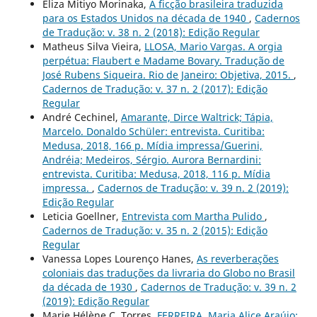
Eliza Mitiyo Morinaka,
A ficção brasileira traduzida
para os Estados Unidos na década de 1940
,
Cadernos
de Tradução: v. 38 n. 2 (2018): Edição Regular
Matheus Silva Vieira,
LLOSA, Mario Vargas. A orgia
perpétua: Flaubert e Madame Bovary. Tradução de
José Rubens Siqueira. Rio de Janeiro: Objetiva, 2015.
,
Cadernos de Tradução: v. 37 n. 2 (2017): Edição
Regular
André Cechinel,
Amarante, Dirce Waltrick; Tápia,
Marcelo. Donaldo Schüler: entrevista. Curitiba:
Medusa, 2018, 166 p. Mídia impressa/Guerini,
Andréia; Medeiros, Sérgio. Aurora Bernardini:
entrevista. Curitiba: Medusa, 2018, 116 p. Mídia
impressa.
,
Cadernos de Tradução: v. 39 n. 2 (2019):
Edição Regular
Leticia Goellner,
Entrevista com Martha Pulido
,
Cadernos de Tradução: v. 35 n. 2 (2015): Edição
Regular
Vanessa Lopes Lourenço Hanes,
As reverberações
coloniais das traduções da livraria do Globo no Brasil
da década de 1930
,
Cadernos de Tradução: v. 39 n. 2
(2019): Edição Regular
Marie Hélène C. Torres,
FERREIRA, Maria Alice Araújo;