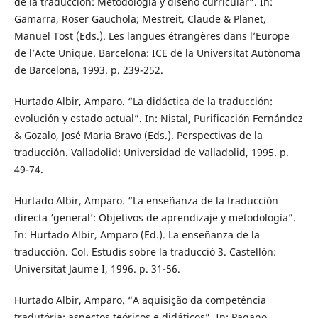
de la traducción: Metodologia y diseño curricular”. In:
Gamarra, Roser Gauchola; Mestreit, Claude & Planet,
Manuel Tost (Eds.). Les langues étrangères dans l’Europe
de l’Acte Unique. Barcelona: ICE de la Universitat Autònoma
de Barcelona, 1993. p. 239-252.
Hurtado Albir, Amparo. “La didáctica de la traducción:
evolución y estado actual”. In: Nistal, Purificación Fernández
& Gozalo, José Maria Bravo (Eds.). Perspectivas de la
traducción. Valladolid: Universidad de Valladolid, 1995. p.
49-74.
Hurtado Albir, Amparo. “La enseñanza de la traducción
directa ‘general’: Objetivos de aprendizaje y metodología”.
In: Hurtado Albir, Amparo (Ed.). La enseñanza de la
traducción. Col. Estudis sobre la traducció 3. Castellón:
Universitat Jaume I, 1996. p. 31-56.
Hurtado Albir, Amparo. “A aquisição da competência
tradutória: aspectos teóricos e didáticos”. In: Pagano,