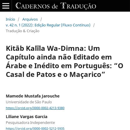
Início
/
Arquivos
/
v. 42 n. 1 (2022): Edição Regular (Fluxo Contínuo)
/
Tradução & Criação
Kitāb Kalīla Wa-Dimna: Um
Capítulo ainda não Editado em
Árabe e Inédito em Português: “O
Casal de Patos e o Maçarico”
Mamede Mustafa Jarouche
Universidade de São Paulo
https://orcid.org/0000-0002-4213-9380
Liliane Vargas Garcia
Pesquisadora Independente
https://orcid.org/0000-0002-5212-5935