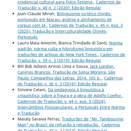
credencial cultural para Folco Testena
,
Cadernos de
Tradução: v. 40 n. 2 (2020): Edição Regular
Jean-Claude Miroir,
Bilinguismo jurídico chinês-
português em Macau: análise e alinhamento de
corpus com IA
,
Cadernos de Tradução: v. 45 n. esp. 3
(2025): Tradução e Interculturalidade Chinês-
Português
Lauro Maia Amorim, Bianca Trindade di Santi,
Norma
padrão, norma culta e hibridismo linguístico em
traduções de artigos do New York Times
,
Cadernos de
Tradução: v. 39 n. 3 (2019): Edição Regular
Bill Bob Adonis Arinos Lima e Sousa,
Jack London.
Caninos Brancos. Tradução de Sonia Moreira. São
Paulo: Companhia das Letras, 2014. 165 p.
,
Cadernos
de Tradução: v. 36 n. 3 (2016): Edição Regular
Simone Celani,
Da pedagogia à linguística à
crioulística: sobre a figura e a obra de Adolfo Coelho
,
Cadernos de Tradução: v. 44 n. esp. 3 (2024):
Intercâmbios Finisseculares: o Português Entre Norma
e Tradução
Maiaty Saraiva Ferraz,
Traduções de "Mr. Tambourine
Man" no Brasil: da refração à retradução
,
Cadernos
de Tradução: v. 37 n. 2 (2017): Edição Regular