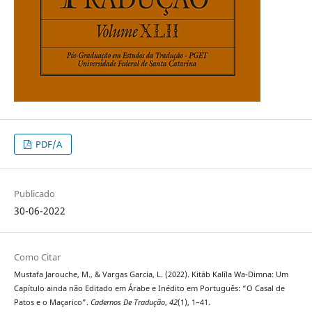
PDF/A
Publicado
30-06-2022
Como Citar
Mustafa Jarouche, M., & Vargas Garcia, L. (2022). Kitāb Kalīla Wa-Dimna: Um
Capítulo ainda não Editado em Árabe e Inédito em Português: “O Casal de
Patos e o Maçarico”.
Cadernos De Tradução
,
42
(1), 1–41.