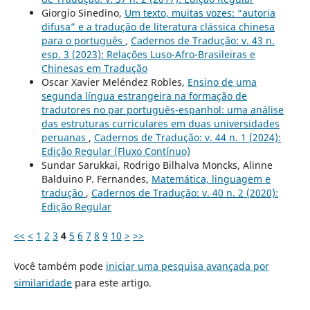
Giorgio Sinedino,
Um texto, muitas vozes: “autoria
difusa” e a tradução de literatura clássica chinesa
para o português
,
Cadernos de Tradução: v. 43 n.
esp. 3 (2023): Relações Luso-Afro-Brasileiras e
Chinesas em Tradução
Oscar Xavier Meléndez Robles,
Ensino de uma
segunda língua estrangeira na formação de
tradutores no par português-espanhol: uma análise
das estruturas curriculares em duas universidades
peruanas
,
Cadernos de Tradução: v. 44 n. 1 (2024):
Edição Regular (Fluxo Contínuo)
Sundar Sarukkai, Rodrigo Bilhalva Moncks, Alinne
Balduino P. Fernandes,
Matemática, linguagem e
tradução
,
Cadernos de Tradução: v. 40 n. 2 (2020):
Edição Regular
<<
<
1
2
3
4
5
6
7
8
9
10
>
>>
Você também pode
iniciar uma pesquisa avançada por
similaridade
para este artigo.