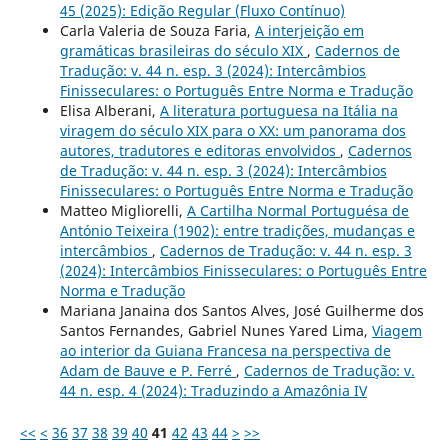
45 (2025): Edição Regular (Fluxo Contínuo)
Carla Valeria de Souza Faria,
A interjeição em
gramáticas brasileiras do século XIX
,
Cadernos de
Tradução: v. 44 n. esp. 3 (2024): Intercâmbios
Finisseculares: o Português Entre Norma e Tradução
Elisa Alberani,
A literatura portuguesa na Itália na
viragem do século XIX para o XX: um panorama dos
autores, tradutores e editoras envolvidos
,
Cadernos
de Tradução: v. 44 n. esp. 3 (2024): Intercâmbios
Finisseculares: o Português Entre Norma e Tradução
Matteo Migliorelli,
A Cartilha Normal Portuguésa de
António Teixeira (1902): entre tradições, mudanças e
intercâmbios
,
Cadernos de Tradução: v. 44 n. esp. 3
(2024): Intercâmbios Finisseculares: o Português Entre
Norma e Tradução
Mariana Janaina dos Santos Alves, José Guilherme dos
Santos Fernandes, Gabriel Nunes Yared Lima,
Viagem
ao interior da Guiana Francesa na perspectiva de
Adam de Bauve e P. Ferré
,
Cadernos de Tradução: v.
44 n. esp. 4 (2024): Traduzindo a Amazônia IV
<<
<
36
37
38
39
40
41
42
43
44
>
>>