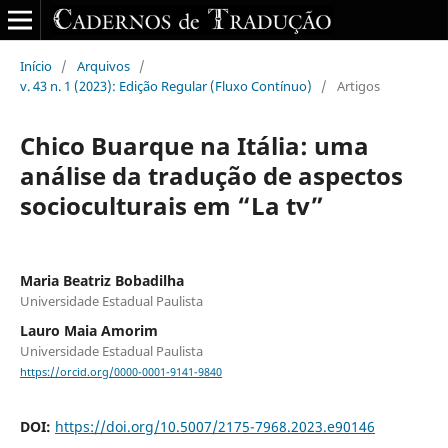
Início
/
Arquivos
/
v. 43 n. 1 (2023): Edição Regular (Fluxo Contínuo)
/
Artigos
Chico Buarque na Itália: uma
análise da tradução de aspectos
socioculturais em “La tv”
Maria Beatriz Bobadilha
Universidade Estadual Paulista
Lauro Maia Amorim
Universidade Estadual Paulista
https://orcid.org/0000-0001-9141-9840
DOI:
https://doi.org/10.5007/2175-7968.2023.e90146