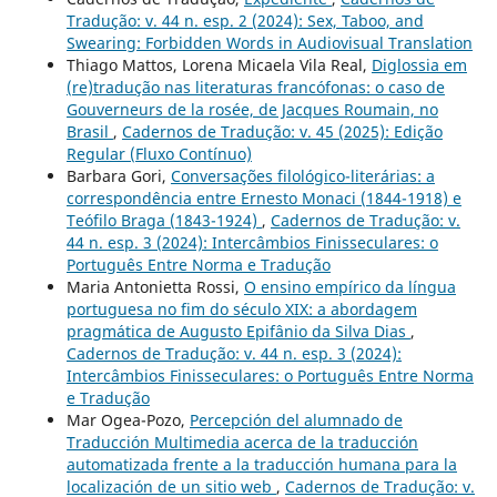
Tradução: v. 44 n. esp. 2 (2024): Sex, Taboo, and
Swearing: Forbidden Words in Audiovisual Translation
Thiago Mattos, Lorena Micaela Vila Real,
Diglossia em
(re)tradução nas literaturas francófonas: o caso de
Gouverneurs de la rosée, de Jacques Roumain, no
Brasil
,
Cadernos de Tradução: v. 45 (2025): Edição
Regular (Fluxo Contínuo)
Barbara Gori,
Conversações filológico-literárias: a
correspondência entre Ernesto Monaci (1844-1918) e
Teófilo Braga (1843-1924)
,
Cadernos de Tradução: v.
44 n. esp. 3 (2024): Intercâmbios Finisseculares: o
Português Entre Norma e Tradução
Maria Antonietta Rossi,
O ensino empírico da língua
portuguesa no fim do século XIX: a abordagem
pragmática de Augusto Epifânio da Silva Dias
,
Cadernos de Tradução: v. 44 n. esp. 3 (2024):
Intercâmbios Finisseculares: o Português Entre Norma
e Tradução
Mar Ogea-Pozo,
Percepción del alumnado de
Traducción Multimedia acerca de la traducción
automatizada frente a la traducción humana para la
localización de un sitio web
,
Cadernos de Tradução: v.