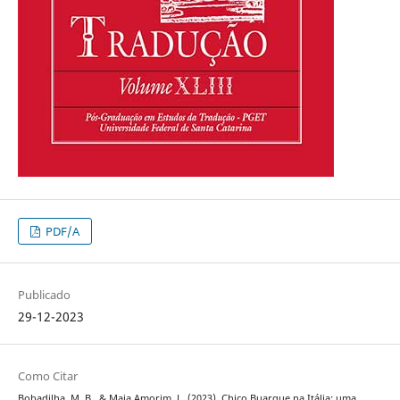
PDF/A
Publicado
29-12-2023
Como Citar
Bobadilha, M. B., & Maia Amorim, L. (2023). Chico Buarque na Itália: uma