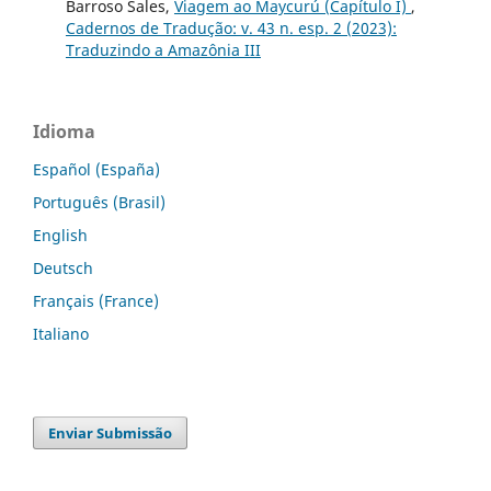
Barroso Sales,
Viagem ao Maycurú (Capítulo I)
,
Cadernos de Tradução: v. 43 n. esp. 2 (2023):
Traduzindo a Amazônia III
Idioma
Español (España)
Português (Brasil)
English
Deutsch
Français (France)
Italiano
Enviar Submissão