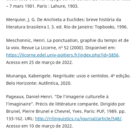
– 7 mars 1901. Paris : Lahure, 1903.
Merquior, J. G. De Anchieta a Euclides: breve história da
literatura brasileira I. 3. ed. Rio de Janeiro: Topbooks, 1996.
Meschonnic, Henri. La ponctuation, graphie du temps et de
la voix. Revue La Licorne, nº 52 (2000). Disponível em:
https://licorne.edel.univ-poitiers.fr/index.php?id=5856
.
Acesso em 25 de março de 2022.
Munanga, Kabengele. Negritude: usos e sentidos. 4ª edição.
Belo Horizonte: Autêntica, 2020.
Pageaux, Daniel-Henri. “De l’imagerie culturelle à
l’imaginaire”. Précis de littérature comparée. Dirigido por
Brunel, Pierre Brunel e Chevrel, Yves. Paris: PUF, 1989. pp.
133-162. URL:
http://rrlinguistics.ru/journal/article/548/
.
Acesso em 10 de março de 2022.