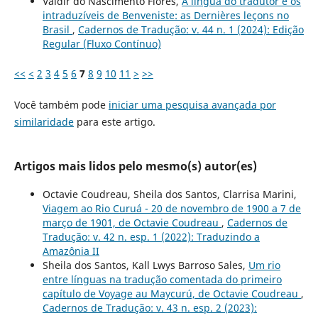
Valdir do Nascimento Flores,
A língua do tradutor e os
intraduzíveis de Benveniste: as Dernières leçons no
Brasil
,
Cadernos de Tradução: v. 44 n. 1 (2024): Edição
Regular (Fluxo Contínuo)
<<
<
2
3
4
5
6
7
8
9
10
11
>
>>
Você também pode
iniciar uma pesquisa avançada por
similaridade
para este artigo.
Artigos mais lidos pelo mesmo(s) autor(es)
Octavie Coudreau, Sheila dos Santos, Clarrisa Marini,
Viagem ao Rio Curuá - 20 de novembro de 1900 a 7 de
março de 1901, de Octavie Coudreau
,
Cadernos de
Tradução: v. 42 n. esp. 1 (2022): Traduzindo a
Amazônia II
Sheila dos Santos, Kall Lwys Barroso Sales,
Um rio
entre línguas na tradução comentada do primeiro
capítulo de Voyage au Maycurú, de Octavie Coudreau
,
Cadernos de Tradução: v. 43 n. esp. 2 (2023):