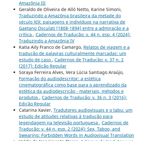
Amazônia III
Geraldo de Oliveira de Alló Netto, Karine Simoni,
Traduzindo a Amazônia brasileira da metade do
século XIX: paisagens e indivíduos na narrativa de
Gaetano Osculati (1808-1894) entre a admiração e a
crítica
,
Cadernos de Tradução: v. 44 n. esp. 4 (2024):
Traduzindo a Amazônia IV
Katia Aily Franco de Camargo,
Relatos de viagem e a
tradução de palavras culturalmente marcadas: um
estudo de caso
,
Cadernos de Tradução: v. 37 n. 2
(2017): Edição Regular
Soraya Ferreira Alves, Vera Lúcia Santiago Araújo,
Formação do audiodescritor: a estética
cinematográfica como base para o aprendizado da
estética da audiodescrição - materiais, métodos e
produtos
,
Cadernos de Tradução: v. 36 n. 3 (2016):
Edição Regular
Catarina Xavier,
Tradutores audiovisuais e o tabu: um
estudo de atitudes relativas à tradução para
legendagem na televisão portuguesa
,
Cadernos de
Tradução: v. 44 n. esp. 2 (2024): Sex, Taboo, and
Swearing: Forbidden Words in Audiovisual Translation