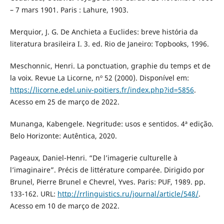
– 7 mars 1901. Paris : Lahure, 1903.
Merquior, J. G. De Anchieta a Euclides: breve história da
literatura brasileira I. 3. ed. Rio de Janeiro: Topbooks, 1996.
Meschonnic, Henri. La ponctuation, graphie du temps et de
la voix. Revue La Licorne, nº 52 (2000). Disponível em:
https://licorne.edel.univ-poitiers.fr/index.php?id=5856
.
Acesso em 25 de março de 2022.
Munanga, Kabengele. Negritude: usos e sentidos. 4ª edição.
Belo Horizonte: Autêntica, 2020.
Pageaux, Daniel-Henri. “De l’imagerie culturelle à
l’imaginaire”. Précis de littérature comparée. Dirigido por
Brunel, Pierre Brunel e Chevrel, Yves. Paris: PUF, 1989. pp.
133-162. URL:
http://rrlinguistics.ru/journal/article/548/
.
Acesso em 10 de março de 2022.