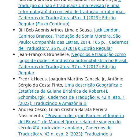
tradução ou não é tradução? Uma revisão (e uma
reformulação) do conceito de tradução intralingual
,
Cadernos de Tradução: v. 43 n. 1 (2023): Edição
Regular (Fluxo Contínuo)
Bill Bob Adonis Arinos Lima e Sousa,
Jack London.
Caninos Brancos. Tradução de Sonia Moreira. São
Paulo: Companhia das Letras, 2014. 165 p.
,
Cadernos
de Tradução: v. 36 n. 3 (2016): Edição Regular
Jean-François Brunelière,
Negócios e tradução como
jogos de poder: A indústria automobilística no Brasil
,
Cadernos de Tradução: v. 37 n. 3 (2017): Edição
Regular
Fredrik Hoeus, Joaquim Martins Cancela Jr, Antônio
Sérgio da Costa Pinto,
Uma descrição Geográfica e
Estatística da Guiana Britânica de Robert-H.
Schomburgk
,
Cadernos de Tradução: v. 42 n. esp. 1
(2022): Traduzindo a Amazônia II
Andréa Cesco, Lilian Cristina Barata Pereira
Nascimento,
“Provincia del gran Pará en el Imperio
del Brasil”, de Manuel Ijurra: relato de viagem do
século XIX traduzido e anotado
,
Cadernos de
Tradução: v. 43 n. esp. 2 (2023): Traduzindo a