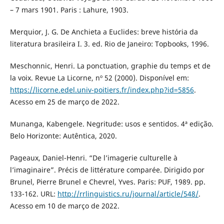
– 7 mars 1901. Paris : Lahure, 1903.
Merquior, J. G. De Anchieta a Euclides: breve história da
literatura brasileira I. 3. ed. Rio de Janeiro: Topbooks, 1996.
Meschonnic, Henri. La ponctuation, graphie du temps et de
la voix. Revue La Licorne, nº 52 (2000). Disponível em:
https://licorne.edel.univ-poitiers.fr/index.php?id=5856
.
Acesso em 25 de março de 2022.
Munanga, Kabengele. Negritude: usos e sentidos. 4ª edição.
Belo Horizonte: Autêntica, 2020.
Pageaux, Daniel-Henri. “De l’imagerie culturelle à
l’imaginaire”. Précis de littérature comparée. Dirigido por
Brunel, Pierre Brunel e Chevrel, Yves. Paris: PUF, 1989. pp.
133-162. URL:
http://rrlinguistics.ru/journal/article/548/
.
Acesso em 10 de março de 2022.