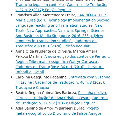
Tradução legal em contexto
,
Cadernos de Tradução:
v. 37 n. 2 (2017): Edição Regular
Francisco Allan Montenegro Freire,
CARRIÓ-PASTOR,
María Luisa (Ed.). Technology Implementation Second
Language Teaching and Translation Studies: New
Tools, New Approaches. Valencia: Springer Science
And Business Media Singapore, 2016. 256 p. (New
Frontiers in Translation Studies)
,
Cadernos de
Tradução: v. 40 n. 1 (2020): Edição Regular
Anna Olga Prudente de Oliveira, Márcia Amaral
Peixoto Martins,
A nova edição dos contos de Perrault:
Regina Zilberman ressignifica Walcyr Carrasco
,
Cadernos de Tradução: v. 36 n. 1 (2016): Literatura
Infantil e Juvenil
Carolina Geaquinto Paganine,
Entrevista com Suzanne
Jill Levine
,
Cadernos de Tradução: v. 40 n. 3 (2020):
Tradução e Criação
Beatriz Regina Guimarães Barboza,
Resenha do livro
"Crítica e tradução" de Ana Cristina Cesar
,
Cadernos
de Tradução: v. 37 n. 2 (2017): Edição Regular
Adja Balbino de Amorim Barbieri Durão,
Projeto
metalexicográfico do Dicionário de Falsos Amigos