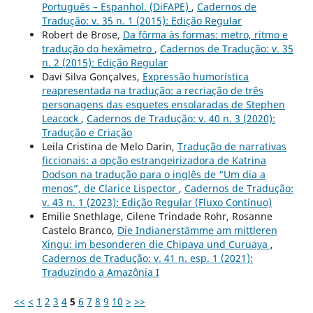
Português – Espanhol. (DiFAPE)
,
Cadernos de
Tradução: v. 35 n. 1 (2015): Edição Regular
Robert de Brose,
Da fôrma às formas: metro, ritmo e
tradução do hexâmetro
,
Cadernos de Tradução: v. 35
n. 2 (2015): Edição Regular
Davi Silva Gonçalves,
Expressão humorística
reapresentada na tradução: a recriação de três
personagens das esquetes ensolaradas de Stephen
Leacock
,
Cadernos de Tradução: v. 40 n. 3 (2020):
Tradução e Criação
Leila Cristina de Melo Darin,
Tradução de narrativas
ficcionais: a opção estrangeirizadora de Katrina
Dodson na tradução para o inglês de “Um dia a
menos”, de Clarice Lispector
,
Cadernos de Tradução:
v. 43 n. 1 (2023): Edição Regular (Fluxo Contínuo)
Emilie Snethlage, Cilene Trindade Rohr, Rosanne
Castelo Branco,
Die Indianerstämme am mittleren
Xingu: im besonderen die Chipaya und Curuaya
,
Cadernos de Tradução: v. 41 n. esp. 1 (2021):
Traduzindo a Amazônia I
<<
<
1
2
3
4
5
6
7
8
9
10
>
>>