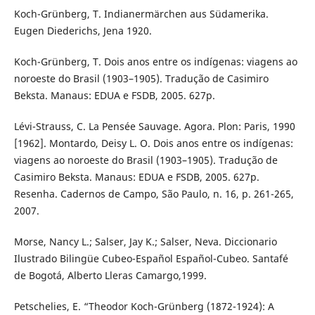
Koch-Grünberg, T. Indianermärchen aus Südamerika.
Eugen Diederichs, Jena 1920.
Koch-Grünberg, T. Dois anos entre os indígenas: viagens ao
noroeste do Brasil (1903–1905). Tradução de Casimiro
Beksta. Manaus: EDUA e FSDB, 2005. 627p.
Lévi-Strauss, C. La Pensée Sauvage. Agora. Plon: Paris, 1990
[1962]. Montardo, Deisy L. O. Dois anos entre os indígenas:
viagens ao noroeste do Brasil (1903–1905). Tradução de
Casimiro Beksta. Manaus: EDUA e FSDB, 2005. 627p.
Resenha. Cadernos de Campo, São Paulo, n. 16, p. 261-265,
2007.
Morse, Nancy L.; Salser, Jay K.; Salser, Neva. Diccionario
Ilustrado Bilingüe Cubeo-Español Español-Cubeo. Santafé
de Bogotá, Alberto Lleras Camargo,1999.
Petschelies, E. “Theodor Koch-Grünberg (1872-1924): A