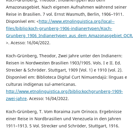
Amazonasgebiet. Nach eigenen Aufnahmen während seiner
Reise in Brasilien. 7 vol. Ernst Wasmuth, Berlin, 1906–1911.
Disponível em: <
http://www.etnolinguistica.org/local--
files/biblio:koch-grunberg-1906-indianertypen/Koch-
Grunberg_1906_Indianertypen_aus_dem_Amazonasgebiet_OCR
>. Acesso: 16/04/2022.
Koch-Grünberg, Theodor, Zwei Jahre unter den Indianern:
Reisen in Nordwesten Brasilien 1903/1905. Vols. I e II. Ed.
Strecker & Schröder. Stuttgart, 1909 (Vol. 1) e 1910 (vol. 2).
Disponível em: Biblioteca Digital Curt Nimuendajú: línguas e
culturas indígenas sul-americanas.
http://www.etnolinguistica.org/biblio:kochgrunberg-1909-
zwei-jahre
. Acesso: 16/04/2022.
Koch-Grünberg, T. Vom Roraima zum Orinoco. Ergebnisse
einer Reise in Nordbrasilien und Venezuela in den Jahren
1911–1913. 5 Vol. Strecker und Schröder, Stuttgart, 1916.