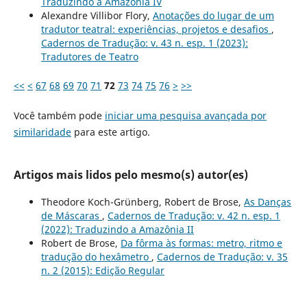
Traduzindo a Amazônia IV
Alexandre Villibor Flory,
Anotações do lugar de um
tradutor teatral: experiências, projetos e desafios
,
Cadernos de Tradução: v. 43 n. esp. 1 (2023):
Tradutores de Teatro
<<
<
67
68
69
70
71
72
73
74
75
76
>
>>
Você também pode
iniciar uma pesquisa avançada por
similaridade
para este artigo.
Artigos mais lidos pelo mesmo(s) autor(es)
Theodore Koch-Grünberg, Robert de Brose,
As Danças
de Máscaras
,
Cadernos de Tradução: v. 42 n. esp. 1
(2022): Traduzindo a Amazônia II
Robert de Brose,
Da fôrma às formas: metro, ritmo e
tradução do hexâmetro
,
Cadernos de Tradução: v. 35
n. 2 (2015): Edição Regular