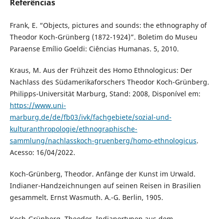
Referências
Frank, E. “Objects, pictures and sounds: the ethnography of
Theodor Koch-Grünberg (1872-1924)”. Boletim do Museu
Paraense Emílio Goeldi: Ciências Humanas. 5, 2010.
Kraus, M. Aus der Frühzeit des Homo Ethnologicus: Der
Nachlass des Südamerikaforschers Theodor Koch-Grünberg.
Philipps-Universität Marburg, Stand: 2008, Disponível em:
https://www.uni-
marburg.de/de/fb03/ivk/fachgebiete/sozial-und-
kulturanthropologie/ethnographische-
sammlung/nachlasskoch-gruenberg/homo-ethnologicus
.
Acesso: 16/04/2022.
Koch-Grünberg, Theodor. Anfänge der Kunst im Urwald.
Indianer-Handzeichnungen auf seinen Reisen in Brasilien
gesammelt. Ernst Wasmuth. A.-G. Berlin, 1905.
Koch-Grünberg, Theodor. Indianertypen aus dem