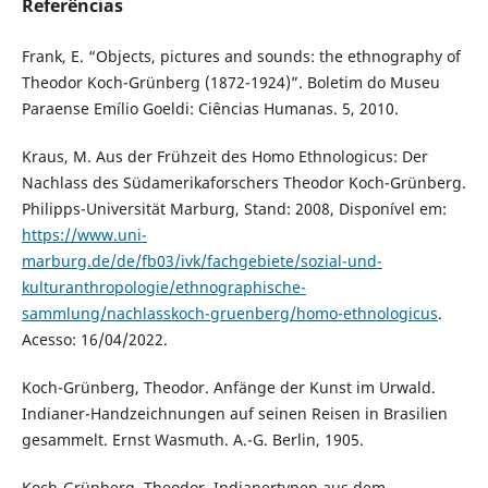
Referências
Frank, E. “Objects, pictures and sounds: the ethnography of
Theodor Koch-Grünberg (1872-1924)”. Boletim do Museu
Paraense Emílio Goeldi: Ciências Humanas. 5, 2010.
Kraus, M. Aus der Frühzeit des Homo Ethnologicus: Der
Nachlass des Südamerikaforschers Theodor Koch-Grünberg.
Philipps-Universität Marburg, Stand: 2008, Disponível em:
https://www.uni-
marburg.de/de/fb03/ivk/fachgebiete/sozial-und-
kulturanthropologie/ethnographische-
sammlung/nachlasskoch-gruenberg/homo-ethnologicus
.
Acesso: 16/04/2022.
Koch-Grünberg, Theodor. Anfänge der Kunst im Urwald.
Indianer-Handzeichnungen auf seinen Reisen in Brasilien
gesammelt. Ernst Wasmuth. A.-G. Berlin, 1905.
Koch-Grünberg, Theodor. Indianertypen aus dem