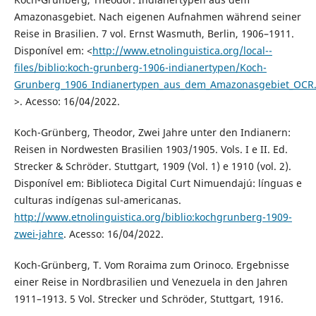
Amazonasgebiet. Nach eigenen Aufnahmen während seiner
Reise in Brasilien. 7 vol. Ernst Wasmuth, Berlin, 1906–1911.
Disponível em: <
http://www.etnolinguistica.org/local--
files/biblio:koch-grunberg-1906-indianertypen/Koch-
Grunberg_1906_Indianertypen_aus_dem_Amazonasgebiet_OCR
>. Acesso: 16/04/2022.
Koch-Grünberg, Theodor, Zwei Jahre unter den Indianern:
Reisen in Nordwesten Brasilien 1903/1905. Vols. I e II. Ed.
Strecker & Schröder. Stuttgart, 1909 (Vol. 1) e 1910 (vol. 2).
Disponível em: Biblioteca Digital Curt Nimuendajú: línguas e
culturas indígenas sul-americanas.
http://www.etnolinguistica.org/biblio:kochgrunberg-1909-
zwei-jahre
. Acesso: 16/04/2022.
Koch-Grünberg, T. Vom Roraima zum Orinoco. Ergebnisse
einer Reise in Nordbrasilien und Venezuela in den Jahren
1911–1913. 5 Vol. Strecker und Schröder, Stuttgart, 1916.