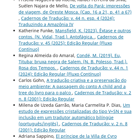
Suélen Najara de Mello,
De volta do Pará: impressões
de viagem, de Oreste Mosca. (Cap. 16 a 21, p. 41 a 67)
,
Cadernos de Tradução: v. 44 n. esp. 4 (2024):
Traduzindo a Amazônia IV
Katherine Funke,
Mansfield, K. (2023). Êxtase e outros
contos. (N. Vidal, Trad.). Antofágica.
,
Cadernos de
Tradução: v. 45 (2025): Edição Regular (Fluxo
Contínuo)
Regina Almeida do Amaral,
Condé, M. (2019). Eu,
Tituba: bruxa negra de Salem. (N. B. Polesso, Trad.).
Rosa dos Tempos.
,
Cadernos de Tradução: v. 44 n. 1
(2024): Edição Regular (Fluxo Contínuo)
Carlos Gohn,
A tradução criativa e a preservação do
meio ambiente: A passagem do conto A child and a
tree do livro para o palco
,
Cadernos de Tradução: v. 2
n. 8 (2001): Edição Regular
Milena de Uzeda Garrão, Maria Carmelita P. Dias,
Um
estudo de expressões cristalizadas do tipo V+SN e sua
inclusão em um tradutor automático bilíngüe
(português/inglês)
,
Cadernos de Tradução: v. 2 n. 8
(2001): Edição Regular
Adriana Sappino,
El príncipe de la Villa de Cyro