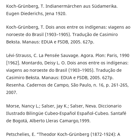
Koch-Grünberg, T. Indianermärchen aus Südamerika.
Eugen Diederichs, Jena 1920.
Koch-Grünberg, T. Dois anos entre os indígenas: viagens ao
noroeste do Brasil (1903–1905). Tradução de Casimiro
Beksta. Manaus: EDUA e FSDB, 2005. 627p.
Lévi-Strauss, C. La Pensée Sauvage. Agora. Plon: Paris, 1990
[1962]. Montardo, Deisy L. O. Dois anos entre os indígenas:
viagens ao noroeste do Brasil (1903–1905). Tradução de
Casimiro Beksta. Manaus: EDUA e FSDB, 2005. 627p.
Resenha. Cadernos de Campo, São Paulo, n. 16, p. 261-265,
2007.
Morse, Nancy L.; Salser, Jay K.; Salser, Neva. Diccionario
Ilustrado Bilingüe Cubeo-Español Español-Cubeo. Santafé
de Bogotá, Alberto Lleras Camargo,1999.
Petschelies, E. “Theodor Koch-Grünberg (1872-1924): A