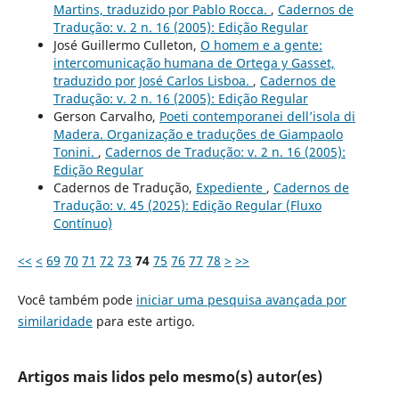
Martins, traduzido por Pablo Rocca.
,
Cadernos de
Tradução: v. 2 n. 16 (2005): Edição Regular
José Guillermo Culleton,
O homem e a gente:
intercomunicação humana de Ortega y Gasset,
traduzido por José Carlos Lisboa.
,
Cadernos de
Tradução: v. 2 n. 16 (2005): Edição Regular
Gerson Carvalho,
Poeti contemporanei dell’isola di
Madera. Organização e traduções de Giampaolo
Tonini.
,
Cadernos de Tradução: v. 2 n. 16 (2005):
Edição Regular
Cadernos de Tradução,
Expediente
,
Cadernos de
Tradução: v. 45 (2025): Edição Regular (Fluxo
Contínuo)
<<
<
69
70
71
72
73
74
75
76
77
78
>
>>
Você também pode
iniciar uma pesquisa avançada por
similaridade
para este artigo.
Artigos mais lidos pelo mesmo(s) autor(es)