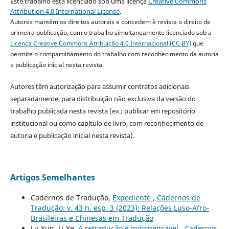
Este trabalho está licenciado sob uma licença
Creative Commons
Attribution 4.0 International License
.
Autores mantêm os direitos autorais e concedem à revista o direito de
primeira publicação, com o trabalho simultaneamente licenciado sob a
Licença Creative Commons Atribuição 4.0 Internacional (CC BY)
que
permite o compartilhamento do trabalho com reconhecimento da autoria
e publicação inicial nesta revista.
Autores têm autorização para assumir contratos adicionais
separadamente, para distribuição não exclusiva da versão do
trabalho publicada nesta revista (ex.: publicar em repositório
institucional ou como capítulo de livro, com reconhecimento de
autoria e publicação inicial nesta revista).
Artigos Semelhantes
Cadernos de Tradução,
Expediente
,
Cadernos de
Tradução: v. 43 n. esp. 3 (2023): Relações Luso-Afro-
Brasileiras e Chinesas em Tradução
Lu Xun, Li Ye,
A retradução é indispensável
,
Cadernos