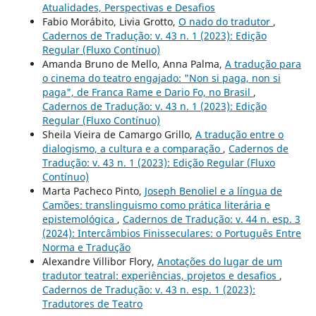
Atualidades, Perspectivas e Desafios
Fabio Morábito, Livia Grotto,
O nado do tradutor
,
Cadernos de Tradução: v. 43 n. 1 (2023): Edição
Regular (Fluxo Contínuo)
Amanda Bruno de Mello, Anna Palma,
A tradução para
o cinema do teatro engajado: "Non si paga, non si
paga", de Franca Rame e Dario Fo, no Brasil
,
Cadernos de Tradução: v. 43 n. 1 (2023): Edição
Regular (Fluxo Contínuo)
Sheila Vieira de Camargo Grillo,
A tradução entre o
dialogismo, a cultura e a comparação
,
Cadernos de
Tradução: v. 43 n. 1 (2023): Edição Regular (Fluxo
Contínuo)
Marta Pacheco Pinto,
Joseph Benoliel e a língua de
Camões: translinguismo como prática literária e
epistemológica
,
Cadernos de Tradução: v. 44 n. esp. 3
(2024): Intercâmbios Finisseculares: o Português Entre
Norma e Tradução
Alexandre Villibor Flory,
Anotações do lugar de um
tradutor teatral: experiências, projetos e desafios
,
Cadernos de Tradução: v. 43 n. esp. 1 (2023):
Tradutores de Teatro