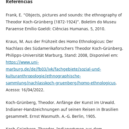
Referências
Frank, E. “Objects, pictures and sounds: the ethnography of
Theodor Koch-Grünberg (1872-1924)”. Boletim do Museu
Paraense Emílio Goeldi: Ciências Humanas. 5, 2010.
Kraus, M. Aus der Frühzeit des Homo Ethnologicus: Der
Nachlass des Südamerikaforschers Theodor Koch-Grünberg.
Philipps-Universität Marburg, Stand: 2008, Disponível em:
https://www.uni-
marburg.de/de/fb03/ivk/fachgebiete/sozial-und-
kulturanthropologie/ethnographische-
sammlung/nachlasskoch-gruenberg/homo-ethnologicus
.
Acesso: 16/04/2022.
Koch-Grünberg, Theodor. Anfänge der Kunst im Urwald.
Indianer-Handzeichnungen auf seinen Reisen in Brasilien
gesammelt. Ernst Wasmuth. A.-G. Berlin, 1905.
Koch-Grünberg, Theodor. Indianertypen aus dem