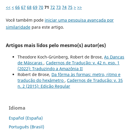
<<
<
66
67
68
69
70
71
72
73
74
75
>
>>
Você também pode
iniciar uma pesquisa avançada por
similaridade
para este artigo.
Artigos mais lidos pelo mesmo(s) autor(es)
Theodore Koch-Grünberg, Robert de Brose,
As Danças
de Máscaras
,
Cadernos de Tradução: v. 42 n. esp. 1
(2022): Traduzindo a Amazônia II
Robert de Brose,
Da fôrma às formas: metro, ritmo e
tradução do hexâmetro
,
Cadernos de Tradução: v. 35
n. 2 (2015): Edição Regular
Idioma
Español (España)
Português (Brasil)