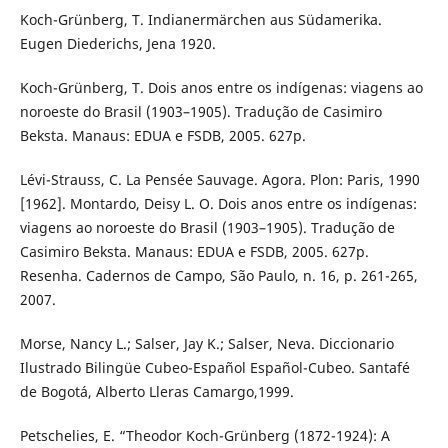
Koch-Grünberg, T. Indianermärchen aus Südamerika.
Eugen Diederichs, Jena 1920.
Koch-Grünberg, T. Dois anos entre os indígenas: viagens ao
noroeste do Brasil (1903–1905). Tradução de Casimiro
Beksta. Manaus: EDUA e FSDB, 2005. 627p.
Lévi-Strauss, C. La Pensée Sauvage. Agora. Plon: Paris, 1990
[1962]. Montardo, Deisy L. O. Dois anos entre os indígenas:
viagens ao noroeste do Brasil (1903–1905). Tradução de
Casimiro Beksta. Manaus: EDUA e FSDB, 2005. 627p.
Resenha. Cadernos de Campo, São Paulo, n. 16, p. 261-265,
2007.
Morse, Nancy L.; Salser, Jay K.; Salser, Neva. Diccionario
Ilustrado Bilingüe Cubeo-Español Español-Cubeo. Santafé
de Bogotá, Alberto Lleras Camargo,1999.
Petschelies, E. “Theodor Koch-Grünberg (1872-1924): A