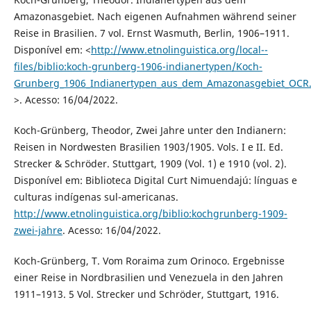
Amazonasgebiet. Nach eigenen Aufnahmen während seiner
Reise in Brasilien. 7 vol. Ernst Wasmuth, Berlin, 1906–1911.
Disponível em: <
http://www.etnolinguistica.org/local--
files/biblio:koch-grunberg-1906-indianertypen/Koch-
Grunberg_1906_Indianertypen_aus_dem_Amazonasgebiet_OCR
>. Acesso: 16/04/2022.
Koch-Grünberg, Theodor, Zwei Jahre unter den Indianern:
Reisen in Nordwesten Brasilien 1903/1905. Vols. I e II. Ed.
Strecker & Schröder. Stuttgart, 1909 (Vol. 1) e 1910 (vol. 2).
Disponível em: Biblioteca Digital Curt Nimuendajú: línguas e
culturas indígenas sul-americanas.
http://www.etnolinguistica.org/biblio:kochgrunberg-1909-
zwei-jahre
. Acesso: 16/04/2022.
Koch-Grünberg, T. Vom Roraima zum Orinoco. Ergebnisse
einer Reise in Nordbrasilien und Venezuela in den Jahren
1911–1913. 5 Vol. Strecker und Schröder, Stuttgart, 1916.