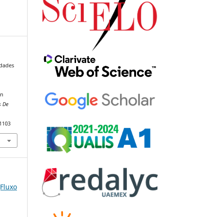
idades
ón
s De
91103
(Fluxo