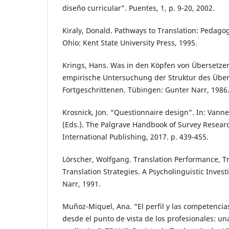
diseño curricular”. Puentes, 1, p. 9-20, 2002.
Kiraly, Donald. Pathways to Translation: Pedago
Ohio: Kent State University Press, 1995.
Krings, Hans. Was in den Köpfen von Übersetzer
empirische Untersuchung der Struktur des Übe
Fortgeschrittenen. Tübingen: Gunter Narr, 1986
Krosnick, Jon. “Questionnaire design”. In: Vanne
(Eds.). The Palgrave Handbook of Survey Resear
International Publishing, 2017. p. 439-455.
Lörscher, Wolfgang. Translation Performance, Tr
Translation Strategies. A Psycholinguistic Inves
Narr, 1991.
Muñoz-Miquel, Ana. “El perfil y las competencia
desde el punto de vista de los profesionales: u