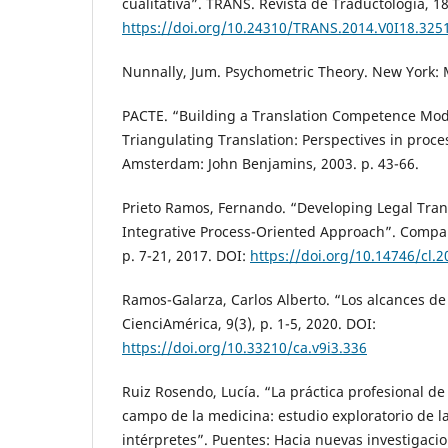
cualitativa”. TRANS. Revista de Traductología, 18
https://doi.org/10.24310/TRANS.2014.V0I18.325
Nunnally, Jum. Psychometric Theory. New York: 
PACTE. “Building a Translation Competence Model
Triangulating Translation: Perspectives in proce
Amsterdam: John Benjamins, 2003. p. 43-66.
Prieto Ramos, Fernando. “Developing Legal Tra
Integrative Process-Oriented Approach”. Compara
p. 7-21, 2017. DOI:
https://doi.org/10.14746/cl.2
Ramos-Galarza, Carlos Alberto. “Los alcances de
CienciAmérica, 9(3), p. 1-5, 2020. DOI:
https://doi.org/10.33210/ca.v9i3.336
Ruiz Rosendo, Lucía. “La práctica profesional de 
campo de la medicina: estudio exploratorio de l
intérpretes”. Puentes: Hacia nuevas investigaci