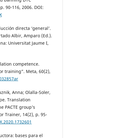
 p. 90-116, 2006. DOI:
X
ucción directa ‘general’.
tado Albir, Amparo (Ed.).
na: Universitat Jaume I,
slation competence.
r training”. Meta, 60(2),
1032857ar
nik, Anna; Olalla-Soler,
pe. Translation
the PACTE group’s
 Trainer, 14(2), p. 95-
9X.2020.1732601
uctora: bases para el