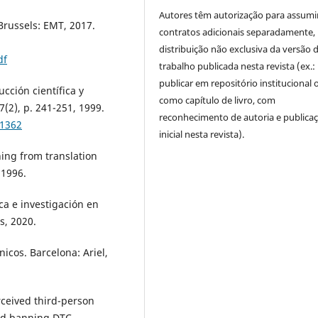
Autores têm autorização para assumi
russels: EMT, 2017.
contratos adicionais separadamente,
distribuição não exclusiva da versão 
df
trabalho publicada nesta revista (ex.:
publicar em repositório institucional 
cción científica y
como capítulo de livro, com
7(2), p. 241-251, 1999.
reconhecimento de autoria e publica
61362
inicial nesta revista).
ning from translation
 1996.
a e investigación en
s, 2020.
nicos. Barcelona: Ariel,
rceived third-person
and banning DTC