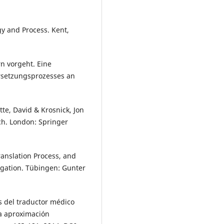
gy and Process. Kent,
n vorgeht. Eine
rsetzungsprozesses an
.
tte, David & Krosnick, Jon
ch. London: Springer
anslation Process, and
tigation. Tübingen: Gunter
s del traductor médico
na aproximación