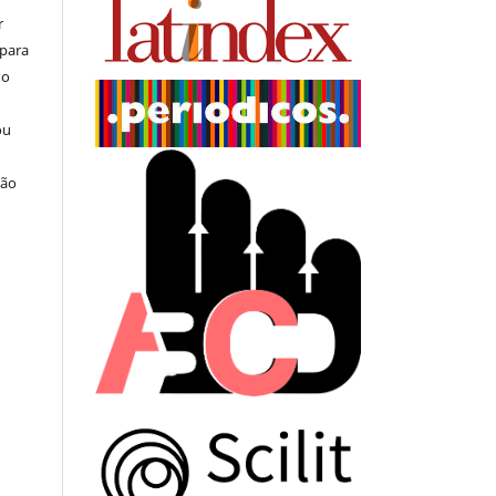
r
 para
do
ou
ção