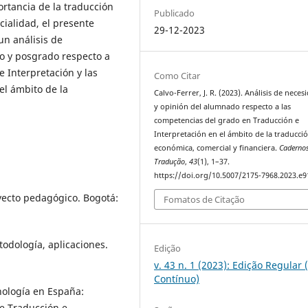
rtancia de la traducción
Publicado
ialidad, el presente
29-12-2023
un análisis de
o y posgrado respecto a
 Interpretación y las
Como Citar
el ámbito de la
Calvo-Ferrer, J. R. (2023). Análisis de neces
y opinión del alumnado respecto a las
competencias del grado en Traducción e
Interpretación en el ámbito de la traducci
económica, comercial y financiera.
Caderno
Tradução
,
43
(1), 1–37.
https://doi.org/10.5007/2175-7968.2023.e
ecto pedagógico. Bogotá:
Fomatos de Citação
todología, aplicaciones.
Edição
v. 43 n. 1 (2023): Edição Regular 
Contínuo)
nología en España:
e Traducción e