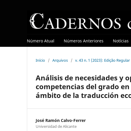
Número Atual
Números Anteriores
Notícias
Início
/
Arquivos
/
v. 43 n. 1 (2023): Edição Regula
Análisis de necesidades y 
competencias del grado en 
ámbito de la traducción ec
José Ramón Calvo-Ferrer
Universidad de Alicante