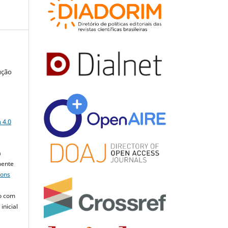
ução
a
 4.0
a
mente
mons
o com
inicial