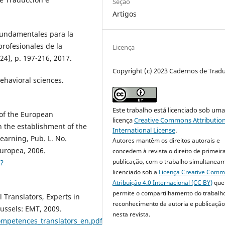
Seção
Artigos
 fundamentales para la
rofesionales de la
Licença
24), p. 197-216, 2017.
Copyright (c) 2023 Cadernos de Trad
behavioral sciences.
Este trabalho está licenciado sob um
of the European
licença
Creative Commons Attribution
n the establishment of the
International License
.
earning, Pub. L. No.
Autores mantêm os direitos autorais e
uropea, 2006.
concedem à revista o direito de primeir
publicação, com o trabalho simultanea
/?
licenciado sob a
Licença Creative Com
Atribuição 4.0 Internacional (CC BY)
que
permite o compartilhamento do trabalh
Translators, Experts in
reconhecimento da autoria e publicação 
ussels: EMT, 2009.
nesta revista.
competences_translators_en.pdf