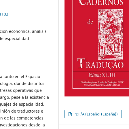
91103
ción económica, análisis
de especialidad
a tanto en el Espacio
logía, donde distintos
strezas operativas que
argo, pese a la existencia
guajes de especialidad,
pinión de traductores e
PDF/A (Español (España))
ón de las competencias
nvestigaciones desde la