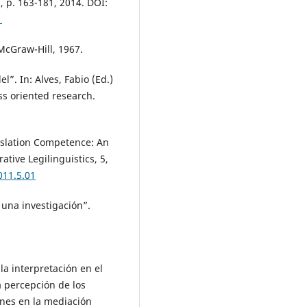
, p. 163-181, 2014. DOI:
1
McGraw-Hill, 1967.
”. In: Alves, Fabio (Ed.)
ss oriented research.
nslation Competence: An
tive Legilinguistics, 5,
011.5.01
 una investigación”.
la interpretación en el
a percepción de los
ones en la mediación