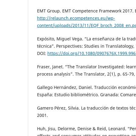
EMT Group. EMT Competence Framework 2017. B
http://relaunch.ecompetences.eu/wp-
content/uploads/2013/11/EQF_broch_2008_en.p
Expósito, Miguel Vega. “La enseñanza de la tradu
técnica”. Perspectives: Studies in Translatology, 
DOI:
https://doi.org/10.1080/0907676X.1999.99
Fraser, Janet. “The Translator Investigated: lear
process analysis”. The Translator, 2(1), p. 65-79,
Gallego Hernández, Daniel. Traducción económic
España: Estudio bibliométrico. Granada: Comare
Gamero Pérez, Silvia. La traducción de textos téc
2001.
Huh, Jisu, Delorme, Denise & Reid, Leonard. “Pe
effects and consumer attitudes on prevetting 