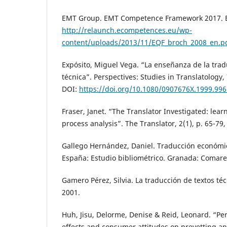
EMT Group. EMT Competence Framework 2017. B
http://relaunch.ecompetences.eu/wp-
content/uploads/2013/11/EQF_broch_2008_en.p
Expósito, Miguel Vega. “La enseñanza de la tradu
técnica”. Perspectives: Studies in Translatology, 
DOI:
https://doi.org/10.1080/0907676X.1999.99
Fraser, Janet. “The Translator Investigated: lear
process analysis”. The Translator, 2(1), p. 65-79,
Gallego Hernández, Daniel. Traducción económic
España: Estudio bibliométrico. Granada: Comare
Gamero Pérez, Silvia. La traducción de textos téc
2001.
Huh, Jisu, Delorme, Denise & Reid, Leonard. “Pe
effects and consumer attitudes on prevetting 