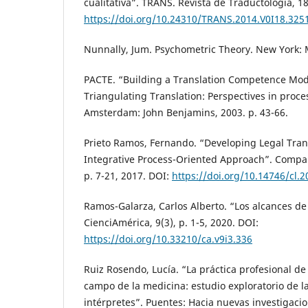
cualitativa”. TRANS. Revista de Traductología, 18
https://doi.org/10.24310/TRANS.2014.V0I18.325
Nunnally, Jum. Psychometric Theory. New York: 
PACTE. “Building a Translation Competence Model
Triangulating Translation: Perspectives in proce
Amsterdam: John Benjamins, 2003. p. 43-66.
Prieto Ramos, Fernando. “Developing Legal Tra
Integrative Process-Oriented Approach”. Compara
p. 7-21, 2017. DOI:
https://doi.org/10.14746/cl.2
Ramos-Galarza, Carlos Alberto. “Los alcances de
CienciAmérica, 9(3), p. 1-5, 2020. DOI:
https://doi.org/10.33210/ca.v9i3.336
Ruiz Rosendo, Lucía. “La práctica profesional de 
campo de la medicina: estudio exploratorio de l
intérpretes”. Puentes: Hacia nuevas investigaci