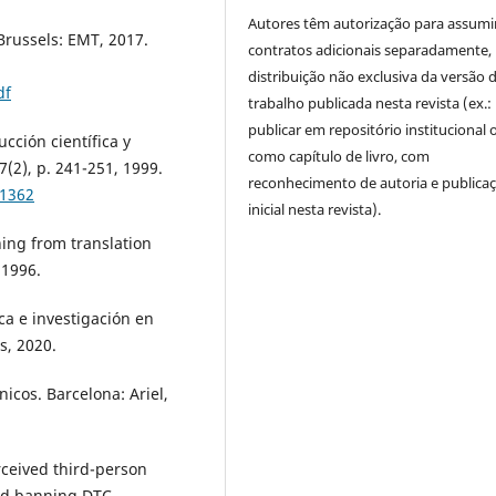
Autores têm autorização para assumi
russels: EMT, 2017.
contratos adicionais separadamente,
distribuição não exclusiva da versão 
df
trabalho publicada nesta revista (ex.:
publicar em repositório institucional 
cción científica y
como capítulo de livro, com
7(2), p. 241-251, 1999.
reconhecimento de autoria e publica
61362
inicial nesta revista).
ning from translation
 1996.
a e investigación en
s, 2020.
nicos. Barcelona: Ariel,
rceived third-person
and banning DTC