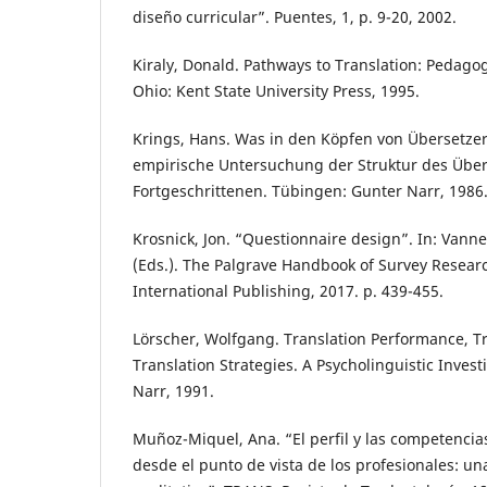
diseño curricular”. Puentes, 1, p. 9-20, 2002.
Kiraly, Donald. Pathways to Translation: Pedago
Ohio: Kent State University Press, 1995.
Krings, Hans. Was in den Köpfen von Übersetzer
empirische Untersuchung der Struktur des Übe
Fortgeschrittenen. Tübingen: Gunter Narr, 1986
Krosnick, Jon. “Questionnaire design”. In: Vanne
(Eds.). The Palgrave Handbook of Survey Resear
International Publishing, 2017. p. 439-455.
Lörscher, Wolfgang. Translation Performance, Tr
Translation Strategies. A Psycholinguistic Inves
Narr, 1991.
Muñoz-Miquel, Ana. “El perfil y las competencia
desde el punto de vista de los profesionales: u