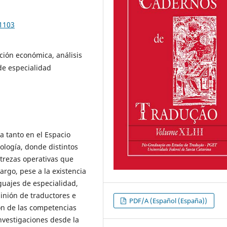
91103
ción económica, análisis
de especialidad
a tanto en el Espacio
logía, donde distintos
strezas operativas que
argo, pese a la existencia
guajes de especialidad,
pinión de traductores e
PDF/A (Español (España))
ón de las competencias
nvestigaciones desde la