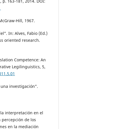
, p. 163-181, 2014. DOI:
1
McGraw-Hill, 1967.
”. In: Alves, Fabio (Ed.)
ss oriented research.
nslation Competence: An
tive Legilinguistics, 5,
011.5.01
 una investigación”.
la interpretación en el
a percepción de los
ones en la mediación