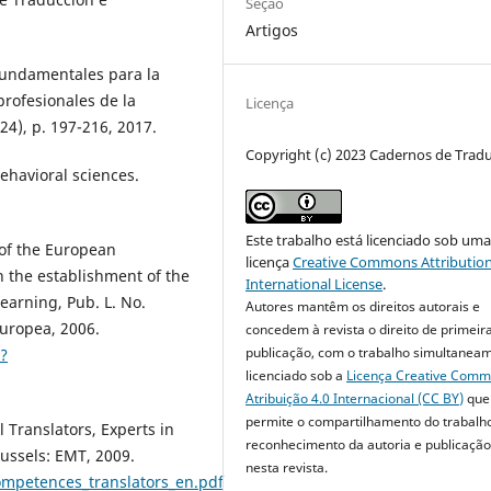
Seção
Artigos
 fundamentales para la
rofesionales de la
Licença
24), p. 197-216, 2017.
Copyright (c) 2023 Cadernos de Trad
behavioral sciences.
Este trabalho está licenciado sob um
of the European
licença
Creative Commons Attribution
n the establishment of the
International License
.
earning, Pub. L. No.
Autores mantêm os direitos autorais e
uropea, 2006.
concedem à revista o direito de primeir
publicação, com o trabalho simultanea
/?
licenciado sob a
Licença Creative Com
Atribuição 4.0 Internacional (CC BY)
que
permite o compartilhamento do trabalh
Translators, Experts in
reconhecimento da autoria e publicação 
ussels: EMT, 2009.
nesta revista.
competences_translators_en.pdf