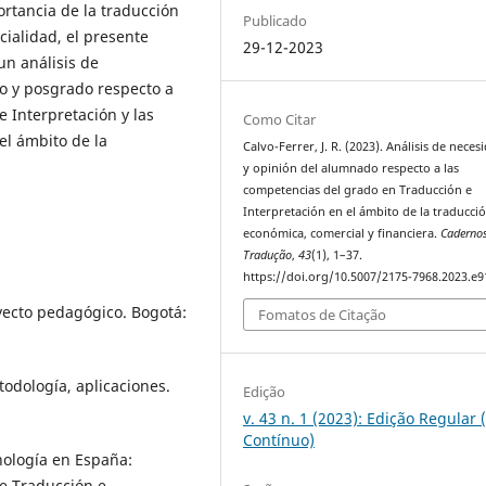
rtancia de la traducción
Publicado
ialidad, el presente
29-12-2023
un análisis de
o y posgrado respecto a
 Interpretación y las
Como Citar
el ámbito de la
Calvo-Ferrer, J. R. (2023). Análisis de neces
y opinión del alumnado respecto a las
competencias del grado en Traducción e
Interpretación en el ámbito de la traducci
económica, comercial y financiera.
Caderno
Tradução
,
43
(1), 1–37.
https://doi.org/10.5007/2175-7968.2023.e
ecto pedagógico. Bogotá:
Fomatos de Citação
todología, aplicaciones.
Edição
v. 43 n. 1 (2023): Edição Regular 
Contínuo)
nología en España:
e Traducción e