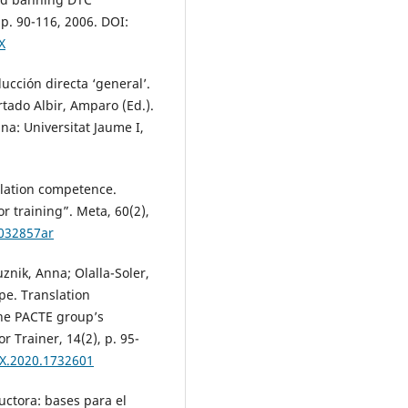
 p. 90-116, 2006. DOI:
X
ucción directa ‘general’.
tado Albir, Amparo (Ed.).
na: Universitat Jaume I,
slation competence.
r training”. Meta, 60(2),
1032857ar
nik, Anna; Olalla-Soler,
pe. Translation
the PACTE group’s
 Trainer, 14(2), p. 95-
9X.2020.1732601
uctora: bases para el