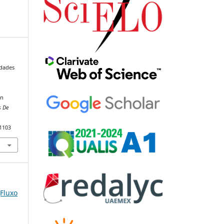
idades
ón
s De
91103
(Fluxo