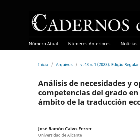
Número Atual
Números Anteriores
Notícias
Início
/
Arquivos
/
v. 43 n. 1 (2023): Edição Regula
Análisis de necesidades y 
competencias del grado en 
ámbito de la traducción ec
José Ramón Calvo-Ferrer
Universidad de Alicante