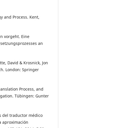
gy and Process. Kent,
n vorgeht. Eine
rsetzungsprozesses an
.
tte, David & Krosnick, Jon
ch. London: Springer
anslation Process, and
tigation. Tübingen: Gunter
s del traductor médico
na aproximación