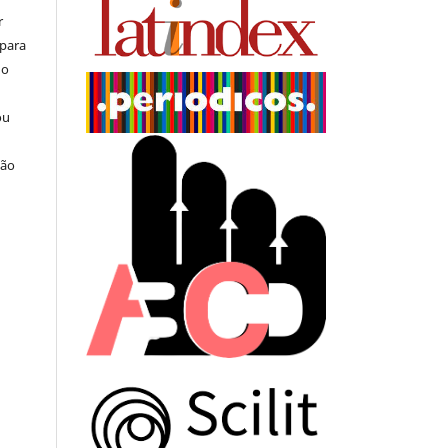
r
 para
do
ou
ção