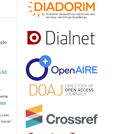
ução
a
 4.0
a
mente
mons
o com
inicial