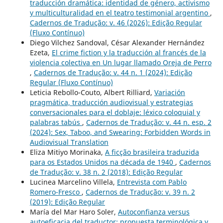
traducción dramática: identidad de género, activismo
y multiculturalidad en el teatro testimonial argentino
,
Cadernos de Tradução: v. 46 (2026): Edição Regular
(Fluxo Contínuo)
Diego Vilchez Sandoval, César Alexander Hernández
Ezeta,
El crime fiction y la traducción al francés de la
violencia colectiva en Un lugar llamado Oreja de Perro
,
Cadernos de Tradução: v. 44 n. 1 (2024): Edição
Regular (Fluxo Contínuo)
Leticia Rebollo-Couto, Albert Rilliard,
Variación
pragmática, traducción audiovisual y estrategias
conversacionales para el doblaje: léxico coloquial y
palabras tabús
,
Cadernos de Tradução: v. 44 n. esp. 2
(2024): Sex, Taboo, and Swearing: Forbidden Words in
Audiovisual Translation
Eliza Mitiyo Morinaka,
A ficção brasileira traduzida
para os Estados Unidos na década de 1940
,
Cadernos
de Tradução: v. 38 n. 2 (2018): Edição Regular
Lucinea Marcelino Villela,
Entrevista com Pablo
Romero-Fresco
,
Cadernos de Tradução: v. 39 n. 2
(2019): Edição Regular
María del Mar Haro Soler,
Autoconfianza versus
autoeficacia del traductor: propuesta terminológica y