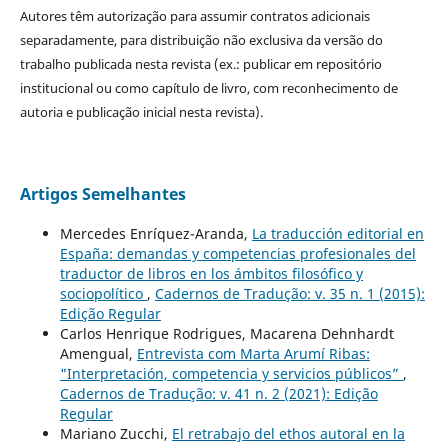
Autores têm autorização para assumir contratos adicionais
separadamente, para distribuição não exclusiva da versão do
trabalho publicada nesta revista (ex.: publicar em repositório
institucional ou como capítulo de livro, com reconhecimento de
autoria e publicação inicial nesta revista).
Artigos Semelhantes
Mercedes Enríquez-Aranda,
La traducción editorial en
España: demandas y competencias profesionales del
traductor de libros en los ámbitos filosófico y
sociopolítico
,
Cadernos de Tradução: v. 35 n. 1 (2015):
Edição Regular
Carlos Henrique Rodrigues, Macarena Dehnhardt
Amengual,
Entrevista com Marta Arumí Ribas:
"Interpretación, competencia y servicios públicos”
,
Cadernos de Tradução: v. 41 n. 2 (2021): Edição
Regular
Mariano Zucchi,
El retrabajo del ethos autoral en la