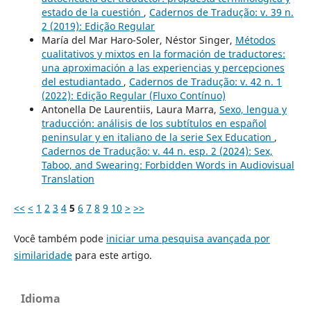
estado de la cuestión
,
Cadernos de Tradução: v. 39 n.
2 (2019): Edição Regular
María del Mar Haro-Soler, Néstor Singer,
Métodos
cualitativos y mixtos en la formación de traductores:
una aproximación a las experiencias y percepciones
del estudiantado
,
Cadernos de Tradução: v. 42 n. 1
(2022): Edição Regular (Fluxo Contínuo)
Antonella De Laurentiis, Laura Marra,
Sexo, lengua y
traducción: análisis de los subtítulos en español
peninsular y en italiano de la serie Sex Education
,
Cadernos de Tradução: v. 44 n. esp. 2 (2024): Sex,
Taboo, and Swearing: Forbidden Words in Audiovisual
Translation
<<
<
1
2
3
4
5
6
7
8
9
10
>
>>
Você também pode
iniciar uma pesquisa avançada por
similaridade
para este artigo.
Idioma