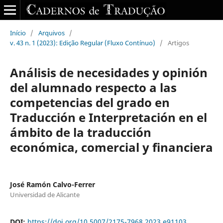
Início
/
Arquivos
/
v. 43 n. 1 (2023): Edição Regular (Fluxo Contínuo)
/
Artigos
Análisis de necesidades y opinión
del alumnado respecto a las
competencias del grado en
Traducción e Interpretación en el
ámbito de la traducción
económica, comercial y financiera
José Ramón Calvo-Ferrer
Universidad de Alicante
DOI:
https://doi.org/10.5007/2175-7968.2023.e91103