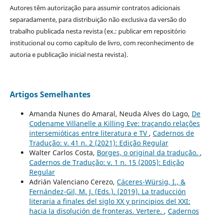
Autores têm autorização para assumir contratos adicionais
separadamente, para distribuição não exclusiva da versão do
trabalho publicada nesta revista (ex.: publicar em repositório
institucional ou como capítulo de livro, com reconhecimento de
autoria e publicação inicial nesta revista).
Artigos Semelhantes
Amanda Nunes do Amaral, Neuda Alves do Lago,
De
Codename Villanelle a Killing Eve: traçando relações
intersemióticas entre literatura e TV
,
Cadernos de
Tradução: v. 41 n. 2 (2021): Edição Regular
Walter Carlos Costa,
Borges, o original da tradução.
,
Cadernos de Tradução: v. 1 n. 15 (2005): Edição
Regular
Adrián Valenciano Cerezo,
Cáceres-Würsig, I., &
Fernández-Gil, M. J. (Eds.). (2019). La traducción
literaria a finales del siglo XX y principios del XXI:
hacia la disolución de fronteras. Vertere.
,
Cadernos