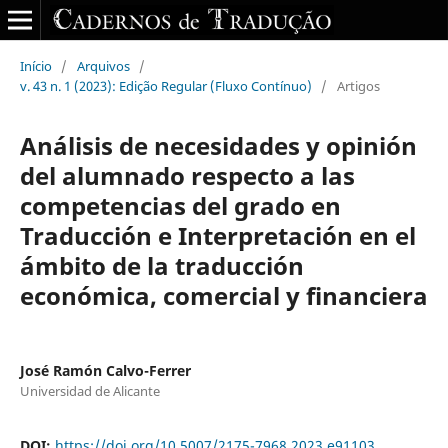
Início
/
Arquivos
/
v. 43 n. 1 (2023): Edição Regular (Fluxo Contínuo)
/
Artigos
Análisis de necesidades y opinión
del alumnado respecto a las
competencias del grado en
Traducción e Interpretación en el
ámbito de la traducción
económica, comercial y financiera
José Ramón Calvo-Ferrer
Universidad de Alicante
DOI:
https://doi.org/10.5007/2175-7968.2023.e91103