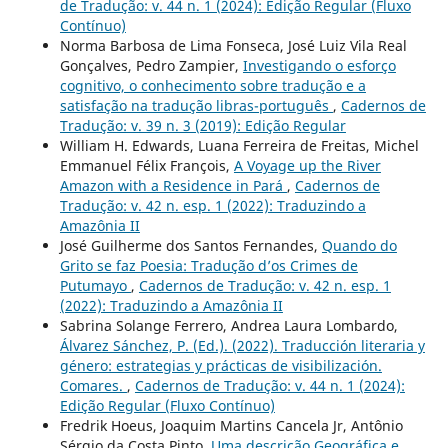
de Tradução: v. 44 n. 1 (2024): Edição Regular (Fluxo
Contínuo)
Norma Barbosa de Lima Fonseca, José Luiz Vila Real
Gonçalves, Pedro Zampier,
Investigando o esforço
cognitivo, o conhecimento sobre tradução e a
satisfação na tradução libras-português
,
Cadernos de
Tradução: v. 39 n. 3 (2019): Edição Regular
William H. Edwards, Luana Ferreira de Freitas, Michel
Emmanuel Félix François,
A Voyage up the River
Amazon with a Residence in Pará
,
Cadernos de
Tradução: v. 42 n. esp. 1 (2022): Traduzindo a
Amazônia II
José Guilherme dos Santos Fernandes,
Quando do
Grito se faz Poesia: Tradução d’os Crimes de
Putumayo
,
Cadernos de Tradução: v. 42 n. esp. 1
(2022): Traduzindo a Amazônia II
Sabrina Solange Ferrero, Andrea Laura Lombardo,
Álvarez Sánchez, P. (Ed.). (2022). Traducción literaria y
género: estrategias y prácticas de visibilización.
Comares.
,
Cadernos de Tradução: v. 44 n. 1 (2024):
Edição Regular (Fluxo Contínuo)
Fredrik Hoeus, Joaquim Martins Cancela Jr, Antônio
Sérgio da Costa Pinto,
Uma descrição Geográfica e