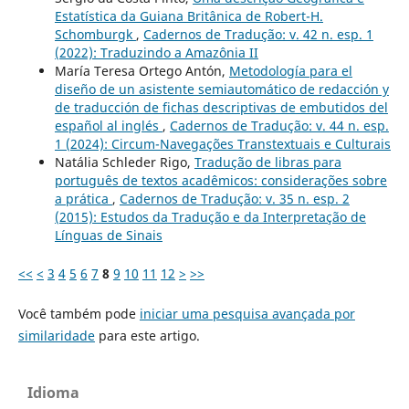
Estatística da Guiana Britânica de Robert-H.
Schomburgk
,
Cadernos de Tradução: v. 42 n. esp. 1
(2022): Traduzindo a Amazônia II
María Teresa Ortego Antón,
Metodología para el
diseño de un asistente semiautomático de redacción y
de traducción de fichas descriptivas de embutidos del
español al inglés
,
Cadernos de Tradução: v. 44 n. esp.
1 (2024): Circum-Navegações Transtextuais e Culturais
Natália Schleder Rigo,
Tradução de libras para
português de textos acadêmicos: considerações sobre
a prática
,
Cadernos de Tradução: v. 35 n. esp. 2
(2015): Estudos da Tradução e da Interpretação de
Línguas de Sinais
<<
<
3
4
5
6
7
8
9
10
11
12
>
>>
Você também pode
iniciar uma pesquisa avançada por
similaridade
para este artigo.
Idioma