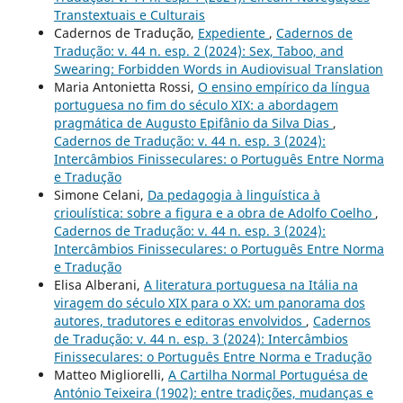
Transtextuais e Culturais
Cadernos de Tradução,
Expediente
,
Cadernos de
Tradução: v. 44 n. esp. 2 (2024): Sex, Taboo, and
Swearing: Forbidden Words in Audiovisual Translation
Maria Antonietta Rossi,
O ensino empírico da língua
portuguesa no fim do século XIX: a abordagem
pragmática de Augusto Epifânio da Silva Dias
,
Cadernos de Tradução: v. 44 n. esp. 3 (2024):
Intercâmbios Finisseculares: o Português Entre Norma
e Tradução
Simone Celani,
Da pedagogia à linguística à
crioulística: sobre a figura e a obra de Adolfo Coelho
,
Cadernos de Tradução: v. 44 n. esp. 3 (2024):
Intercâmbios Finisseculares: o Português Entre Norma
e Tradução
Elisa Alberani,
A literatura portuguesa na Itália na
viragem do século XIX para o XX: um panorama dos
autores, tradutores e editoras envolvidos
,
Cadernos
de Tradução: v. 44 n. esp. 3 (2024): Intercâmbios
Finisseculares: o Português Entre Norma e Tradução
Matteo Migliorelli,
A Cartilha Normal Portuguésa de
António Teixeira (1902): entre tradições, mudanças e