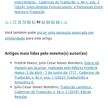
intercâmbios
,
Cadernos de Tradução: v. 44 n. esp. 3
(2024): Intercâmbios Finisseculares: o Português Entre
Norma e Tradução
<<
<
77
78
79
80
81
82
83
84
85
86
>
>>
Você também pode
iniciar uma pesquisa avançada por
similaridade
para este artigo.
Artigos mais lidos pelo mesmo(s) autor(es)
Fredrik Hoeus, Julio Cesar Neves Monteiro,
Diário da
Viagem aos Acurias, realizada pelo Alferes Frederik
Hoeus, 2 de abril - 7 de junho de 1717
,
Cadernos de
Tradução: v. 42 n. esp. 1 (2022): Traduzindo a
Amazônia II
Júlio Cesar Neves Monteiro,
Tradução canônica
,
Cadernos de Tradução: v. 38 n. 3 (2018): Edição
Regular