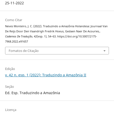
25-11-2022
Como Citar
Neves Monteiro, J. C. (2022). Traduzindo a Amazônia Holandesa: Journaal Van
De Reijs Door Den Vaandrigh Fredrik Hoeus, Gedaen Naer De Acouries,.
Cadernos De Tradução
,
42
(esp. 1), 54–63. https://doi.org/10.5007/2175-
7968.2022.e91657
Fomatos de Citação
Edição
v. 42 n. esp. 1 (2022): Traduzindo a Amazônia II
Seção
Ed. Esp. Traduzindo a Amazônia
Licença