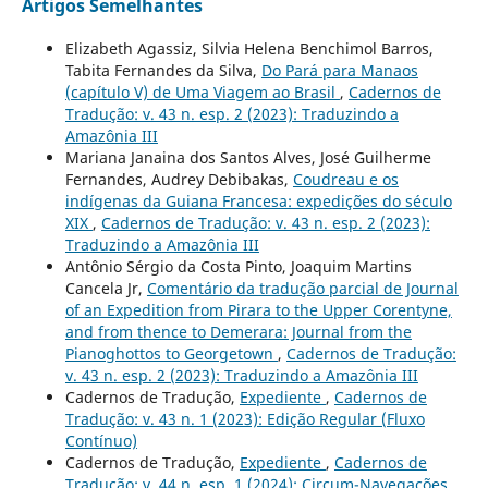
Artigos Semelhantes
Elizabeth Agassiz, Silvia Helena Benchimol Barros,
Tabita Fernandes da Silva,
Do Pará para Manaos
(capítulo V) de Uma Viagem ao Brasil
,
Cadernos de
Tradução: v. 43 n. esp. 2 (2023): Traduzindo a
Amazônia III
Mariana Janaina dos Santos Alves, José Guilherme
Fernandes, Audrey Debibakas,
Coudreau e os
indígenas da Guiana Francesa: expedições do século
XIX
,
Cadernos de Tradução: v. 43 n. esp. 2 (2023):
Traduzindo a Amazônia III
Antônio Sérgio da Costa Pinto, Joaquim Martins
Cancela Jr,
Comentário da tradução parcial de Journal
of an Expedition from Pirara to the Upper Corentyne,
and from thence to Demerara: Journal from the
Pianoghottos to Georgetown
,
Cadernos de Tradução:
v. 43 n. esp. 2 (2023): Traduzindo a Amazônia III
Cadernos de Tradução,
Expediente
,
Cadernos de
Tradução: v. 43 n. 1 (2023): Edição Regular (Fluxo
Contínuo)
Cadernos de Tradução,
Expediente
,
Cadernos de
Tradução: v. 44 n. esp. 1 (2024): Circum-Navegações