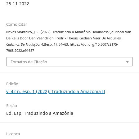
25-11-2022
Como Citar
Neves Monteiro, J. C. (2022). Traduzindo a Amazônia Holandesa: Journaal Van
De Reijs Door Den Vaandrigh Fredrik Hoeus, Gedaen Naer De Acouries,.
Cadernos De Tradução
,
42
(esp. 1), 54–63. https://doi.org/10.5007/2175-
7968.2022.e91657
Fomatos de Citação
Edição
v. 42 n. esp. 1 (2022): Traduzindo a Amazônia II
Seção
Ed. Esp. Traduzindo a Amazônia
Licença