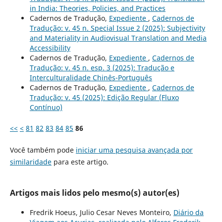
in India: Theories, Policies, and Practices
Cadernos de Tradução,
Expediente
,
Cadernos de
Tradução: v. 45 n. Special Issue 2 (2025): Subjectivity
and Materiality in Audiovisual Translation and Media
Accessibility
Cadernos de Tradução,
Expediente
,
Cadernos de
Tradução: v. 45 n. esp. 3 (2025): Tradução e
Interculturalidade Chinês-Português
Cadernos de Tradução,
Expediente
,
Cadernos de
Tradução: v. 45 (2025): Edição Regular (Fluxo
Contínuo)
<<
<
81
82
83
84
85
86
Você também pode
iniciar uma pesquisa avançada por
similaridade
para este artigo.
Artigos mais lidos pelo mesmo(s) autor(es)
Fredrik Hoeus, Julio Cesar Neves Monteiro,
Diário da