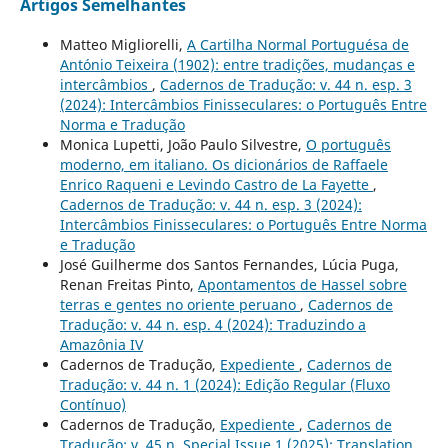
Artigos Semelhantes
Matteo Migliorelli,
A Cartilha Normal Portuguésa de
António Teixeira (1902): entre tradições, mudanças e
intercâmbios
,
Cadernos de Tradução: v. 44 n. esp. 3
(2024): Intercâmbios Finisseculares: o Português Entre
Norma e Tradução
Monica Lupetti, João Paulo Silvestre,
O português
moderno, em italiano. Os dicionários de Raffaele
Enrico Raqueni e Levindo Castro de La Fayette
,
Cadernos de Tradução: v. 44 n. esp. 3 (2024):
Intercâmbios Finisseculares: o Português Entre Norma
e Tradução
José Guilherme dos Santos Fernandes, Lúcia Puga,
Renan Freitas Pinto,
Apontamentos de Hassel sobre
terras e gentes no oriente peruano
,
Cadernos de
Tradução: v. 44 n. esp. 4 (2024): Traduzindo a
Amazônia IV
Cadernos de Tradução,
Expediente
,
Cadernos de
Tradução: v. 44 n. 1 (2024): Edição Regular (Fluxo
Contínuo)
Cadernos de Tradução,
Expediente
,
Cadernos de
Tradução: v. 45 n. Special Issue 1 (2025): Translation