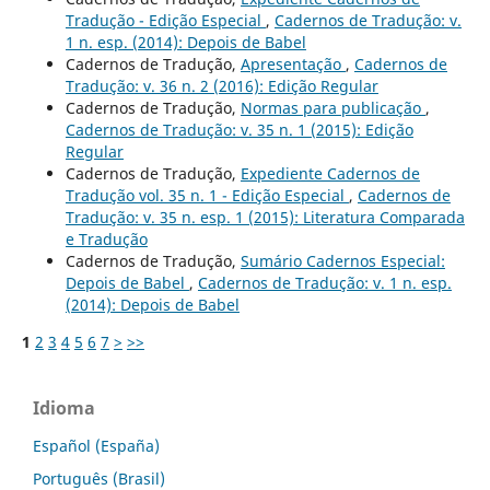
Tradução - Edição Especial
,
Cadernos de Tradução: v.
1 n. esp. (2014): Depois de Babel
Cadernos de Tradução,
Apresentação
,
Cadernos de
Tradução: v. 36 n. 2 (2016): Edição Regular
Cadernos de Tradução,
Normas para publicação
,
Cadernos de Tradução: v. 35 n. 1 (2015): Edição
Regular
Cadernos de Tradução,
Expediente Cadernos de
Tradução vol. 35 n. 1 - Edição Especial
,
Cadernos de
Tradução: v. 35 n. esp. 1 (2015): Literatura Comparada
e Tradução
Cadernos de Tradução,
Sumário Cadernos Especial:
Depois de Babel
,
Cadernos de Tradução: v. 1 n. esp.
(2014): Depois de Babel
1
2
3
4
5
6
7
>
>>
Idioma
Español (España)
Português (Brasil)