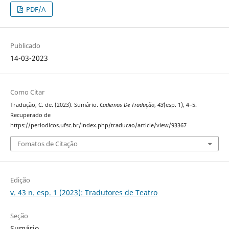
PDF/A
Publicado
14-03-2023
Como Citar
Tradução, C. de. (2023). Sumário.
Cadernos De Tradução
,
43
(esp. 1), 4–5.
Recuperado de
https://periodicos.ufsc.br/index.php/traducao/article/view/93367
Fomatos de Citação
Edição
v. 43 n. esp. 1 (2023): Tradutores de Teatro
Seção
Sumário