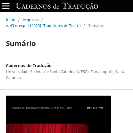
Início
/
Arquivos
/
v. 43 n. esp. 1 (2023): Tradutores de Teatro
/
Sumário
Sumário
Cadernos de Tradução
Universidade Federal de Santa Catarina (UFSC). Florianópolis, Santa
Catarina,