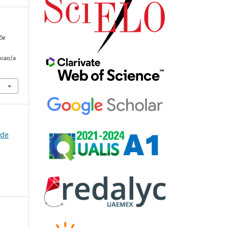
De
ucao/a
 de