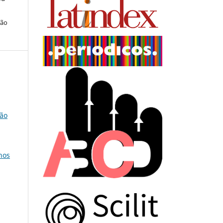
ção
ção
nos