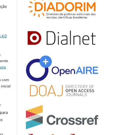
ução
a
 4.0
a
mente
mons
o com
inicial
r
 para
do
ou