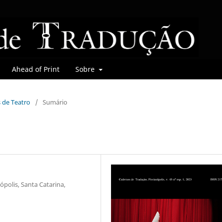
Ahead of Print
Sobre
s de Teatro
/
Sumário
ópolis, Santa Catarina,