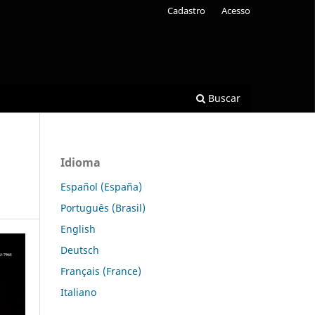
Cadastro
Acesso
Buscar
Idioma
Español (España)
Português (Brasil)
English
Deutsch
Français (France)
Italiano