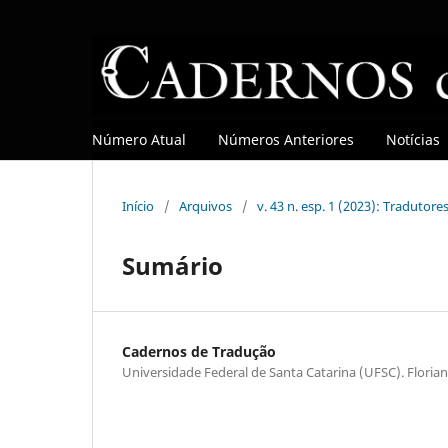
Número Atual
Números Anteriores
Notícias
Início
/
Arquivos
/
v. 43 n. esp. 1 (2023): Tradutore
Sumário
Cadernos de Tradução
Universidade Federal de Santa Catarina (UFSC). Florian