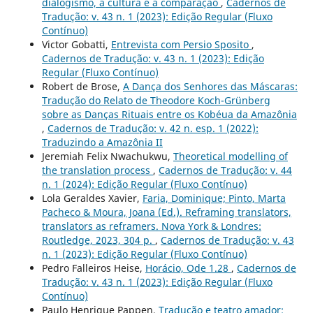
dialogismo, a cultura e a comparação
,
Cadernos de
Tradução: v. 43 n. 1 (2023): Edição Regular (Fluxo
Contínuo)
Victor Gobatti,
Entrevista com Persio Sposito
,
Cadernos de Tradução: v. 43 n. 1 (2023): Edição
Regular (Fluxo Contínuo)
Robert de Brose,
A Dança dos Senhores das Máscaras:
Tradução do Relato de Theodore Koch-Grünberg
sobre as Danças Rituais entre os Kobéua da Amazônia
,
Cadernos de Tradução: v. 42 n. esp. 1 (2022):
Traduzindo a Amazônia II
Jeremiah Felix Nwachukwu,
Theoretical modelling of
the translation process
,
Cadernos de Tradução: v. 44
n. 1 (2024): Edição Regular (Fluxo Contínuo)
Lola Geraldes Xavier,
Faria, Dominique; Pinto, Marta
Pacheco & Moura, Joana (Ed.). Reframing translators,
translators as reframers. Nova York & Londres:
Routledge, 2023, 304 p.
,
Cadernos de Tradução: v. 43
n. 1 (2023): Edição Regular (Fluxo Contínuo)
Pedro Falleiros Heise,
Horácio, Ode 1.28
,
Cadernos de
Tradução: v. 43 n. 1 (2023): Edição Regular (Fluxo
Contínuo)
Paulo Henrique Pappen,
Tradução e teatro amador: