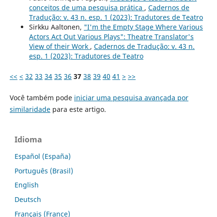
conceitos de uma pesquisa prática
,
Cadernos de
Tradução: v. 43 n. esp. 1 (2023): Tradutores de Teatro
Sirkku Aaltonen,
"I'm the Empty Stage Where Various
Actors Act Out Various Plays": Theatre Translator's
View of their Work
,
Cadernos de Tradução: v. 43 n.
esp. 1 (2023): Tradutores de Teatro
<<
<
32
33
34
35
36
37
38
39
40
41
>
>>
Você também pode
iniciar uma pesquisa avançada por
similaridade
para este artigo.
Idioma
Español (España)
Português (Brasil)
English
Deutsch
Français (France)