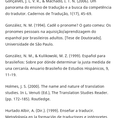
Gonçalves, J. L. V. R., & Machado, I. T. N. (2006). Um
panorama do ensino de tradução e a busca da competência
do tradutor. Cadernos de Tradução, 1(17), 45–69.
González, N. M. (1994). Cadê o pronome? O gato comeu: Os
pronomes pessoais na aquisição/aprendizagem do
espanhol por brasileiros adultos. [Tese de Doutorado].
Universidade de São Paulo.
González, N. M., & Kulikowski, M. Z. (1999). Español para
brasileños: Sobre por dónde determinar la justa medida de
una cercanía. Anuario Brasileño de Estudios Hispánicos, 9,
11–19.
Holmes, J. S. (2000). The name and nature of translation
studies. In L. Venuti (Ed.), The Translation Studies Reader.
(pp. 172–185). Routledge.
Hurtado Albir, A. (Dir.). (1999). Enseñar a traducir.
Metodología en la formación de traductores e intérpretes.