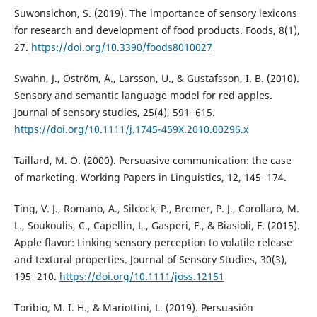
Suwonsichon, S. (2019). The importance of sensory lexicons
for research and development of food products. Foods, 8(1),
27.
https://doi.org/10.3390/foods8010027
Swahn, J., Öström, Å., Larsson, U., & Gustafsson, I. B. (2010).
Sensory and semantic language model for red apples.
Journal of sensory studies, 25(4), 591−615.
https://doi.org/10.1111/j.1745-459X.2010.00296.x
Taillard, M. O. (2000). Persuasive communication: the case
of marketing. Working Papers in Linguistics, 12, 145−174.
Ting, V. J., Romano, A., Silcock, P., Bremer, P. J., Corollaro, M.
L., Soukoulis, C., Capellin, L., Gasperi, F., & Biasioli, F. (2015).
Apple flavor: Linking sensory perception to volatile release
and textural properties. Journal of Sensory Studies, 30(3),
195−210.
https://doi.org/10.1111/joss.12151
Toribio, M. I. H., & Mariottini, L. (2019). Persuasión