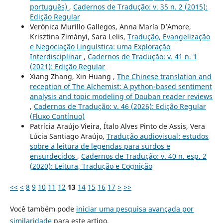
português)
,
Cadernos de Tradução: v. 35 n. 2 (2015):
Edição Regular
Verónica Murillo Gallegos, Anna María D’Amore,
Krisztina Zimányi, Sara Lelis,
Tradução, Evangelização
e Negociação Linguística: uma Exploração
Interdisciplinar
,
Cadernos de Tradução: v. 41 n. 1
(2021): Edição Regular
Xiang Zhang, Xin Huang ,
The Chinese translation and
reception of The Alchemist: A python-based sentiment
analysis and topic modeling of Douban reader reviews
,
Cadernos de Tradução: v. 46 (2026): Edição Regular
(Fluxo Contínuo)
Patrícia Araújo Vieira, Ítalo Alves Pinto de Assis, Vera
Lúcia Santiago Araújo,
Tradução audiovisual: estudos
sobre a leitura de legendas para surdos e
ensurdecidos
,
Cadernos de Tradução: v. 40 n. esp. 2
(2020): Leitura, Tradução e Cognição
<<
<
8
9
10
11
12
13
14
15
16
17
>
>>
Você também pode
iniciar uma pesquisa avançada por
similaridade
para este artigo.