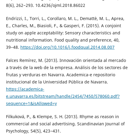
8(6), 262−293. 10.4236/ojml.2018.86022
Endrizzi, I., Torri, L., Corollaro, M. L., Demattè, M. L., Aprea,
E., Charles, M., Biasioli, F., & Gasperi, F. (2015). A conjoint
study on apple acceptability: Sensory characteristics and
nutritional information. Food quality and preference, 40,
39−48.
https://doi.org/10.1016/j.foodqual.2014.08.007
Falces Remírez, M. (2013). Innovación orientada al mercado
a través de la web de la empresa. Análisis de los sectores de
frutas y verduras en Navarra. Academica-e repositorio
institucional de la Universidad Pública de Navarra.
https://academica-
e.unavarra.es/bitstream/handle/2454/7450/578060.pdf?
sequence=1&isAllowed=y
Filkuková, P., & Klempe, S. H. (2013). Rhyme as reason in
commercial and social advertising. Scandinavian Journal of
Psychology, 54(5), 423−431.