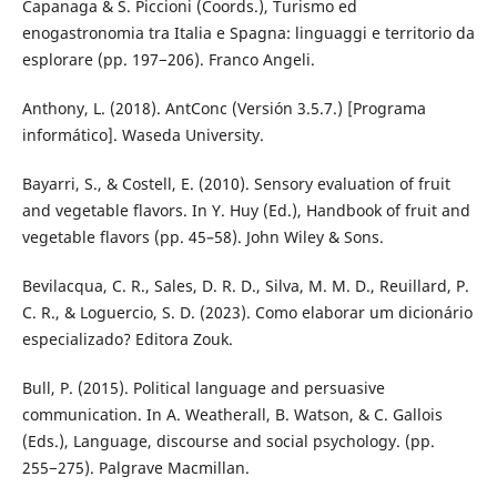
Capanaga & S. Piccioni (Coords.), Turismo ed
enogastronomia tra Italia e Spagna: linguaggi e territorio da
esplorare (pp. 197−206). Franco Angeli.
Anthony, L. (2018). AntConc (Versión 3.5.7.) [Programa
informático]. Waseda University.
Bayarri, S., & Costell, E. (2010). Sensory evaluation of fruit
and vegetable flavors. In Y. Huy (Ed.), Handbook of fruit and
vegetable flavors (pp. 45–58). John Wiley & Sons.
Bevilacqua, C. R., Sales, D. R. D., Silva, M. M. D., Reuillard, P.
C. R., & Loguercio, S. D. (2023). Como elaborar um dicionário
especializado? Editora Zouk.
Bull, P. (2015). Political language and persuasive
communication. In A. Weatherall, B. Watson, & C. Gallois
(Eds.), Language, discourse and social psychology. (pp.
255−275). Palgrave Macmillan.