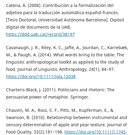
Catena, À. (2008). Contribución a la formalización del
adjetivo para la traducción automática español-francés.
[Tesis Doctoral, Universidad Autónoma Barcelona]. Dipòsit
digital de documents de la UAB.
https://ddd.uab.cat/record/38197
Cavanaugh, J. R., Riley, K. C., Jaffe, A., Jourdan, C., Karrebæk,
M., & Paugh, A. (2014). What words bring to the table: The
linguistic anthropological toolkit as applied to the study of
food. Journal of Linguistic Anthropology, 24(1), 84−97.
https://doi.org/10.1111/jola.12038
Charteris-Black, J. (2011). Politicians and rhetoric: The
persuasive power of metaphor. Springer.
Chauvin, M. A., Ross, C. F., Pitts, M., Kupferman, E., &
Swanson, B. (2010). Relationship between instrumental and
sensory determination of apple and pear texture. Journal of
Food Quality, 33(2),181−198.
https://doi.org/10.1111/j.1745-