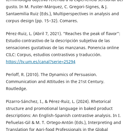
gusto. In M. Fuster-Márquez, C. Gregori-Signes, & J.
Santaemilia Ruiz (Eds.), Multiperspectives in analysis and
corpus design (pp. 15−32). Comares.
Pérez-Ruiz, L. (Abril 7, 2021). “Reaches the peak of flavor”:
Estudio contrastivo de la descripción subjetiva de las
sensaciones gustativas de las manzanas. Ponencia online
CILC: Corpus, estudios contrastivos y traducción.
https://tv.um.es/canal?serie=25294
Perloff, R. (2010). The Dynamics of Persuasion.
Communication and Attitudes in the 21st Century.
Routledge.
Pizarro-Sánchez, I., & Pérez-Ruiz, L. (2024). Rhetorical
structure and promotional language in baked product
descriptions: An English-Spanish contrastive analysis. In I.
Peñuelas-Gil & M. T. Ortego-Antón (Eds.), Interpreting and
Translation for Agri-food Professionals in the Global