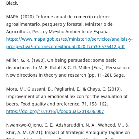
Black.
MAPA. (2020). Informe anual de comercio exterior
agroalimentario, pesquero y forestal. Ministerio de
Agricultura, Pesca y Me¬dio Ambiente de España.
https://www.mapa.gob.es/es/ministerio/servicios/analisis-y-
prospectiva/informecomextanual2020_tcm30-576412.pdf
Miller, G. R. (1980). On being persuaded: some basic
distinctions. In M. E. Roloff & G. R. Miller (Eds.), Persuasion:
New directions in theory and research (pp. 11−28). Sage.
Mora, M., Giussani, B., Pagliarini, E., & Chaya, C. (2019).
Improvement of an emotional lexicon for the evaluation of
beers. Food quality and preference, 71, 158−162.
https://doi.org/10.1016/j.foodqual.2018.06.007
Nwankwo-Ojionu, C. E., Adzharuddin, N. A., Waheed, M., &
Khir, A. M. (2021). Impact of Strategic Ambiguity Tagline on