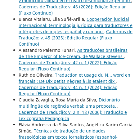
y multiculturalidad en el teatro testimonial argentino
,
Cadernos de Tradução: v. 46 (2026): Edição Regular
(Fluxo Contínuo)
Bianca Vitalaru, Elia Suñé-Arilla,
Cooperación judicial
internacional: terminología jurídica para traductores e
intérpretes de inglés, español y rumano
,
Cadernos de
Tradução: v. 45 (2025): Edição Regular (Fluxo
Contínuo)
Alessandro Palermo Funari,
As traduções brasileiras
de The Emperor of Ice-Cream, de Wallace Stevens
,
Cadernos de Tradução: v. 42 n. 1 (2022): Edição
Regular (Fluxo Contínuo)
Ruth de Oliveira,
Traduction et usage du N... word en
français : De Dix petits nègres à Ils étaient dix
,
Cadernos de Tradução: v. 44 n. 1 (2024): Edição
Regular (Fluxo Contínuo)
Claudia Zavaglia, Rosa Maria da Silva,
Dicionário
multilíngüe de regência verbal: uma proposta.
,
Cadernos de Tradução: v. 2 n. 18 (2006): Tradução e
Lexicografia Pedagógica
Flávia Andressa da Silva Santos, Angélica Karim Garcia
Simão,
Técnicas de tradução de unidades
fraseológicas em textos jornalísticos (espanhol-