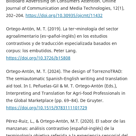
Billboard Advertising on Consumers Attention. Online
Journal of Communication and Media Technologies, 12(1),
202−204.
https://doi.org/10.30935/ojcmt/11432
Ortego-Antón, M. T. (2019). La ter¬minología del sector
agroalimentario (es¬pañol-inglés) en los estudios
contrastivos y de traducción especializada basados en
corpus: los embutidos. Peter Lang.
https://doi.org/10.3726/b15808
Ortego-Antón, M. T. (2024). The design of TorreznoTRAD:
The semiautomatic Spanish-English writing and translation
aid tool. In I. Peñuelas-Gil & M. T. Ortego-Antón (Eds.),
Interpreting and Translation for Agri-food Professionals in
the Global Marketplace (pp. 69−84). De Gruyter.
https://doi.org/10.1515/9783111101729
Pérez-Ruiz, L., & Ortego-Antón, M.T. (2020). El sabor de las
manzanas: análisis contrastivo (español-inglés) de la
terminología objetiva referida a la experiencia sensorial del