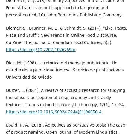
Diederich, C. (2015). Sensory Adjectives in the Discourse of
Food: A frame-semantic approach to language and
perception (vol. 16). John Benjamins Publishing Company.
Diemer, S., Brunner, M. L., & Schmidt, S. (2014). “Like, Pasta,
Pizza and Stuff”: New Trends in Online Food Discourse.
CuiZine: The Journal of Canadian Food Cultures, 5(2).
https://doi.org/10.7202/1026769ar
Díez, M. (1998). La retórica del mensaje publicitario. Un
estudio de la publicidad inglesa. Servicio de publicaciones
Universidad de Oviedo
Duizer, L. (2001). A review of acoustic research for studying
the sensory perception of crisp, crunchy and crackly
textures. Trends in food science y technology, 12(1), 17−24.
https://doi.org/10.1016/S0924-2244(01)00050-4
Ebaid, H. A. (2018). Adjectives as persuasive tools: The case
of product naming. Open Journal of Modern Linguistics,